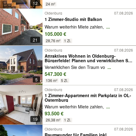
12
24 m²
Oldenburg
07.08.2026
1 Zimmer-Studio mit Balkon
Warum weiterhin Miete zahlen,
...
105.000 €
21
28,76 m²
1 Zi.
Oldenburg
07.08.2026
Attraktives Wohnen in Oldenburg-
Bürgerfelde! Planen und verwirklichen Sie
Ihr neues Zuhause
Verwirklichen Sie den Traum vo
...
547.300 €
5
136 m²
5 Zi.
Oldenburg
07.08.2026
1 Zimmer-Appartment mit Parkplatz in OL-
Osternburg
Warum weiterhin Miete zahlen,
...
93.500 €
19
26,38 m²
1 Zi.
Oldenburg
07.08.2026
Raumwunder für Familien inkl.