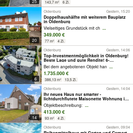
25
143,7 m²
6 Zi.
Oldenburg
Gestern, 15:20
Doppelhaushälfte mit weiterem Bauplatz
in Oldenburg
Vielseitiges Grundstück mit ch
...
349.000 €
20
77 m²
4 Zi.
Oldenburg
Gestern, 14:06
Top-Investmentmöglichkeit in Oldenburg!
Beste Lage und gute Rendite! 6-
Familienhaus!
Bei dem angebotenen Objekt han
...
1.735.000 €
6
386,13 m²
13,5 Zi.
Oldenburg
Gestern, 14:04
Ihr neues Haus nur smarter -
lichtdurchflutete Maisonette Wohnung in
Bümmerstede, Erstbezug
Objektbeschreibung:
...
413.000 €
14
93 m²
4 Zi.
Oldenburg
Gestern, 09:04
Reihenmittelhaus mit Garten und Carport