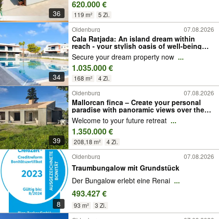
620.000 €
36
119 m²
5 Zi.
Oldenburg
07.08.2026
Cala Ratjada: An island dream within
reach - your stylish oasis of well-being
close to the sea! Obj. 6696
Secure your dream property now
...
1.035.000 €
34
168 m²
4 Zi.
Oldenburg
07.08.2026
Mallorcan finca – Create your personal
paradise with panoramic views over the
Bay of Alcudia. Obj. 9285
Welcome to your future retreat
...
1.350.000 €
39
208,18 m²
4 Zi.
Oldenburg
07.08.2026
Traumbungalow mit Grundstück
Der Bungalow erlebt eine Renai
...
493.427 €
8
93 m²
3 Zi.