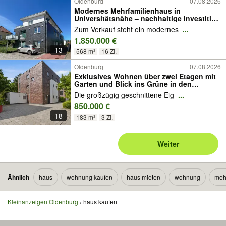
Oldenburg
07.08.2026
Modernes Mehrfamilienhaus in
Universitätsnähe – nachhaltige Investition
mit hoher Vermietbarkeit!
Zum Verkauf steht ein modernes
...
1.850.000 €
13
568 m²
16 Zi.
Oldenburg
07.08.2026
Exklusives Wohnen über zwei Etagen mit
Garten und Blick ins Grüne in den
Heiligengeisthöfen
Die großzügig geschnittene Eig
...
850.000 €
18
183 m²
3 Zi.
Weiter
Ähnlich
haus
wohnung kaufen
haus mieten
wohnung
meh
Kleinanzeigen Oldenburg
haus kaufen