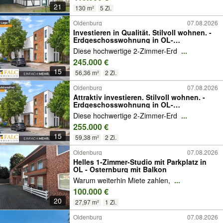
21
130 m²
5 Zi.
Oldenburg
07.08.2026
Investieren in Qualität. Stilvoll wohnen. -
Erdgeschosswohnung in OL-
Donnerschwee
Diese hochwertige 2-Zimmer-Erd
...
245.000 €
15
56,36 m²
2 Zi.
Oldenburg
07.08.2026
Attraktiv investieren. Stilvoll wohnen. -
Erdgeschosswohnung in OL-
Donnerschwee
Diese hochwertige 2-Zimmer-Erd
...
255.000 €
15
59,38 m²
2 Zi.
Oldenburg
07.08.2026
Helles 1-Zimmer-Studio mit Parkplatz in
OL - Osternburg mit Balkon
Warum weiterhin Miete zahlen,
...
100.000 €
20
27,97 m²
1 Zi.
Oldenburg
07.08.2026