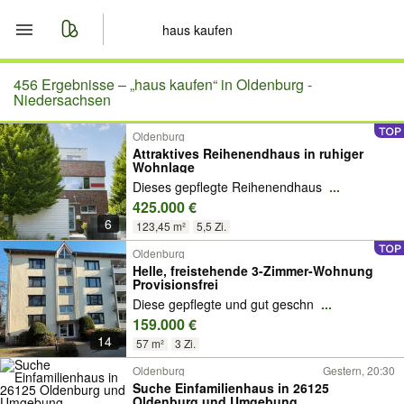
Start
456 Ergebnisse –
„haus kaufen“ in Oldenburg -
Niedersachsen
Merkliste
Oldenburg
Attraktives Reihenendhaus in ruhiger
Wohnlage
Nachrichten
Dieses gepflegte Reihenendhaus
...
425.000 €
Anzeige aufgeben
6
123,45 m²
5,5 Zi.
Oldenburg
Helle, freistehende 3-Zimmer-Wohnung
Provisionsfrei
Diese gepflegte und gut geschn
...
159.000 €
14
57 m²
3 Zi.
Oldenburg
Gestern, 20:30
Suche Einfamilienhaus in 26125
Oldenburg und Umgebung