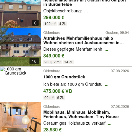
in Bürgerfelde
Objektbeschreibung:
...
299.000 €
6
102 m²
4 Zi.
Oldenburg
Gestern, 09:04
Attraktives Mehrfamilienhaus mit 5
Wohneinheiten und Ausbaureserve in
Osternburg zu verkaufen!
Dieses gepflegte Mehrfamilienh
...
849.000 €
16
280,02 m²
14 Zi.
Oldenburg
07.08.2026
1000 qm Grundstück
Ich biete an: 1000 qm Grundstü
...
475.000 € VB
90 m²
6 Zi.
Oldenburg
07.08.2026
Mobilhaus, Minihaus, Mobilheim,
Ferienhaus, Wohnwahen, Tiny House
Geräumiges Holzhaus zu verkauf
...
28.930 €