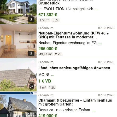
Grundstück
Im EVOLUTION 161 spiegelt sich
...
671.302 €
3
174 m²
5 Zi.
Oldenburg
07.08.2026
Neubau-Eigentumswohnung (KFW 40 +
QNG) mit Terrasse in moderner
Wohnresidenz in Nadorst
Neubau-Eigentumswohnung im EG
...
266.000 €
8
49,44 m²
2 Zi.
Oldenburg
07.08.2026
Ländliches sanierungsfähiges Anwesen
MOIN!
...
1 € VB
1 m²
1 Zi.
Oldenburg
07.08.2026
Charmant & bezugsfrei – Einfamilienhaus
mit großem Garten!
Diesis ca. 1986 erbaute Einfam
...
419.000 €