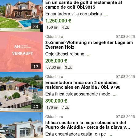
En un carrito de golf directamente al
campo de golf Obj.9815
Encantadora villa con piscina
...
1.250.000 €
34
150 m²
4 Zi.
Oldenburg
07.08.2026
3-Zimmer-Wohnung in begehrter Lage am
Eversten Holz
Objektbeschreibung
...
205.000 €
12
67,63 m²
3 Zi.
Oldenburg
07.08.2026
Encantadora finca con 2 unidades
residenciales en Algaida / Obj. 9790
Esta finca cuidadosamente mode
...
890.000 €
40
176 m²
7 Zi.
Oldenburg
07.08.2026
Idílica casita en la mejor ubicación del
Puerto de Alcúdia - cerca de la playa y
tranquila / Obj. 9265
Esta encantadora casita, en pe
...