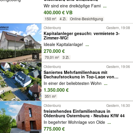
Wir sind eine dreiköpfige Fami
...
400.000 € VB
150 m²
4 Zi.
Online-Besichtigung
Oldenburg
Gestern, 19:08
Kapitalanleger gesucht: vermietete 3-
Zimmer-WG!
Ideale Kapitalanlage!
...
270.000 €
8
70,01 m²
3 Zi.
Oldenburg
Gestern, 19:06
Saniertes Mehrfamilienhaus mit
Dachaufstockung in Top-Lage von
Oldenburg!
In einer der beliebtesten Wohn
...
1.350.000 €
9
351 m²
Oldenburg
Gestern, 16:30
freistehendes Einfamilienhaus in
Oldenburg Osternburg - Neubau KfW 44
In begehrter Wohnlage von Olde
...
775.000 €