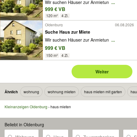
Wir suchen Häuser zur Anmietun
...
999 € VB
120 m²
4 Zi.
Oldenburg
06.08.2026
Suche Haus zur Miete
Wir suchen Häuser zur Anmietun
...
999 € VB
150 m²
4 Zi.
Weiter
Ähnlich
wohnung
wohnung mieten
haus mieten mit garten
hau
Kleinanzeigen Oldenburg
haus mieten
Beliebt in Oldenburg