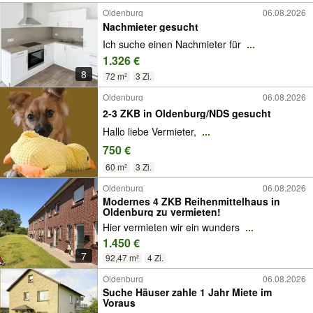
Oldenburg
06.08.2026
Nachmieter gesucht
Ich suche einen Nachmieter für
...
1.326 €
8
72 m²
3 Zi.
Oldenburg
06.08.2026
2-3 ZKB in Oldenburg/NDS gesucht
Hallo liebe Vermieter,
...
750 €
60 m²
3 Zi.
Oldenburg
06.08.2026
Modernes 4 ZKB Reihenmittelhaus in
Oldenburg zu vermieten!
Hier vermieten wir ein wunders
...
1.450 €
7
92,47 m²
4 Zi.
Oldenburg
06.08.2026
Suche Häuser zahle 1 Jahr Miete im
Voraus