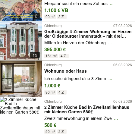
Ehepaar sucht ein neues Zuhaus
...
1.100 € VB
2
90 m²
3 Zi.
Oldenburg
07.08.2026
Großzügige 4-Zimmer-Wohnung im Herzen
der Oldenburger Innenstadt – mit drei
Balkonen
Mitten im Herzen der Oldenburg
...
395.000 €
19
161 m²
4 Zi.
Oldenburg
06.08.2026
Wohnung oder Haus
Ich suche dringend eine 3-Zimm
...
1.000 €
90 m²
4 Zi.
Oldenburg
06.08.2026
2 Zimmer Küche Bad in Zweifamilienhaus
mit kleinen Garten 580€
Zweizimmerwohnung in einem Zwe
...
580 €
50 m²
2 Zi.