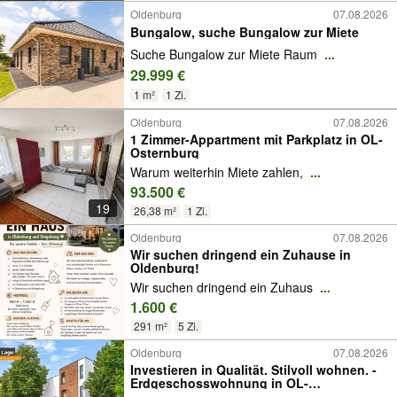
Oldenburg
07.08.2026
Bungalow, suche Bungalow zur Miete
Suche Bungalow zur Miete Raum
...
29.999 €
1 m²
1 Zi.
Oldenburg
07.08.2026
1 Zimmer-Appartment mit Parkplatz in OL-
Osternburg
Warum weiterhin Miete zahlen,
...
93.500 €
19
26,38 m²
1 Zi.
Oldenburg
07.08.2026
Wir suchen dringend ein Zuhause in
Oldenburg!
Wir suchen dringend ein Zuhaus
...
1.600 €
291 m²
5 Zi.
Oldenburg
07.08.2026
Investieren in Qualität. Stilvoll wohnen. -
Erdgeschosswohnung in OL-
Donnerschwee