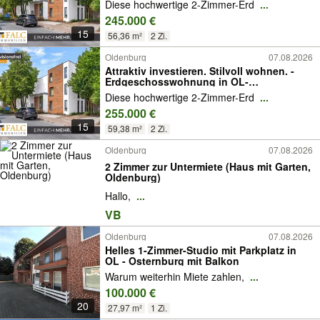
Diese hochwertige 2-Zimmer-Erd
...
245.000 €
15
56,36 m²
2 Zi.
Oldenburg
07.08.2026
Attraktiv investieren. Stilvoll wohnen. -
Erdgeschosswohnung in OL-
Donnerschwee
Diese hochwertige 2-Zimmer-Erd
...
255.000 €
15
59,38 m²
2 Zi.
Oldenburg
07.08.2026
2 Zimmer zur Untermiete (Haus mit Garten,
Oldenburg)
Hallo,
...
VB
Oldenburg
07.08.2026
Helles 1-Zimmer-Studio mit Parkplatz in
OL - Osternburg mit Balkon
Warum weiterhin Miete zahlen,
...
100.000 €
20
27,97 m²
1 Zi.