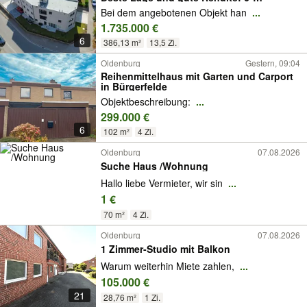
Familienhaus!
Bei dem angebotenen Objekt han
...
1.735.000 €
6
386,13 m²
13,5 Zi.
Oldenburg
Gestern, 09:04
Reihenmittelhaus mit Garten und Carport
in Bürgerfelde
Objektbeschreibung:
...
299.000 €
6
102 m²
4 Zi.
Oldenburg
07.08.2026
Suche Haus /Wohnung
Hallo liebe Vermieter, wir sin
...
1 €
70 m²
4 Zi.
Oldenburg
07.08.2026
1 Zimmer-Studio mit Balkon
Warum weiterhin Miete zahlen,
...
105.000 €
21
28,76 m²
1 Zi.