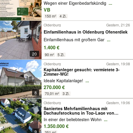
Wegen einer Eigenbedarfskündig
...
VB
150 m²
4 Zi.
Oldenburg
Gestern, 21:26
Einfamilienhaus in Oldenburg Ofenerdiek
Einfamilienhaus mit großem Gar
...
1.400 €
20
90 m²
5 Zi.
Oldenburg
Gestern, 19:08
Kapitalanleger gesucht: vermietete 3-
Zimmer-WG!
Ideale Kapitalanlage!
...
270.000 €
8
70,01 m²
3 Zi.
Oldenburg
Gestern, 19:06
Saniertes Mehrfamilienhaus mit
Dachaufstockung in Top-Lage von
Oldenburg!
In einer der beliebtesten Wohn
...
1.350.000 €
9
351 m²