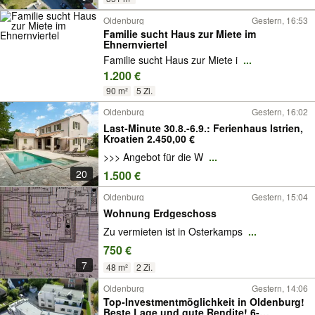
Oldenburg
Gestern, 16:53
Familie sucht Haus zur Miete im
Ehnernviertel
Familie sucht Haus zur Miete i
...
1.200 €
90 m²
5 Zi.
Oldenburg
Gestern, 16:02
Last-Minute 30.8.-6.9.: Ferienhaus Istrien,
Kroatien 2.450,00 €
>>> Angebot für die W
...
20
1.500 €
Oldenburg
Gestern, 15:04
Wohnung Erdgeschoss
Zu vermieten ist in Osterkamps
...
750 €
7
48 m²
2 Zi.
Oldenburg
Gestern, 14:06
Top-Investmentmöglichkeit in Oldenburg!
Beste Lage und gute Rendite! 6-