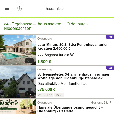
Start
248 Ergebnisse –
„haus mieten“ in Oldenburg -
Niedersachsen
Merkliste
Oldenburg
Last-Minute 30.8.-6.9.: Ferienhaus Istrien,
Nachrichten
Kroatien 2.450,00 €
>>> Angebot für die W
...
Anzeige aufgeben
20
1.500 €
Oldenburg
Vollvermietetes 3-Familienhaus in ruhiger
Wohnlage von Oldenburg-Ofenerdiek
Das attraktive Mehrfamilienhau
...
575.000 €
37
241,01 m²
10 Zi.
Oldenburg
Gestern, 23:17
Haus als Übergangslösung gesucht –
Oldenburg / Rastede