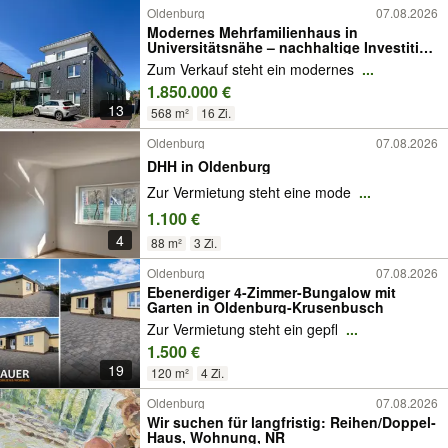
Oldenburg
07.08.2026
Modernes Mehrfamilienhaus in
Universitätsnähe – nachhaltige Investition
mit hoher Vermietbarkeit!
Zum Verkauf steht ein modernes
...
1.850.000 €
13
568 m²
16 Zi.
Oldenburg
07.08.2026
DHH in Oldenburg
Zur Vermietung steht eine mode
...
1.100 €
4
88 m²
3 Zi.
Oldenburg
07.08.2026
Ebenerdiger 4-Zimmer-Bungalow mit
Garten in Oldenburg-Krusenbusch
Zur Vermietung steht ein gepfl
...
1.500 €
19
120 m²
4 Zi.
Oldenburg
07.08.2026
Wir suchen für langfristig: Reihen/Doppel‐
Haus, Wohnung, NR