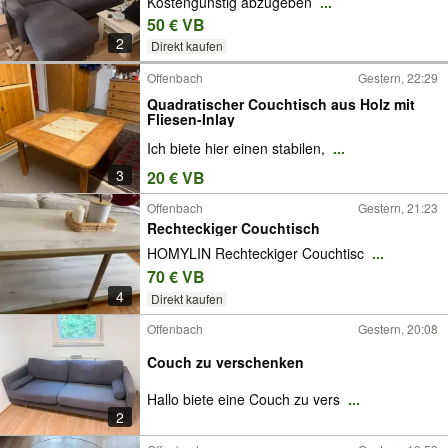
Kostengünstig abzugeben
...
50 € VB
2
Direkt kaufen
Offenbach
Gestern, 22:29
Quadratischer Couchtisch aus Holz mit
Fliesen-Inlay
Ich biete hier einen stabilen,
...
3
20 € VB
Offenbach
Gestern, 21:23
Rechteckiger Couchtisch
HOMYLIN Rechteckiger Couchtisc
...
70 € VB
4
Direkt kaufen
Offenbach
Gestern, 20:08
Couch zu verschenken
Hallo biete eine Couch zu vers
...
2