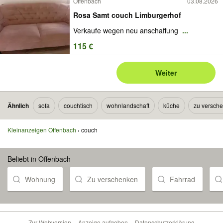
Offenbach
03.08.2026
Rosa Samt couch Limburgerhof
Verkaufe wegen neu anschaffung
...
115 €
Weiter
Ähnlich
sofa
couchtisch
wohnlandschaft
küche
zu versch
Kleinanzeigen Offenbach
couch
Beliebt in Offenbach
Wohnung
Zu verschenken
Fahrrad
Zur Webversion
Anzeige aufgeben
Datenschutzerklärung