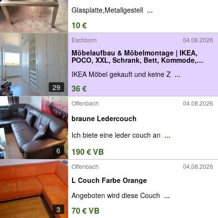
Glasplatte,Metallgestell
...
10 €
Eschborn
04.08.2026
Möbelaufbau & Möbelmontage | IKEA,
POCO, XXL, Schrank, Bett, Kommode,
Sofa, Couch,
IKEA Möbel gekauft und keine Z
...
29
36 €
Offenbach
04.08.2026
braune Ledercouch
Ich biete eine leder couch an
...
6
190 € VB
Offenbach
04.08.2026
L Couch Farbe Orange
Angeboten wird diese Couch
...
3
70 € VB