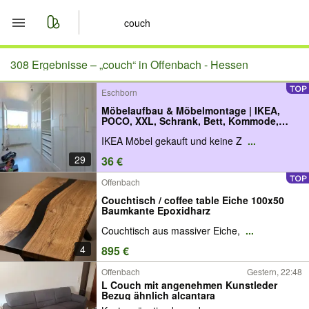
Start
308 Ergebnisse –
„couch“ in Offenbach - Hessen
Eschborn
Merkliste
Möbelaufbau & Möbelmontage | IKEA,
POCO, XXL, Schrank, Bett, Kommode,
Nachrichten
Sofa, Couch,
IKEA Möbel gekauft und keine Z
...
29
36 €
Anzeige aufgeben
Offenbach
Couchtisch / coffee table Eiche 100x50
Baumkante Epoxidharz
Couchtisch aus massiver Eiche,
...
4
895 €
Offenbach
Gestern, 22:48
L Couch mit angenehmen Kunstleder
Bezug ähnlich alcantara