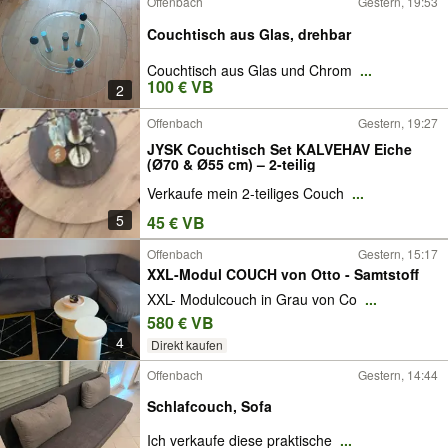
Offenbach
Gestern, 19:53
Couchtisch aus Glas, drehbar
Couchtisch aus Glas und Chrom
...
100 € VB
2
Offenbach
Gestern, 19:27
JYSK Couchtisch Set KALVEHAV Eiche
(Ø70 & Ø55 cm) – 2-teilig
Verkaufe mein 2-teiliges Couch
...
5
45 € VB
Offenbach
Gestern, 15:17
XXL-Modul COUCH von Otto - Samtstoff
XXL- Modulcouch in Grau von Co
...
580 € VB
4
Direkt kaufen
Offenbach
Gestern, 14:44
Schlafcouch, Sofa
Ich verkaufe diese praktische
...