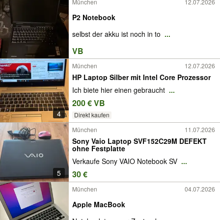
München
12.07.2026
P2 Notebook
selbst der akku ist noch in to
...
VB
München
12.07.2026
HP Laptop Silber mit Intel Core Prozessor
Ich biete hier einen gebraucht
...
200 € VB
4
Direkt kaufen
München
11.07.2026
Sony Vaio Laptop SVF152C29M DEFEKT
ohne Festplatte
Verkaufe Sony VAIO Notebook SV
...
5
30 €
München
04.07.2026
Apple MacBook