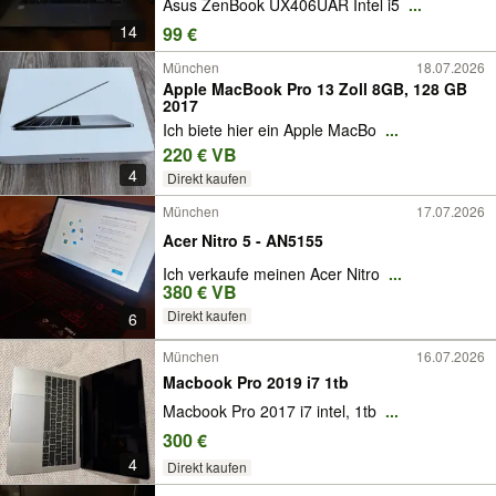
Asus ZenBook UX406UAR Intel i5
...
14
99 €
München
18.07.2026
Apple MacBook Pro 13 Zoll 8GB, 128 GB
2017
Ich biete hier ein Apple MacBo
...
220 € VB
4
Direkt kaufen
München
17.07.2026
Acer Nitro 5 - AN5155
Ich verkaufe meinen Acer Nitro
...
380 € VB
Direkt kaufen
6
München
16.07.2026
Macbook Pro 2019 i7 1tb
Macbook Pro 2017 i7 intel, 1tb
...
300 €
4
Direkt kaufen