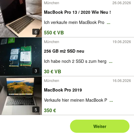
München
26.06.2026
MacBook Pro 13 / 2020 Wie Neu !
Ich verkaufe mein MacBook Pro
...
6
550 € VB
München
19.06.2026
256 GB m2 SSD neu
Ich habe noch 2 SSD s zum herg
...
3
30 € VB
München
16.06.2026
MacBook Pro 2019
Verkaufe hier meinen MacBook P
...
5
350 €
Weiter