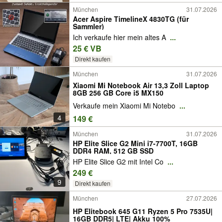
München
31.07.2026
Acer Aspire TimelineX 4830TG (für
Sammler)
Ich verkaufe hier mein altes A
...
25 € VB
Direkt kaufen
München
31.07.2026
Xiaomi Mi Notebook Air 13,3 Zoll Laptop
8GB 256 GB Core i5 MX150
Verkaufe mein Xiaomi Mi Notebo
...
4
149 €
München
31.07.2026
HP Elite Slice G2 Mini i7-7700T, 16GB
DDR4 RAM, 512 GB SSD
HP Elite Slice G2 mit Intel Co
...
249 €
9
Direkt kaufen
München
27.07.2026
HP Elitebook 645 G11 Ryzen 5 Pro 7535U|
16GB DDR5| LTE| Akku 100%