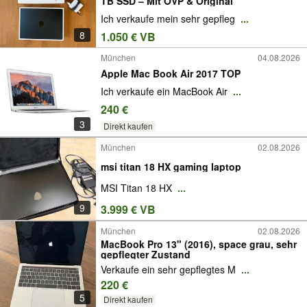
TB SSD – Mit OVP & Original
Ich verkaufe mein sehr gepfleg
...
8
1.050 € VB
München
04.08.2026
Apple Mac Book Air 2017 TOP
Ich verkaufe ein MacBook Air
...
240 €
3
Direkt kaufen
München
02.08.2026
msi titan 18 HX gaming laptop
MSI Titan 18 HX
...
9
3.999 € VB
München
02.08.2026
MacBook Pro 13" (2016), space grau, sehr
gepflegter Zustand
Verkaufe ein sehr gepflegtes M
...
220 €
5
Direkt kaufen