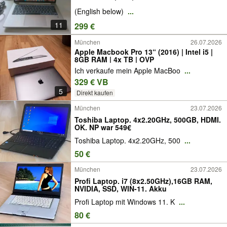
(English below)
...
11
299 €
München
26.07.2026
Apple Macbook Pro 13“ (2016) | Intel i5 |
8GB RAM | 4x TB | OVP
Ich verkaufe mein Apple MacBoo
...
329 € VB
5
Direkt kaufen
München
23.07.2026
Toshiba Laptop. 4x2.20GHz, 500GB, HDMI.
OK. NP war 549€
Toshiba Laptop. 4x2.20GHz, 500
...
50 €
München
23.07.2026
Profi Laptop. i7 (8x2.50GHz),16GB RAM,
NVIDIA, SSD, WIN-11. Akku
Profi Laptop mit Windows 11. K
...
80 €