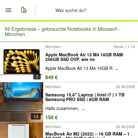
Start
59 Ergebnisse –
gebrauchte Notebooks in Moosach -
München
Merkliste
München
Heute, 11:14
Apple MacBook Air 13 M4 16GB RAM
Nachrichten
256GB SSD OVP. wie ne
Apple MacBook Air 13 M4 16GB R
...
Anzeige aufgeben
7
849 €
München
04.08.2026
Samsung 15,6" Laptop | Intel i7 | 1 TB
Samsung PRO SSD | 8GB RAM
Hallo zusammen,
...
13
150 €
München
04.08.2026
MacBook Air M2 (2022) – 16 GB RAM – 1