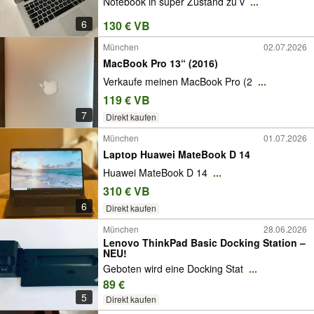
Notebook in super Zustand zu v
...
6
130 € VB
München
02.07.2026
MacBook Pro 13“ (2016)
Verkaufe meinen MacBook Pro (2
...
119 € VB
7
Direkt kaufen
München
01.07.2026
Laptop Huawei MateBook D 14
Huawei MateBook D 14
...
310 € VB
6
Direkt kaufen
München
28.06.2026
Lenovo ThinkPad Basic Docking Station –
NEU!
Geboten wird eine Docking Stat
...
89 €
5
Direkt kaufen