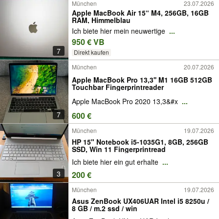
München
23.07.2026
Apple MacBook Air 15“ M4, 256GB, 16GB
RAM, Himmelblau
Ich biete hier mein neuwertige
...
950 € VB
7
Direkt kaufen
München
20.07.2026
Apple MacBook Pro 13,3'' M1 16GB 512GB
Touchbar Fingerprintreader
Apple MacBook Pro 2020 13,3&#x
...
7
600 €
München
19.07.2026
HP 15" Notebook i5-1035G1, 8GB, 256GB
SSD, Win 11 Fingerprintread
Ich biete hier ein gut erhalte
...
3
200 €
München
19.07.2026
Asus ZenBook UX406UAR Intel i5 8250u /
8 GB / m.2 ssd / win