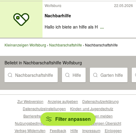
Wolfsburg
22.05.2026
Nachbarhilfe
Hallo ich biete an hilfe als H
...
Kleinanzeigen Wolfsburg
Nachbarschaftshilfe
Nachbarschaftshilfe
Beliebt in Nachbarschaftshilfe Wolfsburg
Nachbarschaftshilfe
Hilfe
Garten hilfe
Zur Webversion
Anzeige aufgeben
Datenschutzerklärung
Datenschutzeinstellungen
Kinder- und Jugendschutz
Barrierefreiheitserklärung
Sicherheitslücken melden
Filter anpassen
Nutzungsbedingungen
Beliebte Suchen
Anzeigen Übersicht
Vertrag Widerrufen
Feedback
Hilfe
Impressum
Einloggen