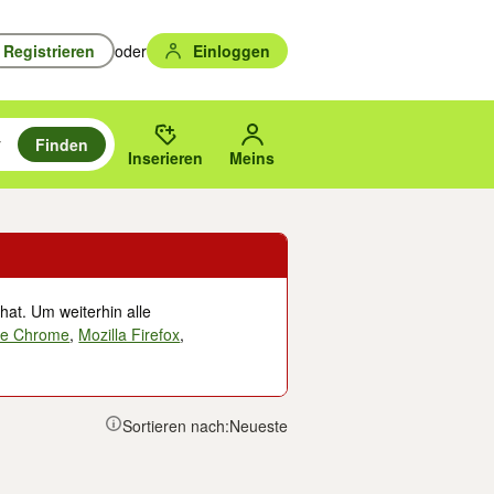
Registrieren
oder
Einloggen
Finden
en durchsuchen und mit Eingabetaste auswählen.
n um zu suchen, oder Vorschläge mit den Pfeiltasten nach oben/unten
des gewählten Orts oder PLZ.
Inserieren
Meins
hat. Um weiterhin alle
le Chrome
,
Mozilla Firefox
,
Sortieren nach:
Neueste