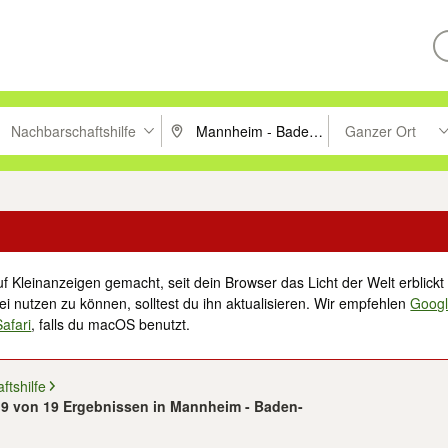
Nachbarschaftshilfe
Ganzer Ort
ken um zu suchen, oder Vorschläge mit den Pfeiltasten nach oben/unt
PLZ oder Ort eingeben. Eingabetaste drücke
Suche im Umkreis 
f Kleinanzeigen gemacht, seit dein Browser das Licht der Welt erblickt 
i nutzen zu können, solltest du ihn aktualisieren. Wir empfehlen
Goog
Safari
, falls du macOS benutzt.
tshilfe
 19 von 19 Ergebnissen in Mannheim - Baden-