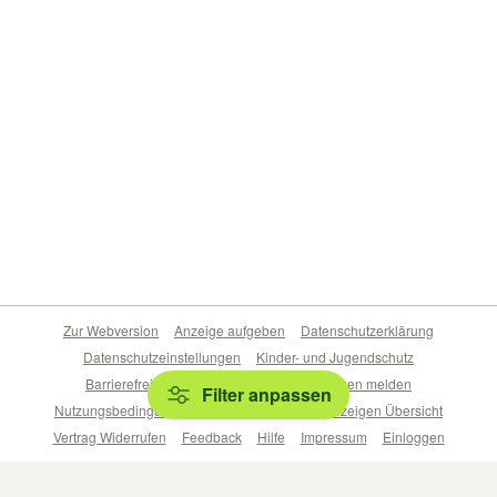
Zur Webversion
Anzeige aufgeben
Datenschutzerklärung
Datenschutzeinstellungen
Kinder- und Jugendschutz
Barrierefreiheitserklärung
Sicherheitslücken melden
Filter anpassen
Nutzungsbedingungen
Beliebte Suchen
Anzeigen Übersicht
Vertrag Widerrufen
Feedback
Hilfe
Impressum
Einloggen