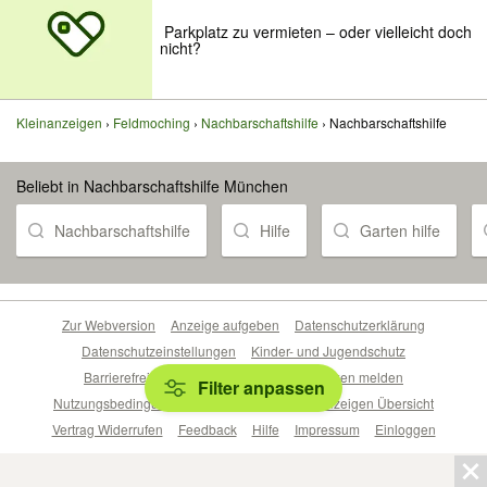
️ Parkplatz zu vermieten – oder vielleicht doch
nicht?
Kleinanzeigen
Feldmoching
Nachbarschaftshilfe
Nachbarschaftshilfe
Beliebt in Nachbarschaftshilfe München
Nachbarschaftshilfe
Hilfe
Garten hilfe
Zur Webversion
Anzeige aufgeben
Datenschutzerklärung
Datenschutzeinstellungen
Kinder- und Jugendschutz
Barrierefreiheitserklärung
Sicherheitslücken melden
Filter anpassen
Nutzungsbedingungen
Beliebte Suchen
Anzeigen Übersicht
Vertrag Widerrufen
Feedback
Hilfe
Impressum
Einloggen