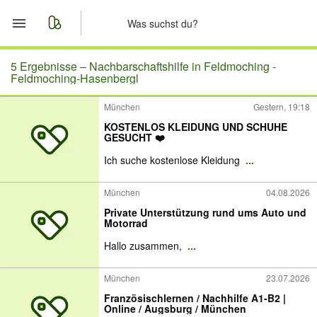
Start
5 Ergebnisse –
Nachbarschaftshilfe in Feldmoching -
Feldmoching-Hasenbergl
Merkliste
München
Gestern, 19:18
KOSTENLOS KLEIDUNG UND SCHUHE
Nachrichten
GESUCHT ❤️
Ich suche kostenlose Kleidung
...
Anzeige aufgeben
München
04.08.2026
Private Unterstützung rund ums Auto und
Motorrad
Hallo zusammen,
...
München
23.07.2026
Französischlernen / Nachhilfe A1-B2 |
Online / Augsburg / München