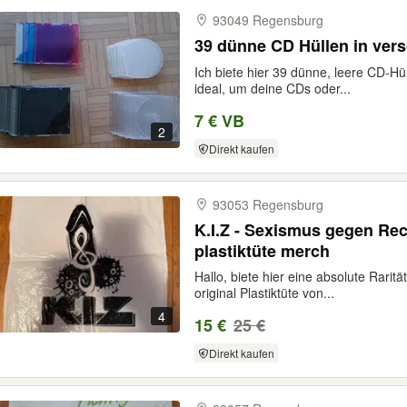
93049 Regensburg
39 dünne CD Hüllen in ver
Ich biete hier 39 dünne, leere CD-Hü
ideal, um deine CDs oder...
7 € VB
2
Direkt kaufen
93053 Regensburg
K.I.Z - Sexismus gegen Rech
plastiktüte merch
Hallo, biete hier eine absolute Rarit
original Plastiktüte von...
4
15 €
25 €
Direkt kaufen