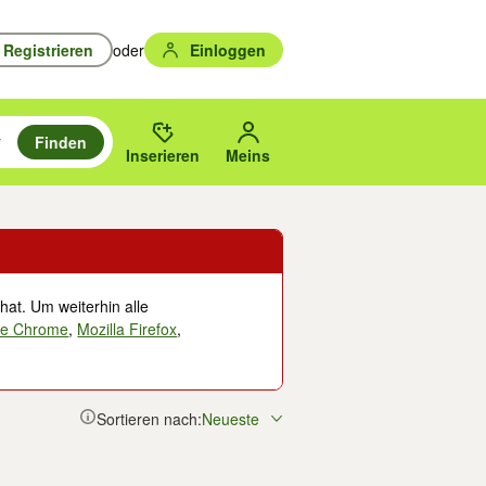
Registrieren
oder
Einloggen
Finden
en durchsuchen und mit Eingabetaste auswählen.
n um zu suchen, oder Vorschläge mit den Pfeiltasten nach oben/unten
des gewählten Orts oder PLZ.
Inserieren
Meins
hat. Um weiterhin alle
le Chrome
,
Mozilla Firefox
,
Sortieren nach:
Neueste