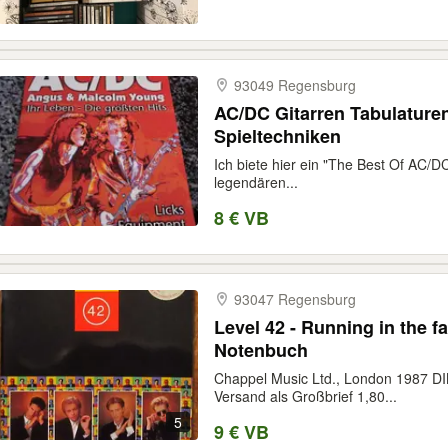
93049 Regensburg
AC/DC Gitarren Tabulaturen
Spieltechniken
Ich biete hier ein "The Best Of AC/D
legendären...
8 € VB
93047 Regensburg
Level 42 - Running in the f
Notenbuch
Chappel Music Ltd., London 1987 DIN
Versand als Großbrief 1,80...
5
9 € VB