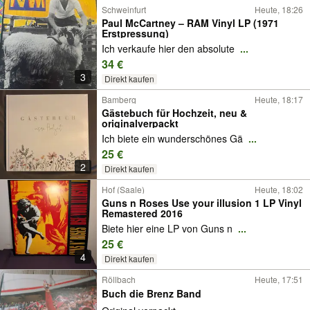
Schweinfurt
Heute, 18:26
Paul McCartney – RAM Vinyl LP (1971
Erstpressung)
Ich verkaufe hier den absolute
...
34 €
3
Direkt kaufen
Bamberg
Heute, 18:17
Gästebuch für Hochzeit, neu &
originalverpackt
Ich biete ein wunderschönes Gä
...
25 €
2
Direkt kaufen
Hof (Saale)
Heute, 18:02
Guns n Roses Use your illusion 1 LP Vinyl
Remastered 2016
Biete hier eine LP von Guns n
...
25 €
4
Direkt kaufen
Röllbach
Heute, 17:51
Buch die Brenz Band