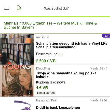
Start
Mehr als 10.000 Ergebnisse –
Weitere Musik, Filme &
Bücher in Bayern
Merkliste
Augsburg
Schallplatten gesucht! ich kaufe Vinyl LPs
Nachrichten
Schallplattensammlung
Beschreibung
...
Anzeige aufgeben
2.500 € VB
Dingolfing
Heute, 23:41
Twoja wina Samantha Young polska
książka
Kupiona jako nowa.
...
4 € VB
3
Direkt kaufen
Egling a.d. Paar
Heute, 22:52
Diddl is back Lesezeichen