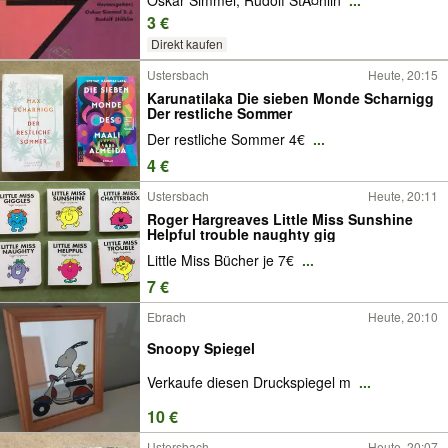
Oskar Simmel, Rudolf StÃ¤hlin
...
3 €
Direkt kaufen
Ustersbach
Heute, 20:15
Karunatilaka Die sieben Monde Scharnigg
Der restliche Sommer
Der restliche Sommer 4€
...
4 €
Ustersbach
Heute, 20:11
Roger Hargreaves Little Miss Sunshine
Helpful trouble naughty gig
Little Miss Bücher je 7€
...
7 €
Ebrach
Heute, 20:10
Snoopy Spiegel
Verkaufe diesen Druckspiegel m
...
10 €
Ustersbach
Heute, 20:07