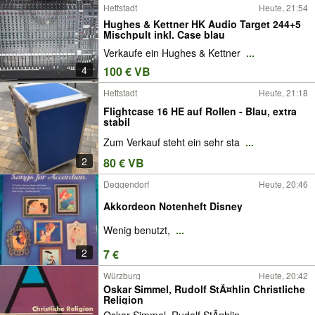
Hettstadt
Heute, 21:54
Hughes & Kettner HK Audio Target 244+5
Mischpult inkl. Case blau
Verkaufe ein Hughes & Kettner
...
4
100 € VB
Hettstadt
Heute, 21:18
Flightcase 16 HE auf Rollen - Blau, extra
stabil
Zum Verkauf steht ein sehr sta
...
2
80 € VB
Deggendorf
Heute, 20:46
Akkordeon Notenheft Disney
Wenig benutzt,
...
2
7 €
Würzburg
Heute, 20:42
Oskar Simmel, Rudolf StÃ¤hlin Christliche
Religion