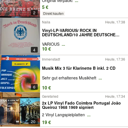
Original verpackt
...
5 €
2
Direkt kaufen
Naila
Heute, 17:38
Vinyl-LP-VARIOUS/ ROCK IN
DEUTSCHLAND/10 JAHRE DEUTSCHE
ROCKMUSIK
VARIOUS
...
10 €
4
Immenstadt
Heute, 17:36
Musik Mix 3 für Klarinette B inkl. 2 CD
Sehr gut erhaltenes Musikheft
...
6
10 €
Geretsried
Heute, 17:34
2x LP Vinyl Fado Coimbra Portugal João
Queiroz 1968 1969 signiert
2 Vinyl Langspielplatten
...
20
19 €