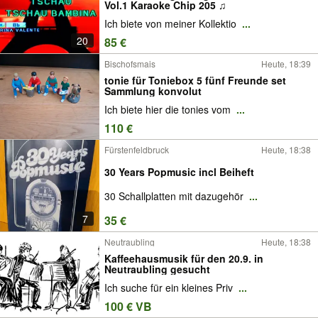
Vol.1 Karaoke Chip 205 ♫
Ich biete von meiner Kollektio
...
20
85 €
Bischofsmais
Heute, 18:39
tonie für Toniebox 5 fünf Freunde set
Sammlung konvolut
Ich biete hier die tonies vom
...
110 €
Fürstenfeldbruck
Heute, 18:38
30 Years Popmusic incl Beiheft
30 Schallplatten mit dazugehör
...
7
35 €
Neutraubling
Heute, 18:38
Kaffeehausmusik für den 20.9. in
Neutraubling gesucht
Ich suche für ein kleines Priv
...
100 € VB