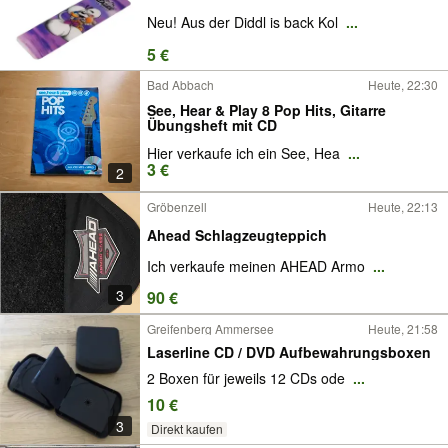
Neu! Aus der Diddl is back Kol
...
5 €
Bad Abbach
Heute, 22:30
See, Hear & Play 8 Pop Hits, Gitarre
Übungsheft mit CD
Hier verkaufe ich ein See, Hea
...
3 €
2
Gröbenzell
Heute, 22:13
Ahead Schlagzeugteppich
Ich verkaufe meinen AHEAD Armo
...
3
90 €
Greifenberg Ammersee
Heute, 21:58
Laserline CD / DVD Aufbewahrungsboxen
2 Boxen für jeweils 12 CDs ode
...
10 €
3
Direkt kaufen