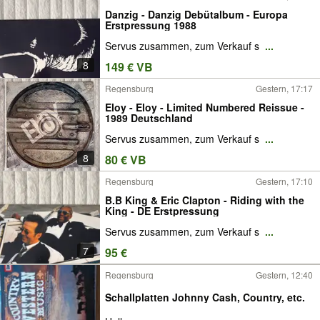
Danzig - Danzig Debütalbum - Europa
Erstpressung 1988
Servus zusammen, zum Verkauf s
...
8
149 € VB
Regensburg
Gestern, 17:17
Eloy - Eloy - Limited Numbered Reissue -
1989 Deutschland
Servus zusammen, zum Verkauf s
...
8
80 € VB
Regensburg
Gestern, 17:10
B.B King & Eric Clapton - Riding with the
King - DE Erstpressung
Servus zusammen, zum Verkauf s
...
7
95 €
Regensburg
Gestern, 12:40
Schallplatten Johnny Cash, Country, etc.