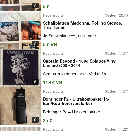
2
5 €
Regensburg
Gestern, 20:45
Schallplatten Madonna, Rolling Stones,
Tina Turner
Je Schallplatte 5€, falls mehr
...
2
5 € VB
Regensburg
Gestern, 17:37
Captain Beyond - 180g Splatter-Vinyl
Limited /500 - 2014
Servus zusammen, zum Verkauf s
...
8
119 € VB
Regensburg
Gestern, 17:37
Behringer P2 - Ultrakompakter In-
Ear-/Kopfhörerverstärker
Behringer P2 – Ultrakompakter
...
6
25 €
Regensburg
Gestern, 17:23