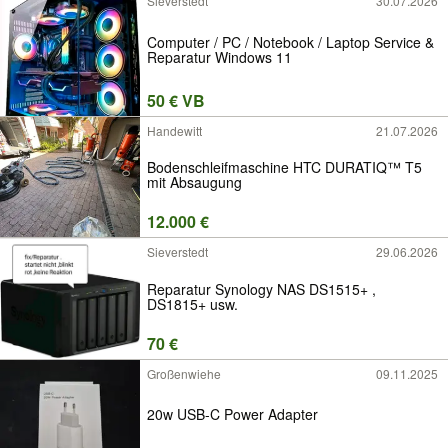
Sieverstedt
30.07.2026
Computer / PC / Notebook / Laptop Service &
Reparatur Windows 11
50 € VB
Handewitt
21.07.2026
Bodenschleifmaschine HTC DURATIQ™ T5
mit Absaugung
12.000 €
Sieverstedt
29.06.2026
Reparatur Synology NAS DS1515+ ,
DS1815+ usw.
70 €
Großenwiehe
09.11.2025
20w USB-C Power Adapter