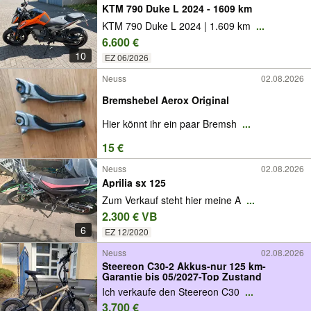
KTM 790 Duke L 2024 - 1609 km
KTM 790 Duke L 2024 | 1.609 km
...
6.600 €
10
EZ 06/2026
Neuss
02.08.2026
Bremshebel Aerox Original
Hier könnt ihr ein paar Bremsh
...
15 €
Neuss
02.08.2026
Aprilia sx 125
Zum Verkauf steht hier meine A
...
2.300 € VB
6
EZ 12/2020
Neuss
02.08.2026
Steereon C30-2 Akkus-nur 125 km-
Garantie bis 05/2027-Top Zustand
Ich verkaufe den Steereon C30
...
3.700 €