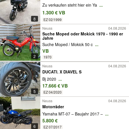
Zu verkaufen steht hier ein Ya
...
1.300 € VB
8
EZ 02/1999
Neuss
04.08.2026
Suche Moped oder Mokick 1970 - 1990 er
Jahre
Suche Moped / Mokick 50 c
...
VB
2
1970
Neuss
04.08.2026
DUCATI. X DIAVEL S
Bj 2020
...
17.666 € VB
5
EZ 04/2020
Neuss
04.08.2026
Motorräder
Yamaha MT-07 – Baujahr 2017 –
...
5.800 €
6
EZ 07/2017