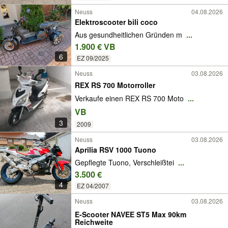
Neuss
04.08.2026
Elektroscooter bili coco
Aus gesundheitlichen Gründen m
...
1.900 € VB
6
EZ 09/2025
Neuss
03.08.2026
REX RS 700 Motorroller
Verkaufe einen REX RS 700 Moto
...
VB
3
2009
Neuss
03.08.2026
Aprilia RSV 1000 Tuono
Gepflegte Tuono, Verschleißtei
...
3.500 €
4
EZ 04/2007
Neuss
03.08.2026
E-Scooter NAVEE ST5 Max 90km
Reichweite