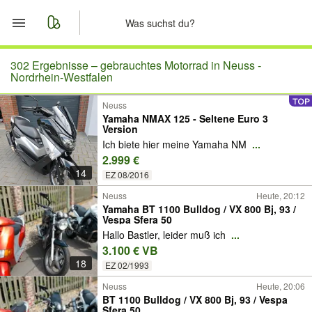
Start
302 Ergebnisse –
gebrauchtes Motorrad in Neuss -
Nordrhein-Westfalen
Merkliste
Neuss
Yamaha NMAX 125 - Seltene Euro 3
Version
Nachrichten
Ich biete hier meine Yamaha NM
...
2.999 €
Anzeige aufgeben
14
EZ 08/2016
Neuss
Heute, 20:12
Yamaha BT 1100 Bulldog / VX 800 Bj, 93 /
Vespa Sfera 50
Hallo Bastler, leider muß ich
...
3.100 € VB
18
EZ 02/1993
Neuss
Heute, 20:06
BT 1100 Bulldog / VX 800 Bj, 93 / Vespa
Sfera 50