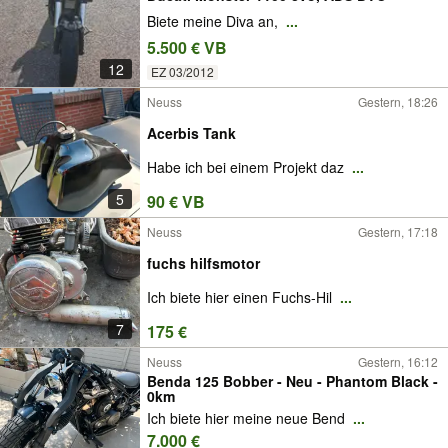
Biete meine Diva an,
...
5.500 € VB
12
EZ 03/2012
Neuss
Gestern, 18:26
Acerbis Tank
Habe ich bei einem Projekt daz
...
5
90 € VB
Neuss
Gestern, 17:18
fuchs hilfsmotor
Ich biete hier einen Fuchs-Hil
...
7
175 €
Neuss
Gestern, 16:12
Benda 125 Bobber - Neu - Phantom Black -
0km
Ich biete hier meine neue Bend
...
7.000 €