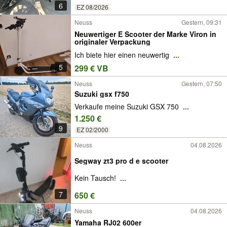
6
EZ 08/2026
Neuss
Gestern, 09:31
Neuwertiger E Scooter der Marke Viron in
originaler Verpackung
Ich biete hier einen neuwertig
...
5
299 € VB
Neuss
Gestern, 07:50
Suzuki gsx f750
Verkaufe meine Suzuki GSX 750
...
1.250 €
9
EZ 02/2000
Neuss
04.08.2026
Segway zt3 pro d e scooter
Kein Tausch!
...
7
650 €
Neuss
04.08.2026
Yamaha RJ02 600er