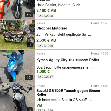
Hallo Bastler, leider muß ich
...
3.100 € VB
18
EZ 03/2005
Neuss
Heute, 18:43
Chopper Motorrad
Zum Verkauf steht gepflegte Su
...
2.630 € VB
9
EZ 03/1999
Neuss
Heute, 16:36
Kymco Agility City 16+ 125ccm Roller
Spart euch bitte unangemessene
...
1.000 €
EZ 02/2017
12
Neuss
Heute, 14:28
Suzuki GS 500E Tausch gegen 50ccm
Roller
Ich biete meine Suzuki GS 500E
...
VB
6
EZ 08/1996