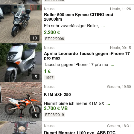
Neuss
Heute, 11:26
Roller 500 ccm Kymco CITING erst
28900km
Ein sehr zuverlässiger Roller,
...
2.200 €
10
EZ 02/2006
Neuss
Heute, 00:15
Aprilia Leonardo Tausch gegen iPhone 17
pro max
Tausche gegen iPhone 17 pro ma
...
1 €
5
1997
Neuss
Gestern, 19:50
KTM SXF 250
Hiermit biete ich meine KTM SX
...
3.700 € VB
EZ 08/2019
8
Neuss
Gestern, 18:31
Ducati Monster 1100 evo, ABS DTC