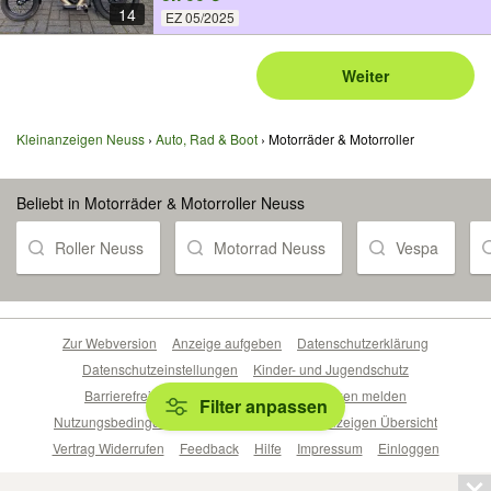
14
EZ 05/2025
Weiter
Kleinanzeigen Neuss
Auto, Rad & Boot
Motorräder & Motorroller
Beliebt in Motorräder & Motorroller Neuss
Roller Neuss
Motorrad Neuss
Vespa
Zur Webversion
Anzeige aufgeben
Datenschutzerklärung
Datenschutzeinstellungen
Kinder- und Jugendschutz
Barrierefreiheitserklärung
Sicherheitslücken melden
Filter anpassen
Nutzungsbedingungen
Beliebte Suchen
Anzeigen Übersicht
Vertrag Widerrufen
Feedback
Hilfe
Impressum
Einloggen