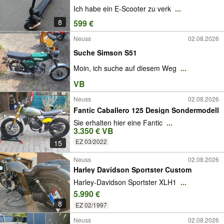
Ich habe ein E-Scooter zu verk
...
8
599 €
Neuss
02.08.2026
Suche Simson S51
Moin, ich suche auf diesem Weg
...
VB
Neuss
02.08.2026
Fantic Caballero 125 Design Sondermodell
Sie erhalten hier eine Fantic
...
3.350 € VB
EZ 03/2022
15
Neuss
02.08.2026
Harley Davidson Sportster Custom
Harley-Davidson Sportster XLH1
...
5.990 €
8
EZ 02/1997
Neuss
02.08.2026