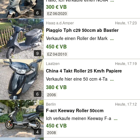
300 € VB
6
EZ 06/2020
Haag a.d.Amper
Heute, 17:23
Piaggio Tph c29 50ccm ab Bastler
Verkaufe einen Roller der Mark
...
450 € VB
9
EZ 04/2010
Laatzen
Heute, 17:19
China 4 Takt Roller 25 Km/h Papiere
Verkaufe hier eine 50 ccm 4-Ta
...
380 € VB
6
2006
Berlin
Heute, 17:12
F-act Keeway Roller 50ccm
Ich verkaufe meinen Keeway F-a
...
450 € VB
4
2008