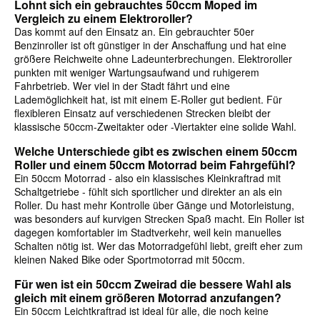
Lohnt sich ein gebrauchtes 50ccm Moped im
Vergleich zu einem Elektroroller?
Das kommt auf den Einsatz an. Ein gebrauchter 50er
Benzinroller ist oft günstiger in der Anschaffung und hat eine
größere Reichweite ohne Ladeunterbrechungen. Elektroroller
punkten mit weniger Wartungsaufwand und ruhigerem
Fahrbetrieb. Wer viel in der Stadt fährt und eine
Lademöglichkeit hat, ist mit einem E-Roller gut bedient. Für
flexibleren Einsatz auf verschiedenen Strecken bleibt der
klassische 50ccm-Zweitakter oder -Viertakter eine solide Wahl.
Welche Unterschiede gibt es zwischen einem 50ccm
Roller und einem 50ccm Motorrad beim Fahrgefühl?
Ein 50ccm Motorrad - also ein klassisches Kleinkraftrad mit
Schaltgetriebe - fühlt sich sportlicher und direkter an als ein
Roller. Du hast mehr Kontrolle über Gänge und Motorleistung,
was besonders auf kurvigen Strecken Spaß macht. Ein Roller ist
dagegen komfortabler im Stadtverkehr, weil kein manuelles
Schalten nötig ist. Wer das Motorradgefühl liebt, greift eher zum
kleinen Naked Bike oder Sportmotorrad mit 50ccm.
Für wen ist ein 50ccm Zweirad die bessere Wahl als
gleich mit einem größeren Motorrad anzufangen?
Ein 50ccm Leichtkraftrad ist ideal für alle, die noch keine