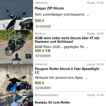
Offenberg
Heute, 16:56
Piaggo ZIP 50ccm
Sehr zuverlässiger und bequeme
...
450 €
5
EZ 03/2008
Bochum
Heute, 16:54
AGM retro roller mofa 50ccm 45er 4T mit
Papieren und Schlüssel
AGM Retro 2020 – gepflegter Re
...
500 € VB
EZ 02/2020
7
Karlsruhe
Heute, 16:49
Peugeot Roller 50ccm 2 Takt Speedfight
LC
Verkaufe hier jemand eine Spee
...
800 €
11
EZ 04/2000
Mönchengladbach
Heute, 16:48
Keeway 50 ccm Roller