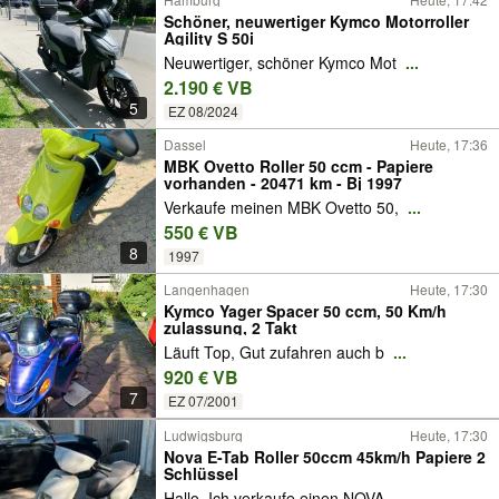
Schöner, neuwertiger Kymco Motorroller
Agility S 50i
Neuwertiger, schöner Kymco Mot
...
2.190 € VB
5
EZ 08/2024
Dassel
Heute, 17:36
MBK Ovetto Roller 50 ccm - Papiere
vorhanden - 20471 km - Bj 1997
Verkaufe meinen MBK Ovetto 50,
...
550 € VB
8
1997
Langenhagen
Heute, 17:30
Kymco Yager Spacer 50 ccm, 50 Km/h
zulassung, 2 Takt
Läuft Top, Gut zufahren auch b
...
920 € VB
7
EZ 07/2001
Ludwigsburg
Heute, 17:30
Nova E-Tab Roller 50ccm 45km/h Papiere 2
Schlüssel
Hallo, Ich verkaufe einen NOVA
...