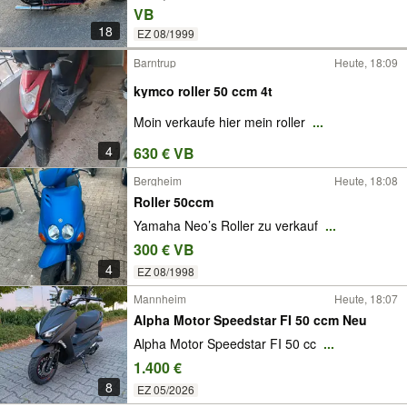
VB
18
EZ 08/1999
Barntrup
Heute, 18:09
kymco roller 50 ccm 4t
Moin verkaufe hier mein roller
...
4
630 € VB
Bergheim
Heute, 18:08
Roller 50ccm
Yamaha Neo’s Roller zu verkauf
...
300 € VB
4
EZ 08/1998
Mannheim
Heute, 18:07
Alpha Motor Speedstar FI 50 ccm Neu
Alpha Motor Speedstar FI 50 cc
...
1.400 €
8
EZ 05/2026