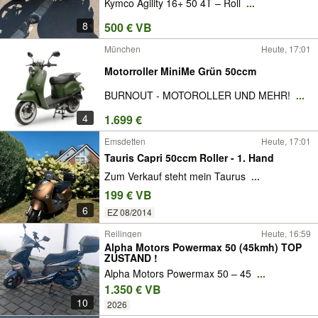
Kymco Agility 16+ 50 4T – Roll
...
8
500 € VB
München
Heute, 17:01
Motorroller MiniMe Grün 50ccm
BURNOUT - MOTOROLLER UND MEHR!
...
4
1.699 €
Emsdetten
Heute, 17:01
Tauris Capri 50ccm Roller - 1. Hand
Zum Verkauf steht mein Taurus
...
199 € VB
6
EZ 08/2014
Reilingen
Heute, 16:59
Alpha Motors Powermax 50 (45kmh) TOP
ZUSTAND !
Alpha Motors Powermax 50 – 45
...
1.350 € VB
10
2026