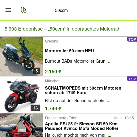
Start
5.603 Ergebnisse –
„50ccm“ in gebrauchtes Motorrad
Greding
Merkliste
Motorroller 50 ccm NEU
Nachrichten
Burnout BADs Motorroller Grün
...
5
2.150 €
Anzeige aufgeben
München
SCHALTMOPEDS mit 50ccm Motoren
schon ab 1749 Euro
Bist du auf der Suche nach ein
...
16
1.749 €
Frankenberg (Eder)
Heute, 18:15
Aprilia RS125 2t Simson SR 50 Ktm
Peugeot Kymco Mofa Moped Roller
Hallo, ich möchte mich von mei
...