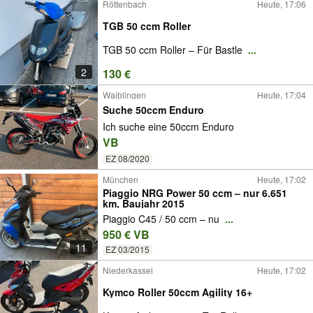
Röttenbach
Heute, 17:06
TGB 50 ccm Roller
TGB 50 ccm Roller – Für Bastle
...
2
130 €
Waiblingen
Heute, 17:04
Suche 50ccm Enduro
Ich suche eine 50ccm Enduro
VB
EZ 08/2020
München
Heute, 17:02
Piaggio NRG Power 50 ccm – nur 6.651
km, Baujahr 2015
Piaggio C45 / 50 ccm – nu
...
950 € VB
11
EZ 03/2015
Niederkassel
Heute, 17:02
Kymco Roller 50ccm Agility 16+