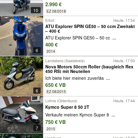
2.990 €
10
EZ 08/2018
Erfurt
Heute, 17:54
ATU Explorer SPIN GE50 – 50 ccm Zweitakt
– 400 €
ATU Explorer SPIN GE50 – 50 cc
...
400 €
6
2014
Landsberg (Saalekreis)
Heute, 17:50
Nova Motors 50ccm Roller (baugleich Rex
450 RS) mit Neuteilen
Ich biete hier meinen zuverläs
...
650 € VB
6
EZ 08/2015
Lohne (Oldenburg)
Heute, 17:44
Kymco Super 8 50 2T
Verkaufe meinen Kymco Super 8
...
750 € VB
7
2015
Hamburg
Heute, 17:42