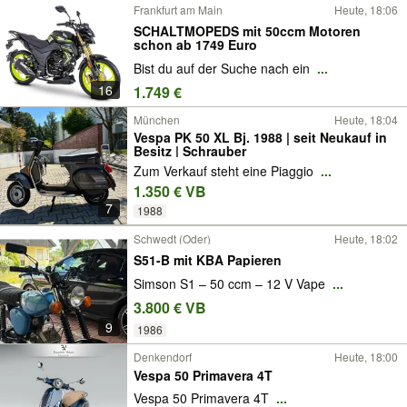
Frankfurt am Main
Heute, 18:06
SCHALTMOPEDS mit 50ccm Motoren
schon ab 1749 Euro
Bist du auf der Suche nach ein
...
16
1.749 €
München
Heute, 18:04
Vespa PK 50 XL Bj. 1988 | seit Neukauf in
Besitz | Schrauber
Zum Verkauf steht eine Piaggio
...
1.350 € VB
7
1988
Schwedt (Oder)
Heute, 18:02
S51-B mit KBA Papieren
Simson S1 – 50 ccm – 12 V Vape
...
3.800 € VB
9
1986
Denkendorf
Heute, 18:00
Vespa 50 Primavera⁣ 4T
Vespa 50 Primavera⁣ 4T
...