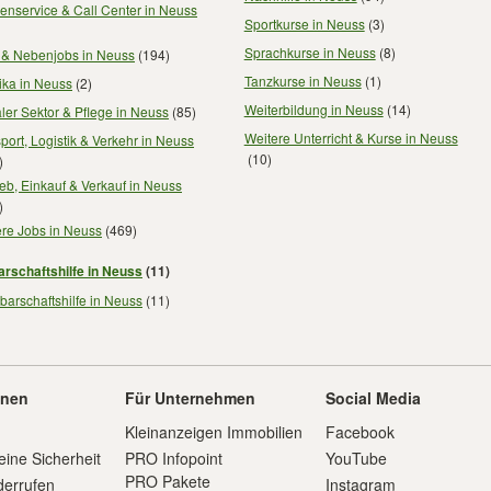
enservice & Call Center in Neuss
Sportkurse in Neuss
(3)
Sprachkurse in Neuss
(8)
- & Nebenjobs in Neuss
(194)
Tanzkurse in Neuss
(1)
ika in Neuss
(2)
Weiterbildung in Neuss
(14)
ler Sektor & Pflege in Neuss
(85)
Weitere Unterricht & Kurse in Neuss
port, Logistik & Verkehr in Neuss
(10)
)
ieb, Einkauf & Verkauf in Neuss
)
ere Jobs in Neuss
(469)
rschaftshilfe in Neuss
(11)
arschaftshilfe in Neuss
(11)
onen
Für Unternehmen
Social Media
Kleinanzeigen Immobilien
Facebook
eine Sicherheit
PRO Infopoint
YouTube
PRO Pakete
derrufen
Instagram