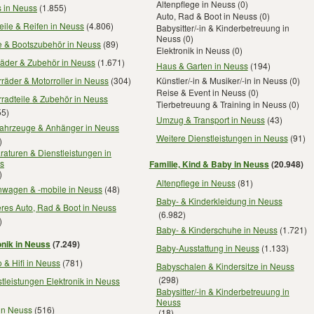
Altenpflege in Neuss
(0)
s in Neuss
(1.855)
Auto, Rad & Boot in Neuss
(0)
eile & Reifen in Neuss
(4.806)
Babysitter/-in & Kinderbetreuung in
Neuss
(0)
e & Bootszubehör in Neuss
(89)
Elektronik in Neuss
(0)
räder & Zubehör in Neuss
(1.671)
Haus & Garten in Neuss
(194)
räder & Motorroller in Neuss
(304)
Künstler/-in & Musiker/-in in Neuss
(0)
Reise & Event in Neuss
(0)
radteile & Zubehör in Neuss
Tierbetreuung & Training in Neuss
(0)
55)
Umzug & Transport in Neuss
(43)
fahrzeuge & Anhänger in Neuss
Weitere Dienstleistungen in Neuss
(91)
)
aturen & Dienstleistungen in
s
Familie, Kind & Baby in Neuss
(20.948)
)
Altenpflege in Neuss
(81)
wagen & -mobile in Neuss
(48)
Baby- & Kinderkleidung in Neuss
res Auto, Rad & Boot in Neuss
(6.982)
)
Baby- & Kinderschuhe in Neuss
(1.721)
onik in Neuss
(7.249)
Baby-Ausstattung in Neuss
(1.133)
 & Hifi in Neuss
(781)
Babyschalen & Kindersitze in Neuss
(298)
tleistungen Elektronik in Neuss
Babysitter/-in & Kinderbetreuung in
Neuss
in Neuss
(516)
(18)