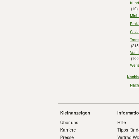
Kund
(10)
Mini
Prakt
Sozia
Trans
(215
Vertr
(100
Weit
Nachba
Nachb
Kleinanzeigen
Informati
Über uns
Hilfe
Karriere
Tipps für d
Presse
Vertrag Wi