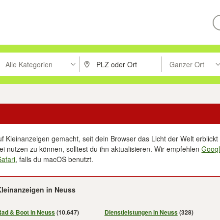
Alle Kategorien
Ganzer Ort
ken um zu suchen, oder Vorschläge mit den Pfeiltasten nach oben/unt
PLZ oder Ort eingeben. Eingabetaste drücke
Suche im Umkreis 
f Kleinanzeigen gemacht, seit dein Browser das Licht der Welt erblickt 
i nutzen zu können, solltest du ihn aktualisieren. Wir empfehlen
Goog
Safari
, falls du macOS benutzt.
Kleinanzeigen in Neuss
Rad & Boot in Neuss
(10.647)
Dienstleistungen in Neuss
(328)