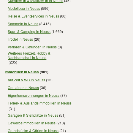
Künstler/-in & Musiker/-in in Neuss
(45)
Modellbau in Neuss
(596)
Reise & Eventservices in Neuss
(66)
Sammeln in Neuss
(3.415)
Sport & Camping in Neuss
(1.669)
Trödel in Neuss
(26)
Verloren & Gefunden in Neuss
(3)
Weiteres Freizeit, Hobby &
Nachbarschaft in Neuss
(235)
Immobilien in Neuss
(901)
Auf Zeit & WG in Neuss
(13)
Container in Neuss
(36)
Eigentumswohnungen in Neuss
(87)
Ferien- & Auslandsimmobilien in Neuss
(31)
Garagen & Stellplätze in Neuss
(51)
Gewerbeimmobilien in Neuss
(213)
Grundstücke & Gärten in Neuss
(21)