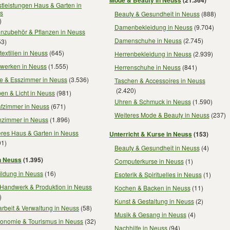
tleistungen Haus & Garten in
s
Beauty & Gesundheit in Neuss
(888)
)
Damenbekleidung in Neuss
(9.704)
enzubehör & Pflanzen in Neuss
Damenschuhe in Neuss
(2.745)
53)
extilien in Neuss
(645)
Herrenbekleidung in Neuss
(2.939)
werken in Neuss
(1.555)
Herrenschuhe in Neuss
(841)
e & Esszimmer in Neuss
(3.536)
Taschen & Accessoires in Neuss
(2.420)
en & Licht in Neuss
(981)
Uhren & Schmuck in Neuss
(1.590)
afzimmer in Neuss
(671)
Weiteres Mode & Beauty in Neuss
(237)
zimmer in Neuss
(1.896)
eres Haus & Garten in Neuss
Unterricht & Kurse in Neuss
(153)
01)
Beauty & Gesundheit in Neuss
(4)
n Neuss
(1.395)
Computerkurse in Neuss
(1)
ildung in Neuss
(16)
Esoterik & Spirituelles in Neuss
(1)
 Handwerk & Produktion in Neuss
Kochen & Backen in Neuss
(11)
)
Kunst & Gestaltung in Neuss
(2)
rbeit & Verwaltung in Neuss
(58)
Musik & Gesang in Neuss
(4)
ronomie & Tourismus in Neuss
(32)
Nachhilfe in Neuss
(94)