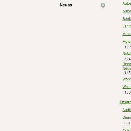
Auto
Neuss
Autot
Boot
Fahr
Motor
Motor
(1.0
Nutz
(524
Repar
Neus
(145
Wohn
Weite
(150
Elektr
Audio
Diens
(30)
Foto 