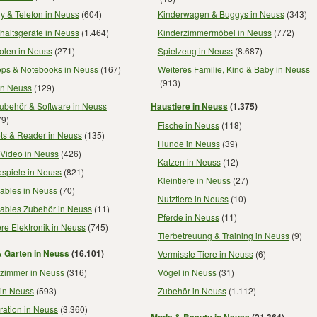
y & Telefon in Neuss
(604)
Kinderwagen & Buggys in Neuss
(343)
haltsgeräte in Neuss
(1.464)
Kinderzimmermöbel in Neuss
(772)
olen in Neuss
(271)
Spielzeug in Neuss
(8.687)
ops & Notebooks in Neuss
(167)
Weiteres Familie, Kind & Baby in Neuss
(913)
in Neuss
(129)
ubehör & Software in Neuss
Haustiere in Neuss
(1.375)
79)
Fische in Neuss
(118)
ts & Reader in Neuss
(135)
Hunde in Neuss
(39)
 Video in Neuss
(426)
Katzen in Neuss
(12)
spiele in Neuss
(821)
Kleintiere in Neuss
(27)
ables in Neuss
(70)
Nutztiere in Neuss
(10)
ables Zubehör in Neuss
(11)
Pferde in Neuss
(11)
re Elektronik in Neuss
(745)
Tierbetreuung & Training in Neuss
(9)
 Garten in Neuss
(16.101)
Vermisste Tiere in Neuss
(6)
zimmer in Neuss
(316)
Vögel in Neuss
(31)
 in Neuss
(593)
Zubehör in Neuss
(1.112)
ration in Neuss
(3.360)
Mode & Beauty in Neuss
(21.364)