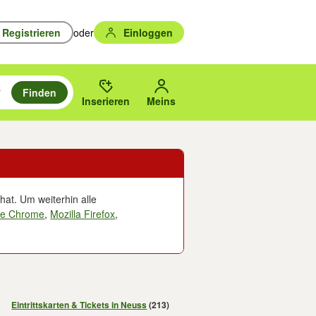
Registrieren
oder
Einloggen
Finden
en durchsuchen und mit Eingabetaste auswählen.
n um zu suchen, oder Vorschläge mit den Pfeiltasten nach oben/unten
des gewählten Orts oder PLZ.
Inserieren
Meins
hat. Um weiterhin alle
le Chrome
,
Mozilla Firefox
,
Eintrittskarten & Tickets in Neuss
(213)