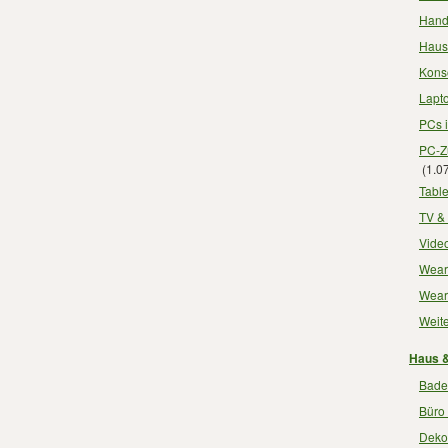
Hand
Haus
Kons
Lapt
PCs 
PC-Z
(1.0
Table
TV &
Video
Wear
Wear
Weite
Haus &
Bade
Büro
Deko