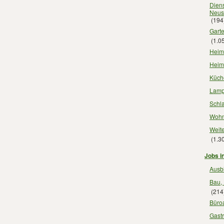
Diens
Neus
(194
Gart
(1.0
Heimt
Heim
Küch
Lamp
Schl
Wohn
Weit
(1.3
Jobs i
Ausb
Bau,
(214
Büroa
Gast