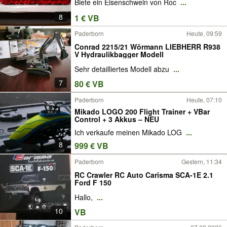
Biete ein Eisenschwein von Roc
...
8
1 € VB
Paderborn
Heute, 09:59
Conrad 2215/21 Wörmann LIEBHERR R938
V Hydraulikbagger Modell
Sehr detailliertes Modell abzu
...
7
80 € VB
Paderborn
Heute, 07:10
Mikado LOGO 200 Flight Trainer + VBar
Control + 3 Akkus – NEU
Ich verkaufe meinen Mikado LOG
...
8
999 € VB
Paderborn
Gestern, 11:34
RC Crawler RC Auto Carisma SCA-1E 2.1
Ford F 150
Hallo,
...
10
VB