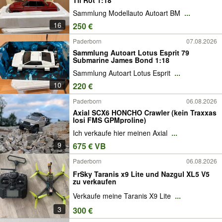
Sammlung Modellauto Autoart BM
...
16
250 €
Paderborn
07.08.2026
Sammlung Autoart Lotus Esprit 79
Submarine James Bond 1:18
Sammlung Autoart Lotus Esprit
...
10
220 €
Paderborn
06.08.2026
Axial SCX6 HONCHO Crawler (kein Traxxas
losi FMS GPMproline)
Ich verkaufe hier meinen Axial
...
9
675 € VB
Paderborn
06.08.2026
FrSky Taranis x9 Lite und Nazgul XL5 V5
zu verkaufen
Verkaufe meine Taranis X9 Lite
...
3
300 €