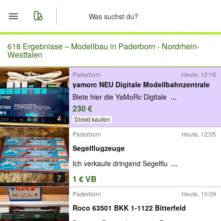
Start
618 Ergebnisse –
Modellbau in Paderborn - Nordrhein-
Westfalen
Merkliste
Paderborn
Heute, 12:16
yamorc NEU Digitale Modellbahnzentrale
Nachrichten
Biete hier die YaMoRc Digitale
...
230 €
Anzeige aufgeben
4
Direkt kaufen
Paderborn
Heute, 12:05
Segelflugzeuge
Ich verkaufe dringend Segelflu
...
7
1 € VB
Paderborn
Heute, 10:09
Roco 63501 BKK 1-1122 Bitterfeld