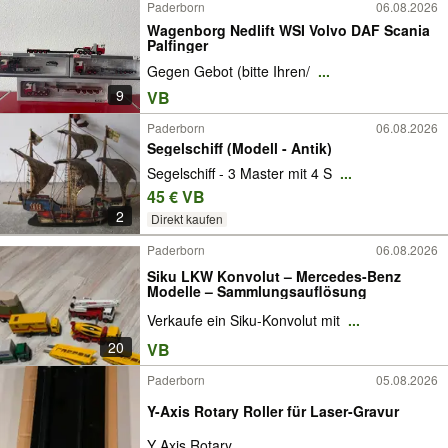
Paderborn
06.08.2026
Wagenborg Nedlift WSI Volvo DAF Scania
Palfinger
Gegen Gebot (bitte Ihren/
...
9
VB
Paderborn
06.08.2026
Segelschiff (Modell - Antik)
Segelschiff - 3 Master mit 4 S
...
45 € VB
2
Direkt kaufen
Paderborn
06.08.2026
Siku LKW Konvolut – Mercedes-Benz
Modelle – Sammlungsauflösung
Verkaufe ein Siku-Konvolut mit
...
20
VB
Paderborn
05.08.2026
Y-Axis Rotary Roller für Laser-Gravur
Y Axis Rotary
...