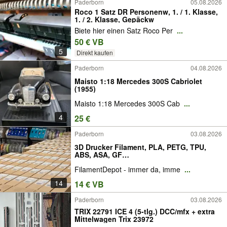
Paderborn
05.08.2026
Roco 1 Satz DR Personenw, 1. / 1. Klasse,
1. / 2. Klasse, Gepäckw
Biete hier einen Satz Roco Per
...
50 € VB
5
Direkt kaufen
Paderborn
04.08.2026
Maisto 1:18 Mercedes 300S Cabriolet
(1955)
​Maisto 1:18 Mercedes 300S Cab
...
4
25 €
Paderborn
03.08.2026
3D Drucker Filament, PLA, PETG, TPU,
ABS, ASA, GF…
FilamentDepot - immer da, imme
...
14
14 € VB
Paderborn
03.08.2026
TRIX 22791 ICE 4 (5-tlg.) DCC/mfx + extra
Mittelwagen Trix 23972