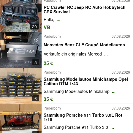
Paderborn
07.08.2026
RC Crawler RC Jeep RC Auto Hobbytech
CRX Survival
Hallo,
...
20
VB
Paderborn
07.08.2026
Mercedes Benz CLE Coupé Modellautos
Verkaufe ein originales Merced
...
5
25 €
Paderborn
07.08.2026
Sammlung Modellautos Minichamps Opel
Calibra DTM 1:43
Sammlung Modellautos Minichamp
...
6
35 €
Paderborn
07.08.2026
Sammlung Porsche 911 Turbo 3.0L Rot
1:18
Sammlung Porsche 911 Turbo 3.0
...