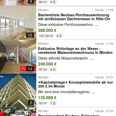
9
84 m²
4 Zi.
Minden
Heute, 11:08
Barrierefreie Neubau-Penthauswohnung
mit großzügiger Dachterrasse in Hille-Ort
Diese exklusive Penthousewohnu
...
388.000 €
12
101,34 m²
3 Zi.
Minden
Heute, 11:06
Exklusive Wohnlage an der Weser -
vermietete Maisonettewohnung in Minden
Diese stilvolle Maisonettewohn
...
249.000 €
13
97 m²
4 Zi.
Minden
Heute, 10:31
⭐Kapitalanlage⭐ Konzeptimmobilie ab nur
200 € im Monat
Wir sind eine Immobilienagentu
...
135.000 €
2
43 m²
1 Zi.
Minden
Heute, 10:30
Provisionsfrei! Neubau: Exklusiver