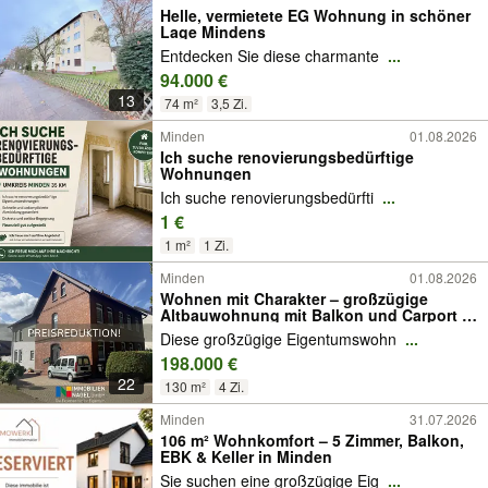
Helle, vermietete EG Wohnung in schöner
Lage Mindens
Entdecken Sie diese charmante
...
94.000 €
13
74 m²
3,5 Zi.
Minden
01.08.2026
Ich suche renovierungsbedürftige
Wohnungen
Ich suche renovierungsbedürfti
...
1 €
1 m²
1 Zi.
Minden
01.08.2026
Wohnen mit Charakter – großzügige
Altbauwohnung mit Balkon und Carport in
Minden - Süd
Diese großzügige Eigentumswohn
...
198.000 €
22
130 m²
4 Zi.
Minden
31.07.2026
106 m² Wohnkomfort – 5 Zimmer, Balkon,
EBK & Keller in Minden
Sie suchen eine großzügige Eig
...