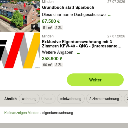
Minden
27.07.2026
Grundbuch statt Sparbuch
Diese charmante Dachgeschosswo
...
87.500 €
5
51 m²
2 Zi.
Minden
27.07.2026
Exklusive Eigentumswohnung mit 3
Zimmern KFW-40 - QNG - (interessante
steuerliche Abschreibung)!
Weitere Angaben:
...
358.900 €
90 m²
3 Zi.
Weiter
Ähnlich
wohnung
haus
mietwohnung
2 zimmer wohnung
Kleinanzeigen Minden
eigentumswohnung