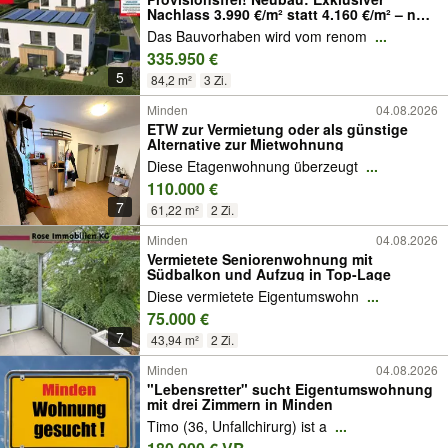
Nachlass 3.990 €/m² statt 4.160 €/m² – nur
noch zwei verfügbar
Das Bauvorhaben wird vom renom
...
335.950 €
5
84,2 m²
3 Zi.
Minden
04.08.2026
ETW zur Vermietung oder als günstige
Alternative zur Mietwohnung
Diese Etagenwohnung überzeugt
...
110.000 €
7
61,22 m²
2 Zi.
Minden
04.08.2026
Vermietete Seniorenwohnung mit
Südbalkon und Aufzug in Top-Lage
Diese vermietete Eigentumswohn
...
75.000 €
7
43,94 m²
2 Zi.
Minden
04.08.2026
"Lebensretter" sucht Eigentumswohnung
mit drei Zimmern in Minden
Timo (36, Unfallchirurg) ist a
...