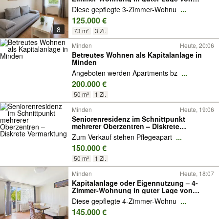
Minden !
Diese gepflegte 3-Zimmer-Wohnu
...
125.000 €
8
73 m²
3 Zi.
Minden
Heute, 20:06
Betreutes Wohnen als Kapitalanlage in
Minden
Angeboten werden Apartments bz
...
200.000 €
50 m²
1 Zi.
Minden
Heute, 19:06
Seniorenresidenz im Schnittpunkt
mehrerer Oberzentren – Diskrete
Vermarktung
Zum Verkauf stehen Pflegeapart
...
150.000 €
50 m²
1 Zi.
Minden
Heute, 18:07
Kapitalanlage oder Eigennutzung – 4-
Zimmer-Wohnung in guter Lage von
Minden !
Diese gepflegte 4-Zimmer-Wohnu
...
145.000 €