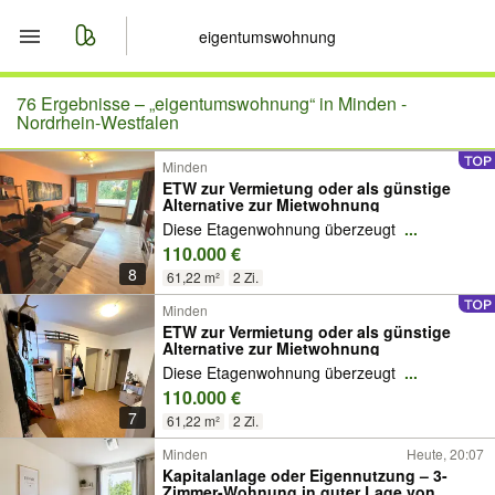
Start
76 Ergebnisse –
„eigentumswohnung“ in Minden -
Nordrhein-Westfalen
Merkliste
Minden
ETW zur Vermietung oder als günstige
Alternative zur Mietwohnung
Nachrichten
Diese Etagenwohnung überzeugt
...
110.000 €
Anzeige aufgeben
8
61,22 m²
2 Zi.
Minden
ETW zur Vermietung oder als günstige
Alternative zur Mietwohnung
Diese Etagenwohnung überzeugt
...
110.000 €
7
61,22 m²
2 Zi.
Minden
Heute, 20:07
Kapitalanlage oder Eigennutzung – 3-
Zimmer-Wohnung in guter Lage von