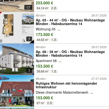
253.000 €
17
64,14 m²
2 Zi.
Minden
28.07.2026
Ap. 05 - 44 m² - OG - Neubau Wohnanlage
Minden - Habsburgerring 14
Wohnung 05
...
173.500 €
7
44,63 m²
1 Zi.
Minden
28.07.2026
Ap. 08 - 39 m² - OG - Neubau Wohnanlage
Minden - Habsburgerring 14
Apartment 08
...
153.500 €
7
39,69 m²
1 Zi.
Minden
27.07.2026
Ruhiges Wohnen mit hervorragender
Infrastruktur
Diese charmante Maisonettenwoh
...
153.000 €
6
67 m²
2 Zi.