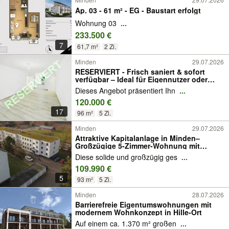
Ap. 03 - 61 m² - EG - Baustart erfolgt
Wohnung 03
...
233.500 €
7
61,7 m²
2 Zi.
Minden
29.07.2026
RESERVIERT - Frisch saniert & sofort
verfügbar – Ideal für Eigennutzer oder
Kapitalanleger
Dieses Angebot präsentiert Ihn
...
120.000 €
17
96 m²
5 Zi.
Minden
29.07.2026
Attraktive Kapitalanlage in Minden–
Großzügige 5-Zimmer-Wohnung mit
Balkon & Entwicklungspotenzial
Diese solide und großzügig ges
...
109.990 €
5
93 m²
5 Zi.
Minden
28.07.2026
Barrierefreie Eigentumswohnungen mit
modernem Wohnkonzept in Hille-Ort
Auf einem ca. 1.370 m² großen
...