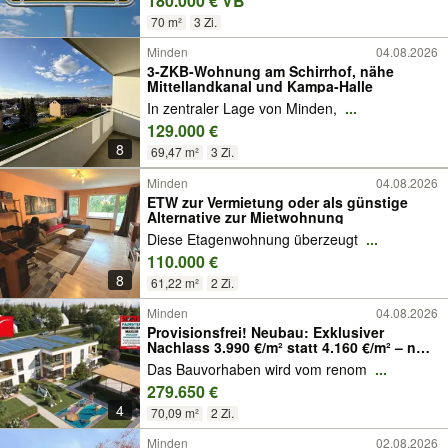
180.000 € VB
70 m²
3 Zi.
Minden
04.08.2026
3-ZKB-Wohnung am Schirrhof, nähe
Mittellandkanal und Kampa-Halle
In zentraler Lage von Minden,
...
129.000 €
8
69,47 m²
3 Zi.
Minden
04.08.2026
ETW zur Vermietung oder als günstige
Alternative zur Mietwohnung
Diese Etagenwohnung überzeugt
...
110.000 €
8
61,22 m²
2 Zi.
Minden
04.08.2026
Provisionsfrei! Neubau: Exklusiver
Nachlass 3.990 €/m² statt 4.160 €/m² – nur
noch zwei verfügbar
Das Bauvorhaben wird vom renom
...
279.650 €
4
70,09 m²
2 Zi.
Minden
02.08.2026