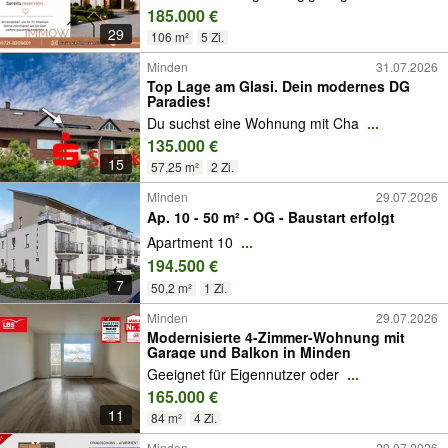
185.000 €
29
106 m²
5 Zi.
Minden
31.07.2026
Top Lage am Glasi. Dein modernes DG
Paradies!
Du suchst eine Wohnung mit Cha
...
135.000 €
15
57,25 m²
2 Zi.
Minden
29.07.2026
Ap. 10 - 50 m² - OG - Baustart erfolgt
Apartment 10
...
194.500 €
7
50,2 m²
1 Zi.
Minden
29.07.2026
Modernisierte 4-Zimmer-Wohnung mit
Garage und Balkon in Minden
Geeignet für Eigennutzer oder
...
165.000 €
11
84 m²
4 Zi.
Minden
29.07.2026