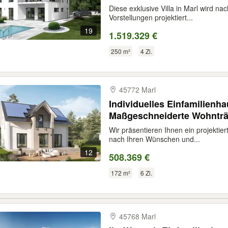
Bauherren
Diese exklusive Villa in Marl wird n
Vorstellungen projektiert...
19
1.519.329 €
250 m²
4 Zi.
45772 Marl
Individuelles Einfamilienha
Maßgeschneiderte Wohnträ
Wir präsentieren Ihnen ein projektier
nach Ihren Wünschen und...
12
508.369 €
172 m²
6 Zi.
45768 Marl