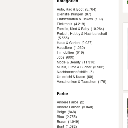
Kategorien
Auto, Rad & Boot
(5.764)
Dienstleistungen
(87)
Eintrittskarten & Tickets
(109)
Elektronik
(4.219)
Er
Familie, Kind & Baby
(10.264)
Freizeit, Hobby & Nachbarschaft
(5.555)
Haus & Garten
(9.037)
Haustiere
(1.030)
Immobilien
(619)
Jobs
(600)
Mode & Beauty
(11.318)
Musik, Filme & Bücher
(3.502)
Nachbarschaftshilfe
(5)
Unterricht & Kurse
(60)
Verschenken & Tauschen
(179)
Farbe
Andere Farbe
(2)
Andere Farben
(3.040)
Beige
(848)
Blau
(2.755)
Braun
(1.049)
Bunt
(1.082)