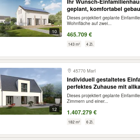
Ihr Wunsch-Einfamilienhaus 
geplant, komfortabel gebau
Dieses projektiert geplante Einfamili
Wohnfläche auf zwei...
10
465.709 €
143 m²
4 Zi.
45770 Marl
Individuell gestaltetes Einf
perfektes Zuhause mit allk
Free Time
Dieses projektiert geplante Einfamili
Zimmern und einer...
12
1.407.279 €
182 m²
6 Zi.