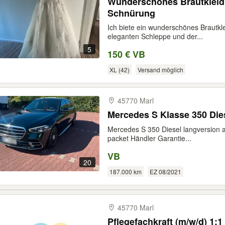
Wunderschönes Brautkleid 
Schnürung
Ich biete ein wunderschönes Brautkle
eleganten Schleppe und der...
5
150 € VB
XL (42)
Versand möglich
45770 Marl
Mercedes S Klasse 350 Die
Mercedes S 350 Diesel langversion a
packet Händler Garantie...
VB
20
187.000 km
EZ 08/2021
45770 Marl
Pflegefachkraft (m/w/d) 1:1