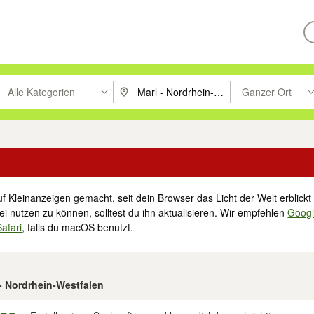
Alle Kategorien
Ganzer Ort
ken um zu suchen, oder Vorschläge mit den Pfeiltasten nach oben/unt
PLZ oder Ort eingeben. Eingabetaste drücke
Suche im Umkreis 
f Kleinanzeigen gemacht, seit dein Browser das Licht der Welt erblickt 
i nutzen zu können, solltest du ihn aktualisieren. Wir empfehlen
Goog
Safari
, falls du macOS benutzt.
 - Nordrhein-Westfalen