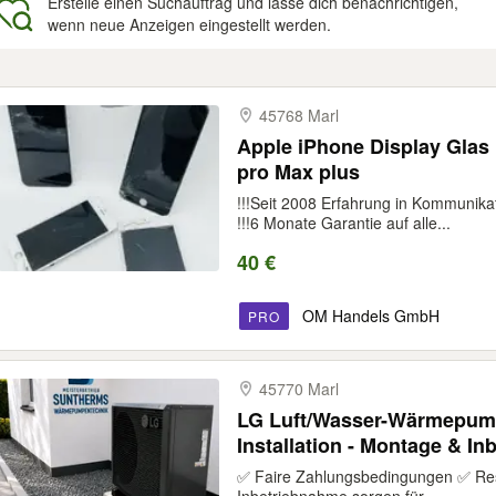
Erstelle einen Suchauftrag und lasse dich benachrichtigen,
wenn neue Anzeigen eingestellt werden.
gebnisse
45768 Marl
Apple iPhone Display Glas l
pro Max plus
!!!Seit 2008 Erfahrung in Kommunik
!!!6 Monate Garantie auf alle...
40 €
OM Handels GmbH
PRO
45770 Marl
LG Luft/Wasser-Wärmepumpe
Installation - Montage & I
Komplettpaket ab 16.750 €
✅ Faire Zahlungsbedingungen ✅ Rest