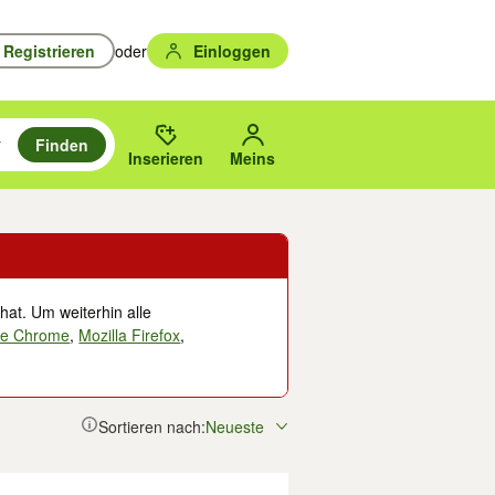
Registrieren
oder
Einloggen
Finden
en durchsuchen und mit Eingabetaste auswählen.
n um zu suchen, oder Vorschläge mit den Pfeiltasten nach oben/unten
des gewählten Orts oder PLZ.
Inserieren
Meins
hat. Um weiterhin alle
le Chrome
,
Mozilla Firefox
,
Sortieren nach:
Neueste