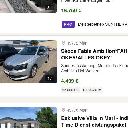
Inbetriebnahme sorgen für...
31
16.750 €
Meisterbetrieb SUNTHER
PRO
45772 Marl
Skoda Fabia Ambition*FA
OKEY!ALLES OKEY!
Sonderausstattung: Metallic-Lackieru
Ambition Rot Weitere...
17
4.499 €
95.000 km
EZ 10/2015
45770 Marl
Exklusive Villa in Marl - In
Time Dienstleistungspaket f