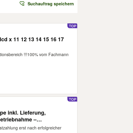
Suchauftrag speichern
cd x 11 12 13 14 15 16 17
ationsbereich !!!100% vom Fachmann
 inkl. Lieferung,
nbetriebnahme –
 | R290 & R32 S2 Monoblock
zahlung erst nach erfolgreicher