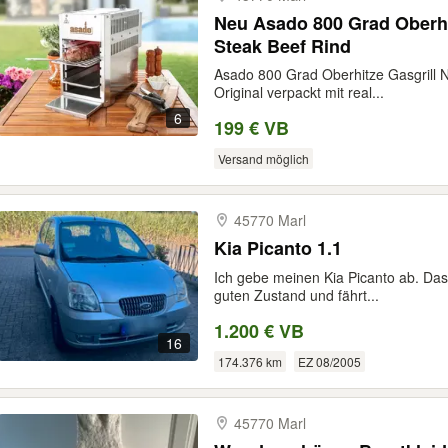
Neu Asado 800 Grad Oberhi
Steak Beef Rind
Asado 800 Grad Oberhitze Gasgrill 
Original verpackt mit real...
6
199 € VB
Versand möglich
45770 Marl
Kia Picanto 1.1
Ich gebe meinen Kia Picanto ab. Das
guten Zustand und fährt...
1.200 € VB
16
174.376 km
EZ 08/2005
45770 Marl