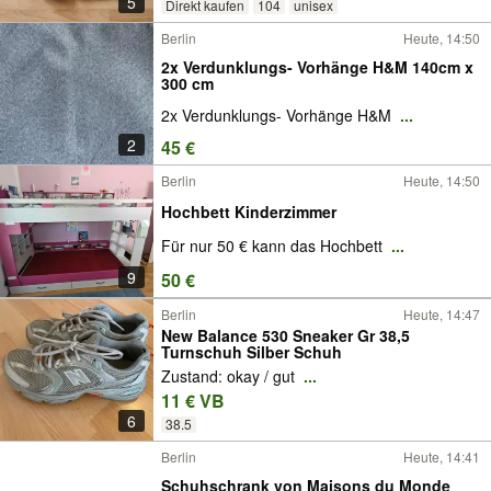
5
Direkt kaufen
104
unisex
Berlin
Heute, 14:50
2x Verdunklungs- Vorhänge H&M 140cm x
300 cm
2x Verdunklungs- Vorhänge H&M
...
2
45 €
Berlin
Heute, 14:50
Hochbett Kinderzimmer
Für nur 50 € kann das Hochbett
...
9
50 €
Berlin
Heute, 14:47
New Balance 530 Sneaker Gr 38,5
Turnschuh Silber Schuh
Zustand: okay / gut
...
11 € VB
6
38.5
Berlin
Heute, 14:41
Schuhschrank von Maisons du Monde