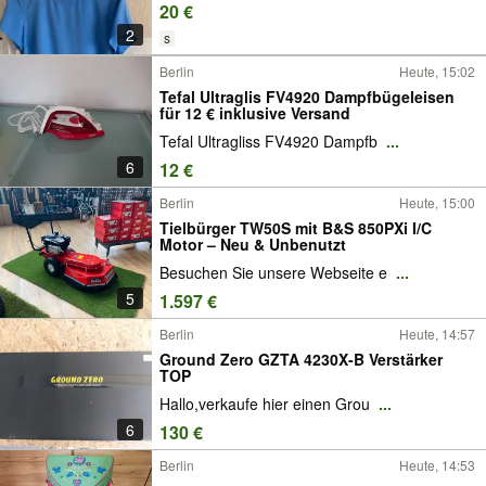
20 €
2
s
Berlin
Heute, 15:02
Tefal Ultraglis FV4920 Dampfbügeleisen
für 12 € inklusive Versand
Tefal Ultragliss FV4920 Dampfb
...
6
12 €
Berlin
Heute, 15:00
Tielbürger TW50S mit B&S 850PXi I/C
Motor – Neu & Unbenutzt
Besuchen Sie unsere Webseite e
...
5
1.597 €
Berlin
Heute, 14:57
Ground Zero GZTA 4230X-B Verstärker
TOP
Hallo,verkaufe hier einen Grou
...
6
130 €
Berlin
Heute, 14:53