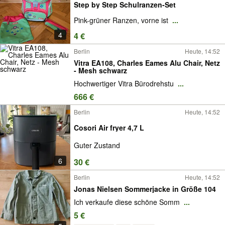
Step by Step Schulranzen-Set
Pink-grüner Ranzen, vorne ist
...
4
4 €
Berlin
Heute, 14:52
Vitra EA108, Charles Eames Alu Chair, Netz
- Mesh schwarz
Hochwertiger Vitra Bürodrehstu
...
666 €
Berlin
Heute, 14:52
Cosori Air fryer 4,7 L
Guter Zustand
6
30 €
Berlin
Heute, 14:52
Jonas Nielsen Sommerjacke in Größe 104
Ich verkaufe diese schöne Somm
...
5 €