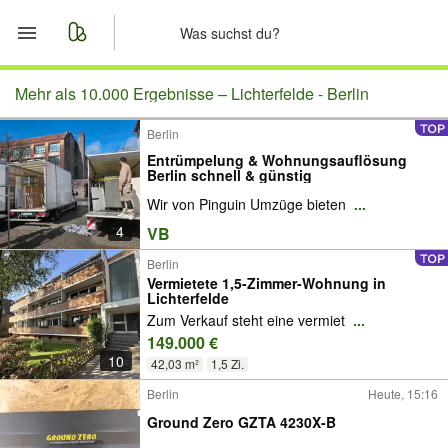
Start
Mehr als 10.000 Ergebnisse –
Lichterfelde - Berlin
Berlin
Merkliste
Entrümpelung & Wohnungsauflösung
Berlin schnell & günstig
Nachrichten
Wir von Pinguin Umzüge bieten
...
4
VB
Anzeige aufgeben
Berlin
Vermietete 1,5-Zimmer-Wohnung in
Lichterfelde
Zum Verkauf steht eine vermiet
...
149.000 €
10
42,03 m²
1,5 Zi.
Berlin
Heute, 15:16
Ground Zero GZTA 4230X-B