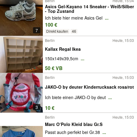
Berlin
Heute, 15:04
Asics Gel-Kayano 14 Sneaker - Weiß/Silber
- Top Zustand
Ich biete hier meine Asics Gel
...
100 €
7
Direkt kaufen
46
Berlin
Heute, 15:03
Kallax Regal Ikea
150x149x39,5cm
...
50 € VB
Berlin
Heute, 15:03
JAKO-O by deuter Kinderrucksack rosa/rot
Ich biete einen JAKO-O by deut
...
3
10 €
Berlin
Heute, 15:03
Marc O‘Polo Kleid blau Gr.S
Passt auch perfekt bei Gr.38
...