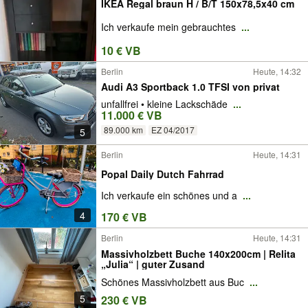
IKEA Regal braun H / B/T 150x78,5x40 cm
Ich verkaufe mein gebrauchtes
...
10 € VB
Berlin
Heute, 14:32
Audi A3 Sportback 1.0 TFSI von privat
unfallfrei • kleine Lackschäde
...
11.000 € VB
89.000 km
EZ 04/2017
5
Berlin
Heute, 14:31
Popal Daily Dutch Fahrrad
Ich verkaufe ein schönes und a
...
4
170 € VB
Berlin
Heute, 14:31
Massivholzbett Buche 140x200cm | Relita
„Julia“ | guter Zusand
Schönes Massivholzbett aus Buc
...
5
230 € VB