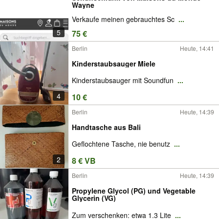
Wayne
Verkaufe meinen gebrauchtes Sc
...
5
75 €
Berlin
Heute, 14:41
Kinderstaubsauger Miele
Kinderstaubsauger mit Soundfun
...
4
10 €
Berlin
Heute, 14:39
Handtasche aus Bali
Geflochtene Tasche, nie benutz
...
2
8 € VB
Berlin
Heute, 14:39
Propylene Glycol (PG) und Vegetable
Glycerin (VG)
Zum verschenken: etwa 1.3 Lite
...