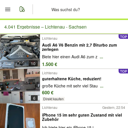
Start
4.041 Ergebnisse –
Lichtenau - Sachsen
Lichtenau
Merkliste
Audi A6 V6 Benzin mit 2,7 Biturbo zum
zerlegen
Nachrichten
Biete hier einen Audi A6 zum z
...
10
1.500 €
Anzeige aufgeben
Lichtenau
guterhaltene Küche, reduziert!
große Küche mit sehr viel Stau
...
600 €
6
Direkt kaufen
Lichtenau
Gestern, 22:54
iPhone 15 im sehr guten Zustand mit viel
Zubehör
Ich biete hier ein iPhone 15 i
...