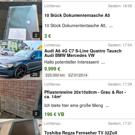
Lichtenau
Gestern, 18:09
10 Stück Dokumententasche A5
10 Stück Dokumententasche A5,
...
2
3 €
Lichtenau
Gestern, 17:54
Audi A6 4G C7 S-Line Quattro Tausch
Audi BMW Mercedes VW
Hallo potentieller Interessent
...
9.999 €
20
225.000 km
EZ 01/2014
Lichtenau
Gestern, 17:39
Pflastersteine 20x10x8cm - Grau & Rot -
ca. 14m²
Ich biete hier eine große Meng
...
2
196 € VB
Lichtenau
Gestern, 17:31
Toshiba Regza Fernseher TV 32Zoll