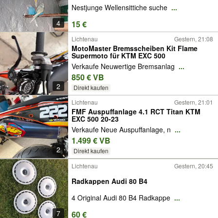
Nestjunge Wellensittiche suche
...
4
15 €
Lichtenau
Gestern, 21:08
MotoMaster Bremsscheiben Kit Flame
Supermoto für KTM EXC 500
Verkaufe Neuwertige Bremsanlag
...
850 € VB
2
Direkt kaufen
Lichtenau
Gestern, 21:01
FMF Auspuffanlage 4.1 RCT Titan KTM
EXC 500 20-23
Verkaufe Neue Auspuffanlage, n
...
1.499 € VB
2
Direkt kaufen
Lichtenau
Gestern, 20:45
Radkappen Audi 80 B4
4 Original Audi 80 B4 Radkappe
...
7
60 €