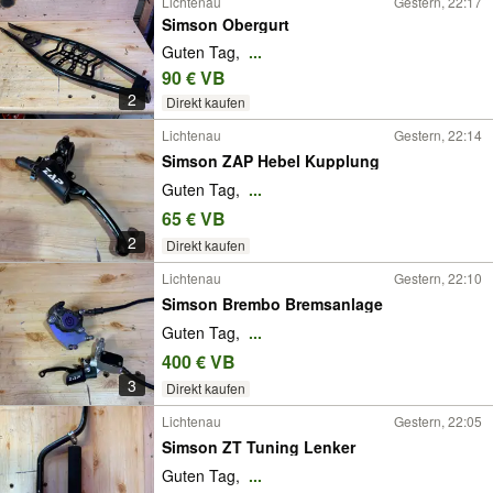
Lichtenau
Gestern, 22:17
Simson Obergurt
Guten Tag,
...
90 € VB
2
Direkt kaufen
Lichtenau
Gestern, 22:14
Simson ZAP Hebel Kupplung
Guten Tag,
...
65 € VB
2
Direkt kaufen
Lichtenau
Gestern, 22:10
Simson Brembo Bremsanlage
Guten Tag,
...
400 € VB
3
Direkt kaufen
Lichtenau
Gestern, 22:05
Simson ZT Tuning Lenker
Guten Tag,
...