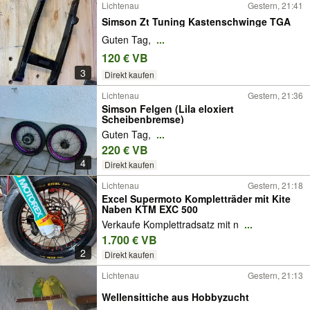
Lichtenau
Gestern, 21:41
Simson Zt Tuning Kastenschwinge TGA
Guten Tag,
...
120 € VB
3
Direkt kaufen
Lichtenau
Gestern, 21:36
Simson Felgen (Lila eloxiert
Scheibenbremse)
Guten Tag,
...
220 € VB
4
Direkt kaufen
Lichtenau
Gestern, 21:18
Excel Supermoto Kompletträder mit Kite
Naben KTM EXC 500
Verkaufe Komplettradsatz mit n
...
1.700 € VB
2
Direkt kaufen
Lichtenau
Gestern, 21:13
Wellensittiche aus Hobbyzucht