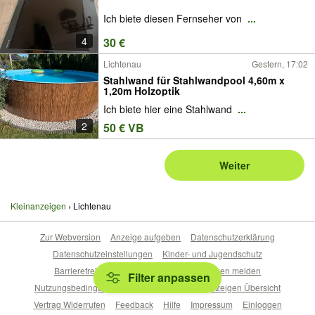
Ich biete diesen Fernseher von
...
4
30 €
Lichtenau
Gestern, 17:02
Stahlwand für Stahlwandpool 4,60m x
1,20m Holzoptik
Ich biete hier eine Stahlwand
...
2
50 € VB
Weiter
Kleinanzeigen
Lichtenau
Zur Webversion
Anzeige aufgeben
Datenschutzerklärung
Datenschutzeinstellungen
Kinder- und Jugendschutz
Barrierefreiheitserklärung
Sicherheitslücken melden
Filter anpassen
Nutzungsbedingungen
Beliebte Suchen
Anzeigen Übersicht
Vertrag Widerrufen
Feedback
Hilfe
Impressum
Einloggen