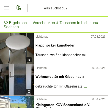
Start
62 Ergebnisse –
Verschenken & Tauschen in Lichtenau -
Sachsen
Merkliste
Lichtenau
07.08.2026
Nachrichten
klapphocker kunstleder
Tausche, weißen klapphocker mi
...
Anzeige aufgeben
3
Lichtenau
06.08.2026
Wohnungstür mit Glaseinsatz
gebrauchte tür mit Glaseinsatz
...
2
Lichtenau
06.08.2026
Kleingarten KGV Sonnenland e.V.