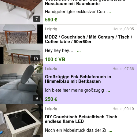
Nussbaum mit Baumkante
Handgefertigter exklusiver Cou
...
7
590 €
Leipzig
Heute, 08:05
MDDZ / Couchtisch / Mid Century / Tisch /
Coffee table / 50er60er
Hey hey hey….
...
10
100 € VB
Leipzig
Heute, 07:36
Großzügige Eck-Schlafcouch in
Himmelblau mit Bettkasten
Ich biete hier meine großzügig
...
9
250 €
Leipzig
Heute, 00:10
DIY Couchtisch Beistelltisch Tisch
endless flame LED
Noch ein Möbelstück das der Zi
...