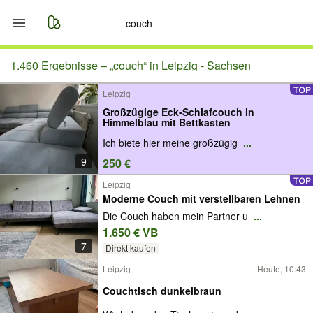
Start
1.460 Ergebnisse –
„couch“ in Leipzig - Sachsen
Leipzig
Merkliste
Großzügige Eck-Schlafcouch in
Himmelblau mit Bettkasten
Nachrichten
Ich biete hier meine großzügig
...
9
250 €
Anzeige aufgeben
Leipzig
Moderne Couch mit verstellbaren Lehnen
Die Couch haben mein Partner u
...
1.650 € VB
7
Direkt kaufen
Leipzig
Heute, 10:43
Couchtisch dunkelbraun