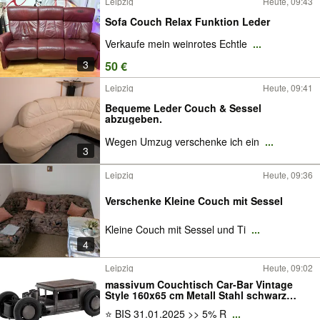
Leipzig
Heute, 09:43
Sofa Couch Relax Funktion Leder
Verkaufe mein weinrotes Echtle
...
3
50 €
Leipzig
Heute, 09:41
Bequeme Leder Couch & Sessel
abzugeben.
Wegen Umzug verschenke ich ein
...
3
Leipzig
Heute, 09:36
Verschenke Kleine Couch mit Sessel
Kleine Couch mit Sessel und Ti
...
4
Leipzig
Heute, 09:02
massivum Couchtisch Car-Bar Vintage
Style 160x65 cm Metall Stahl schwarz
recycelt Mango Unikat Weinregal
⭐ BIS 31.01.2025 >> 5% R
...
Beistelltisch Sofatisch Dekoration