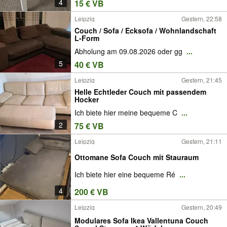
4
15 € VB
Leipzig
Gestern, 22:58
Couch / Sofa / Ecksofa / Wohnlandschaft
L-Form
Abholung am 09.08.2026 oder gg
...
5
40 € VB
Leipzig
Gestern, 21:45
Helle Echtleder Couch mit passendem
Hocker
Ich biete hier meine bequeme C
...
2
75 € VB
Leipzig
Gestern, 21:11
Ottomane Sofa Couch mit Stauraum
Ich biete hier eine bequeme Ré
...
4
200 € VB
Leipzig
Gestern, 20:49
Modulares Sofa Ikea Vallentuna Couch