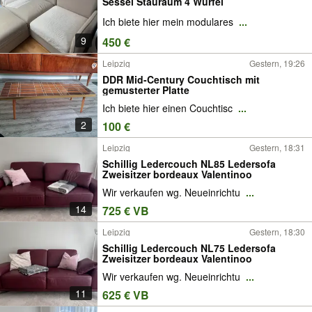
Sessel Stauraum 4 Würfel
Ich biete hier mein modulares
...
9
450 €
Leipzig
Gestern, 19:26
DDR Mid-Century Couchtisch mit
gemusterter Platte
Ich biete hier einen Couchtisc
...
2
100 €
Leipzig
Gestern, 18:31
Schillig Ledercouch NL85 Ledersofa
Zweisitzer bordeaux Valentinoo
Wir verkaufen wg. Neueinrichtu
...
14
725 € VB
Leipzig
Gestern, 18:30
Schillig Ledercouch NL75 Ledersofa
Zweisitzer bordeaux Valentinoo
Wir verkaufen wg. Neueinrichtu
...
11
625 € VB