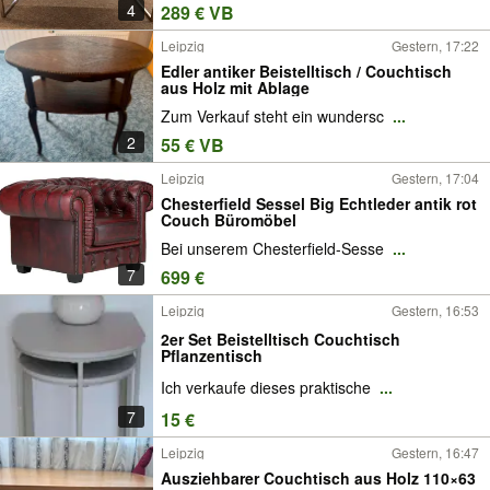
4
289 € VB
Leipzig
Gestern, 17:22
Edler antiker Beistelltisch / Couchtisch
aus Holz mit Ablage
Zum Verkauf steht ein wundersc
...
2
55 € VB
Leipzig
Gestern, 17:04
Chesterfield Sessel Big Echtleder antik rot
Couch Büromöbel
Bei unserem Chesterfield-Sesse
...
7
699 €
Leipzig
Gestern, 16:53
2er Set Beistelltisch Couchtisch
Pflanzentisch
Ich verkaufe dieses praktische
...
7
15 €
Leipzig
Gestern, 16:47
Ausziehbarer Couchtisch aus Holz 110×63