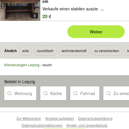
cm
Verkaufe einen stabilen auszie
...
3
20 €
Weiter
Ähnlich
sofa
couchtisch
wohnlandschaft
zu verschenken
Kleinanzeigen Leipzig
couch
Beliebt in Leipzig
Wohnung
Küche
Fahrrad
Zu vers
Zur Webversion
Anzeige aufgeben
Datenschutzerklärung
Datenschutzeinstellungen
Kinder- und Jugendschutz