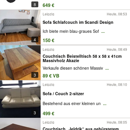
Wohnzimmertisch Hotrod modern
8
649 €
Echtholz Tischplatte lackiert
Leipzig
Heute, 08:53
Sofa Schlafcouch im Scandi Design
Ich biete mein blau-graues Sof
...
4
150 €
Leipzig
Heute, 08:49
Couchtisch Beistelltisch 58 x 58 x 41cm
Massivholz Akazie
Verkaufe diesen schönen Massiv
...
3
89 € VB
Leipzig
Heute, 08:10
Sofa / Couch 2-sitzer
Bestehend aus einer kleinen un
...
3
499 €
Leipzig
Heute, 08:05
Couchtisch „Jeldrik“ aus gebürstetem