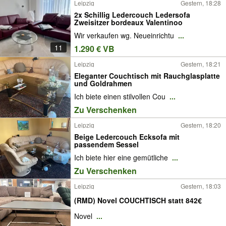
Leipzig
Gestern, 18:28
2x Schillig Ledercouch Ledersofa
Zweisitzer bordeaux Valentinoo
Wir verkaufen wg. Neueinrichtu
...
11
1.290 € VB
Leipzig
Gestern, 18:21
Eleganter Couchtisch mit Rauchglasplatte
und Goldrahmen
Ich biete einen stilvollen Cou
...
Zu Verschenken
Leipzig
Gestern, 18:20
Beige Ledercouch Ecksofa mit
passendem Sessel
Ich biete hier eine gemütliche
...
Zu Verschenken
Leipzig
Gestern, 18:03
(RMD) Novel COUCHTISCH statt 842€
Novel
...