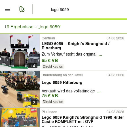
Start
19 Ergebnisse –
„lego 6059“
Centrum
04.08.2026
Merkliste
LEGO 6059 – Knight’s Stronghold /
Ritterburg
Nachrichten
Zum Verkauf steht das original
...
65 € VB
14
Anzeige aufgeben
Direkt kaufen
Brandenburg an der Havel
04.08.2026
Lego 6059 Ritterburg
Verkauft wird das vollständige
...
75 € VB
Direkt kaufen
2
Pfullingen
04.08.2026
Lego 6059 Knight's Stronghold 1990 Ritter
Castle KOMPLETT mit OVP