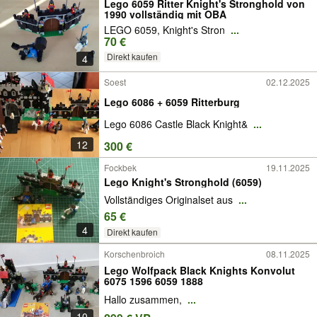
Lego 6059 Ritter Knight's Stronghold von
1990 vollständig mit OBA
LEGO 6059, Knight's Stron
...
70 €
Direkt kaufen
4
Soest
02.12.2025
Lego 6086 + 6059 Ritterburg
Lego 6086 Castle Black Knight&
...
12
300 €
Fockbek
19.11.2025
Lego Knight's Stronghold (6059)
Vollständiges Originalset aus
...
65 €
4
Direkt kaufen
Korschenbroich
08.11.2025
Lego Wolfpack Black Knights Konvolut
6075 1596 6059 1888
Hallo zusammen,
...
10