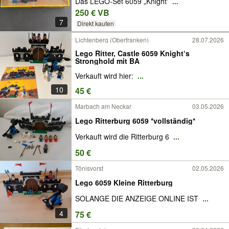
Das LEGO-Set 6059 „Knight'
...
250 € VB
7
Direkt kaufen
Lichtenberg (Oberfranken)
28.07.2026
Lego Ritter, Castle 6059 Knight‘s
Stronghold mit BA
Verkauft wird hier:
...
10
45 €
Marbach am Neckar
03.05.2026
Lego Ritterburg 6059 *vollständig*
Verkauft wird die Ritterburg 6
...
50 €
Tönisvorst
02.05.2026
Lego 6059 Kleine Ritterburg
SOLANGE DIE ANZEIGE ONLINE IST
...
4
75 €