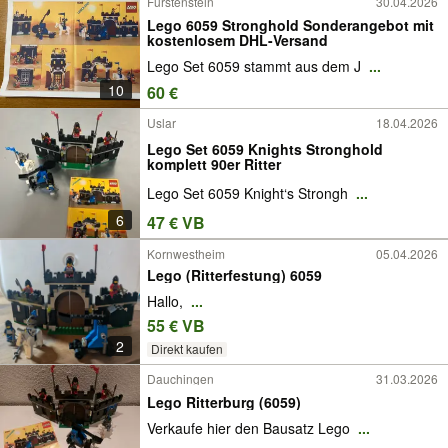
Fürstenstein
30.04.2026
Lego 6059 Stronghold Sonderangebot mit
kostenlosem DHL-Versand
Lego Set 6059 stammt aus dem J
...
10
60 €
Uslar
18.04.2026
Lego Set 6059 Knights Stronghold
komplett 90er Ritter
Lego Set 6059 Knight‘s Strongh
...
6
47 € VB
Kornwestheim
05.04.2026
Lego (Ritterfestung) 6059
Hallo,
...
55 € VB
2
Direkt kaufen
Dauchingen
31.03.2026
Lego Ritterburg (6059)
Verkaufe hier den Bausatz Lego
...