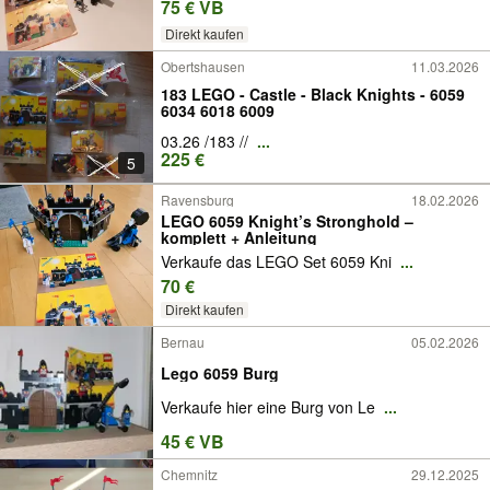
75 € VB
Direkt kaufen
Obertshausen
11.03.2026
183 LEGO - Castle - Black Knights - 6059
6034 6018 6009
03.26 /183 //
...
225 €
5
Ravensburg
18.02.2026
LEGO 6059 Knight’s Stronghold –
komplett + Anleitung
Verkaufe das LEGO Set 6059 Kni
...
70 €
Direkt kaufen
Bernau
05.02.2026
Lego 6059 Burg
Verkaufe hier eine Burg von Le
...
45 € VB
Chemnitz
29.12.2025