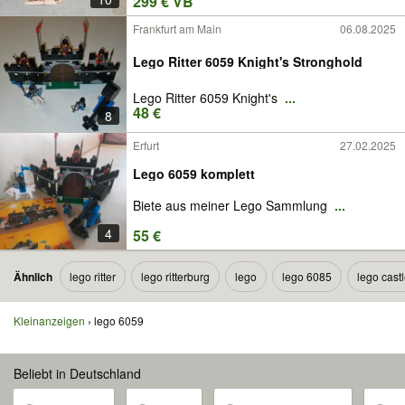
299 € VB
Frankfurt am Main
06.08.2025
Lego Ritter 6059 Knight's Stronghold
Lego Ritter 6059 Knight's
...
48 €
8
Erfurt
27.02.2025
Lego 6059 komplett
Biete aus meiner Lego Sammlung
...
4
55 €
Ähnlich
lego ritter
lego ritterburg
lego
lego 6085
lego cast
Kleinanzeigen
lego 6059
Beliebt in Deutschland