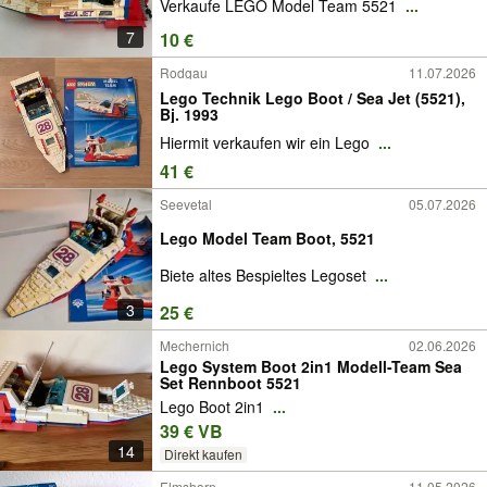
Verkaufe LEGO Model Team 5521
...
7
10 €
Rodgau
11.07.2026
Lego Technik Lego Boot / Sea Jet (5521),
Bj. 1993
Hiermit verkaufen wir ein Lego
...
41 €
Seevetal
05.07.2026
Lego Model Team Boot, 5521
Biete altes Bespieltes Legoset
...
3
25 €
Mechernich
02.06.2026
Lego System Boot 2in1 Modell-Team Sea
Set Rennboot 5521
Lego Boot 2in1
...
39 € VB
14
Direkt kaufen
Elmshorn
11.05.2026