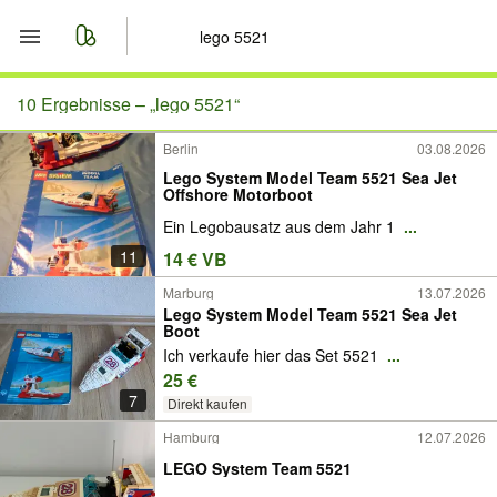
Start
10 Ergebnisse –
„lego 5521“
Berlin
03.08.2026
Merkliste
Lego System Model Team 5521 Sea Jet
Offshore Motorboot
Nachrichten
Ein Legobausatz aus dem Jahr 1
...
11
14 € VB
Anzeige aufgeben
Marburg
13.07.2026
Lego System Model Team 5521 Sea Jet
Boot
Ich verkaufe hier das Set 5521
...
25 €
7
Direkt kaufen
Hamburg
12.07.2026
LEGO System Team 5521