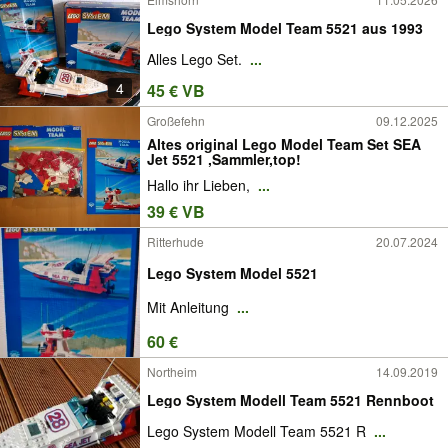
Lego System Model Team 5521 aus 1993
Alles Lego Set.
...
4
45 € VB
Großefehn
09.12.2025
Altes original Lego Model Team Set SEA
Jet 5521 ,Sammler,top!
Hallo ihr Lieben,
...
39 € VB
Ritterhude
20.07.2024
Lego System Model 5521
Mit Anleitung
...
60 €
Northeim
14.09.2019
Lego System Modell Team 5521 Rennboot
Lego System Modell Team 5521 R
...