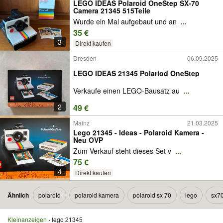
LEGO IDEAS Polaroid OneStep SX-70
Camera 21345 515Teile
Wurde ein Mal aufgebaut und an
...
35 €
3
Direkt kaufen
Dresden
06.09.2025
LEGO IDEAS 21345 Polariod OneStep
Verkaufe einen LEGO-Bausatz au
...
2
49 €
Mainz
21.03.2025
Lego 21345 - Ideas - Polaroid Kamera -
Neu OVP
Zum Verkauf steht dieses Set v
...
75 €
4
Direkt kaufen
Ähnlich
polaroid
polaroid kamera
polaroid sx 70
lego
sx7
Kleinanzeigen
lego 21345