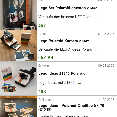
Lego Set Polaroid onestep 21345
Verkaufe das beliebte LEGO Ide
...
40 €
Boos
01.05.2026
Lego Polaroid Kamera 21345
Verkaufe die LEGO Ideas Polaro
...
2
65 € VB
Gifhorn
09.03.2026
Lego ideas 21345 Polaroid
Lego ideas Set 21345,
...
40 €
Philippsreut
11.02.2026
Lego Ideas - Polaroid OneStep SX-70
(21345)
Fantastisches Fotografie-Gesch
...