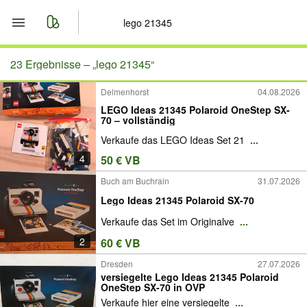
Start
23 Ergebnisse –
„lego 21345“
Delmenhorst
04.08.2026
Merkliste
LEGO Ideas 21345 Polaroid OneStep SX-
70 – vollständig
Nachrichten
Verkaufe das LEGO Ideas Set 21
...
4
50 € VB
Anzeige aufgeben
Buch am Buchrain
31.07.2026
Lego Ideas 21345 Polaroid SX-70
Verkaufe das Set im Originalve
...
2
60 € VB
Dresden
27.07.2026
versiegelte Lego Ideas 21345 Polaroid
OneStep SX-70 in OVP
Verkaufe hier eine versiegelte
...