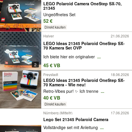
LEGO Polaroid Camera OneStep SX-70,
21345
Ungeöffnetes Set
52 €
Direkt kaufen
Halver
21.06.2026
LEGO Ideas 21345 Polaroid OneStep SX-
70 Kamera Set OVP
Ich biete hier ein originalver
...
2
45 € VB
Freystadt
18.06.2026
LEGO Ideas 21345 Polaroid OneStep SX-
70 Kamera - Wie neu!
Retro-Vibes pur! ✨ Ich trenne
...
40 € VB
Direkt kaufen
Nürnberg (Mittelfr)
17.06.2026
Lego Set 21345 Polaroid Camera
Vollständige set mit Anleitung
...