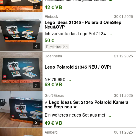
2
42 € VB
Einbeck
30.01.2026
Lego Ideas 21345 - Polaroid OneStep
Neu&OVP
Ich verkaufe das Lego Set 2134
...
50 €
4
Direkt kaufen
Udenheim
21.12.2025
Lego Polaroid 21345 NEU / OVP!
NP 79,99€
...
69 € VB
2
Groß-Gerau
30.11.2025
⭐️ Lego Ideas Set 21345 Polaroid Kamera
one Step neu ⭐️
Ein weiteres neues Set aus mei
...
2
49 € VB
Amberg
06.11.2025