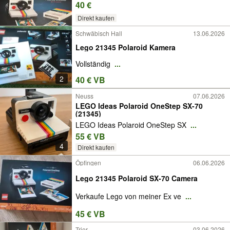
40 €
Direkt kaufen
Schwäbisch Hall
13.06.2026
Lego 21345 Polaroid Kamera
Vollständig
...
2
40 € VB
Neuss
07.06.2026
LEGO Ideas Polaroid OneStep SX-70
(21345)
LEGO Ideas Polaroid OneStep SX
...
55 € VB
4
Direkt kaufen
Öpfingen
06.06.2026
Lego 21345 Polaroid SX-70 Camera
Verkaufe Lego von meiner Ex ve
...
45 € VB
Trier
03.06.2026