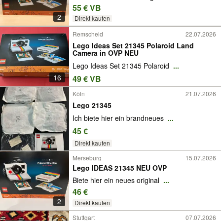
55 € VB
2
Direkt kaufen
Remscheid
22.07.2026
Lego Ideas Set 21345 Polaroid Land
Camera in OVP NEU
Lego Ideas Set 21345 Polaroid
...
16
49 € VB
Köln
21.07.2026
Lego 21345
Ich biete hier ein brandneues
...
45 €
Direkt kaufen
Merseburg
15.07.2026
Lego IDEAS 21345 NEU OVP
Biete hier ein neues original
...
46 €
2
Direkt kaufen
Stuttgart
07.07.2026