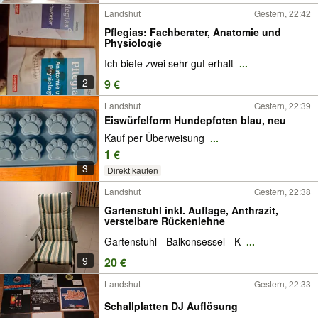
Landshut
Gestern, 22:42
Pflegias: Fachberater, Anatomie und
Physiologie
Ich biete zwei sehr gut erhalt
...
2
9 €
Landshut
Gestern, 22:39
Eiswürfelform Hundepfoten blau, neu
Kauf per Überweisung
...
1 €
3
Direkt kaufen
Landshut
Gestern, 22:38
Gartenstuhl inkl. Auflage, Anthrazit,
verstelbare Rückenlehne
Gartenstuhl - Balkonsessel - K
...
9
20 €
Landshut
Gestern, 22:33
Schallplatten DJ Auflösung