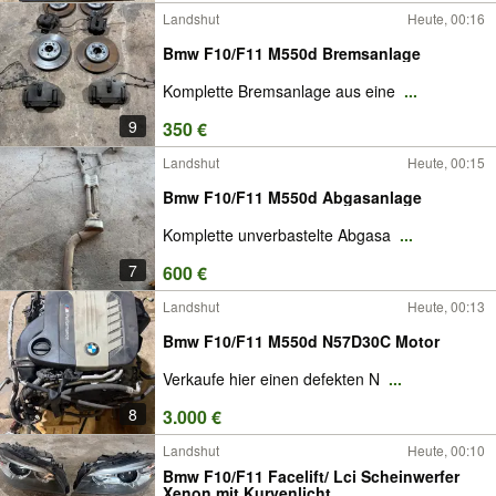
Landshut
Heute, 00:16
Bmw F10/F11 M550d Bremsanlage
Komplette Bremsanlage aus eine
...
9
350 €
Landshut
Heute, 00:15
Bmw F10/F11 M550d Abgasanlage
Komplette unverbastelte Abgasa
...
7
600 €
Landshut
Heute, 00:13
Bmw F10/F11 M550d N57D30C Motor
Verkaufe hier einen defekten N
...
8
3.000 €
Landshut
Heute, 00:10
Bmw F10/F11 Facelift/ Lci Scheinwerfer
Xenon mit Kurvenlicht