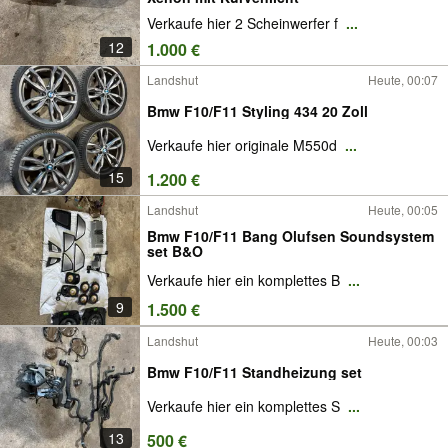
Verkaufe hier 2 Scheinwerfer f
...
12
1.000 €
Landshut
Heute, 00:07
Bmw F10/F11 Styling 434 20 Zoll
Verkaufe hier originale M550d
...
15
1.200 €
Landshut
Heute, 00:05
Bmw F10/F11 Bang Olufsen Soundsystem
set B&O
Verkaufe hier ein komplettes B
...
9
1.500 €
Landshut
Heute, 00:03
Bmw F10/F11 Standheizung set
Verkaufe hier ein komplettes S
...
13
500 €