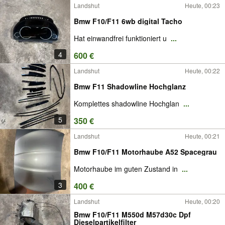
Landshut
Heute, 00:23
Bmw F10/F11 6wb digital Tacho
Hat einwandfrei funktioniert u
...
4
600 €
Landshut
Heute, 00:22
Bmw F11 Shadowline Hochglanz
Komplettes shadowline Hochglan
...
5
350 €
Landshut
Heute, 00:21
Bmw F10/F11 Motorhaube A52 Spacegrau
Motorhaube im guten Zustand in
...
3
400 €
Landshut
Heute, 00:20
Bmw F10/F11 M550d M57d30c Dpf
Dieselpartikelfilter