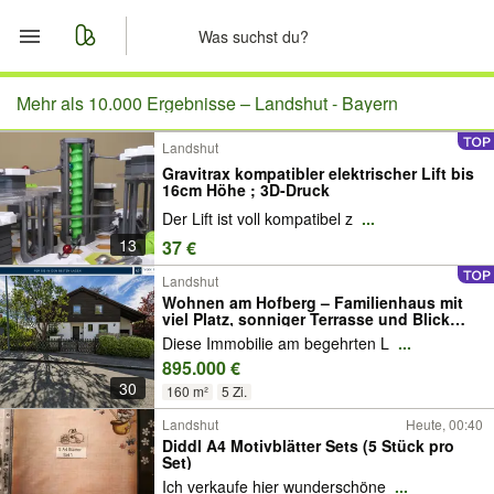
Start
Mehr als 10.000 Ergebnisse –
Landshut - Bayern
Landshut
Merkliste
Gravitrax kompatibler elektrischer Lift bis
16cm Höhe ; 3D-Druck
Nachrichten
Der Lift ist voll kompatibel z
...
13
37 €
Anzeige aufgeben
Landshut
Wohnen am Hofberg – Familienhaus mit
viel Platz, sonniger Terrasse und Blick
Richtung Achdorf
Diese Immobilie am begehrten L
...
895.000 €
30
160 m²
5 Zi.
Landshut
Heute, 00:40
Diddl A4 Motivblätter Sets (5 Stück pro
Set)
Ich verkaufe hier wunderschöne
...