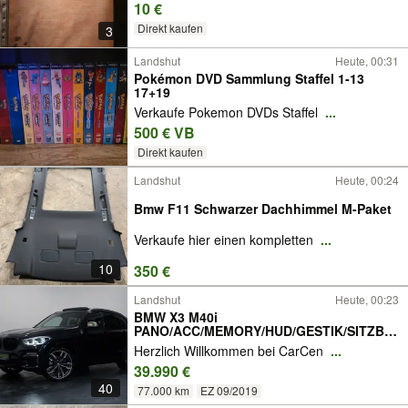
10 €
Direkt kaufen
3
Landshut
Heute, 00:31
Pokémon DVD Sammlung Staffel 1-13
17+19
Verkaufe Pokemon DVDs Staffel
...
500 € VB
Direkt kaufen
Landshut
Heute, 00:24
Bmw F11 Schwarzer Dachhimmel M-Paket
Verkaufe hier einen kompletten
...
10
350 €
Landshut
Heute, 00:23
BMW X3 M40i
PANO/ACC/MEMORY/HUD/GESTIK/SITZBE
LÜFTUNG
Herzlich Willkommen bei CarCen
...
39.990 €
40
77.000 km
EZ 09/2019