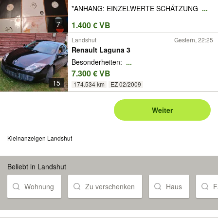
*ANHANG: EINZELWERTE SCHÄTZUNG
...
7
1.400 € VB
Landshut
Gestern, 22:25
Renault Laguna 3
Besonderheiten:
...
7.300 € VB
15
174.534 km
EZ 02/2009
Weiter
Kleinanzeigen Landshut
Beliebt in Landshut
Wohnung
Zu verschenken
Haus
F