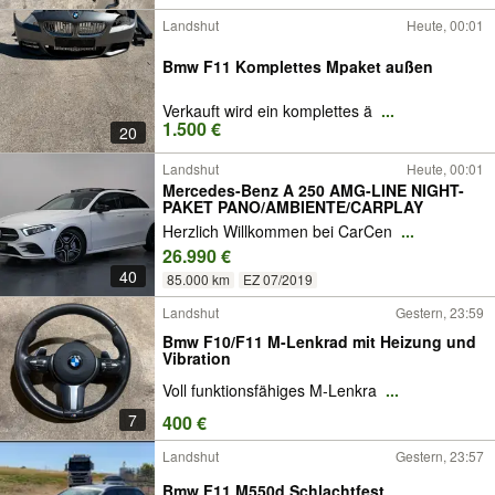
Landshut
Heute, 00:01
Bmw F11 Komplettes Mpaket außen
Verkauft wird ein komplettes ä
...
1.500 €
20
Landshut
Heute, 00:01
Mercedes-Benz A 250 AMG-LINE NIGHT-
PAKET PANO/AMBIENTE/CARPLAY
Herzlich Willkommen bei CarCen
...
26.990 €
40
85.000 km
EZ 07/2019
Landshut
Gestern, 23:59
Bmw F10/F11 M-Lenkrad mit Heizung und
Vibration
Voll funktionsfähiges M-Lenkra
...
7
400 €
Landshut
Gestern, 23:57
Bmw F11 M550d Schlachtfest