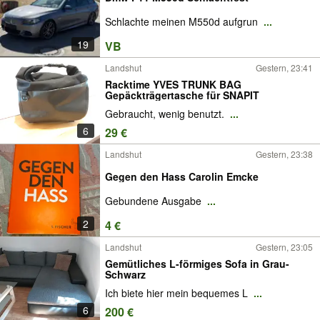
Schlachte meinen M550d aufgrun
...
19
VB
Landshut
Gestern, 23:41
Racktime YVES TRUNK BAG
Gepäckträgertasche für SNAPIT
Gebraucht, wenig benutzt.
...
6
29 €
Landshut
Gestern, 23:38
Gegen den Hass Carolin Emcke
Gebundene Ausgabe
...
2
4 €
Landshut
Gestern, 23:05
Gemütliches L-förmiges Sofa in Grau-
Schwarz
Ich biete hier mein bequemes L
...
6
200 €