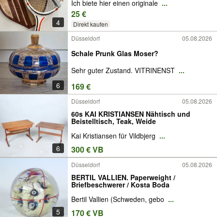
Ich biete hier einen originale
...
25 €
4
Direkt kaufen
Düsseldorf
05.08.2026
Schale Prunk Glas Moser?
Sehr guter Zustand. VITRINENST
...
6
169 €
Düsseldorf
05.08.2026
60s KAI KRISTIANSEN Nähtisch und
Beistelltisch, Teak, Weide
Kai Kristiansen für Vildbjerg
...
6
300 € VB
Düsseldorf
05.08.2026
BERTIL VALLIEN. Paperweight /
Briefbeschwerer / Kosta Boda
Bertil Vallien (Schweden, gebo
...
5
170 € VB