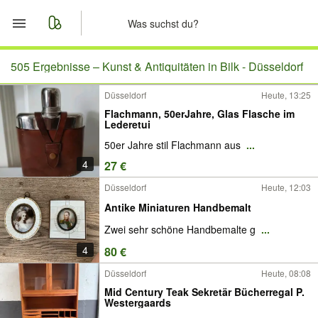
Start
505 Ergebnisse –
Kunst & Antiquitäten in Bilk - Düsseldorf
Düsseldorf
Heute, 13:25
Merkliste
Flachmann, 50erJahre, Glas Flasche im
Lederetui
Nachrichten
50er Jahre stil Flachmann aus
...
4
27 €
Anzeige aufgeben
Düsseldorf
Heute, 12:03
Antike Miniaturen Handbemalt
Zwei sehr schöne Handbemalte g
...
4
80 €
Düsseldorf
Heute, 08:08
Mid Century Teak Sekretär Bücherregal P.
Westergaards