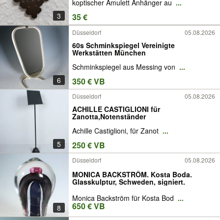
koptischer Amulett Anhänger au
...
3
35 €
Düsseldorf
05.08.2026
60s Schminkspiegel Vereinigte
Werkstätten München
Schminkspiegel aus Messing von
...
6
350 € VB
Düsseldorf
05.08.2026
ACHILLE CASTIGLIONI für
Zanotta,Notenständer
Achille Castiglioni, für Zanot
...
5
250 € VB
Düsseldorf
05.08.2026
MONICA BACKSTRÖM. Kosta Boda.
Glasskulptur, Schweden, signiert.
Monica Backström für Kosta Bod
...
650 € VB
8