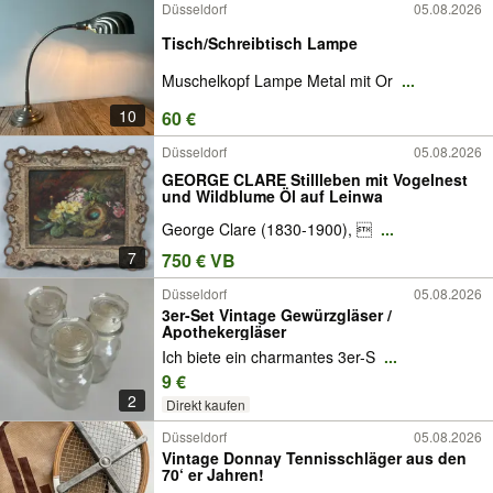
Düsseldorf
05.08.2026
Tisch/Schreibtisch Lampe
Muschelkopf Lampe Metal mit Or
...
10
60 €
Düsseldorf
05.08.2026
GEORGE CLARE Stillleben mit Vogelnest
und Wildblume Öl auf Leinwa
George Clare (1830-1900), 
...
7
750 € VB
Düsseldorf
05.08.2026
3er-Set Vintage Gewürzgläser /
Apothekergläser
Ich biete ein charmantes 3er-S
...
9 €
2
Direkt kaufen
Düsseldorf
05.08.2026
Vintage Donnay Tennisschläger aus den
70‘ er Jahren!