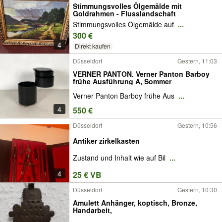
Stimmungsvolles Ölgemälde mit
Goldrahmen - Flusslandschaft
Stimmungsvolles Ölgemälde auf
...
300 €
4
Direkt kaufen
Düsseldorf
Gestern, 11:03
VERNER PANTON. Verner Panton Barboy
frühe Ausführung A, Sommer
Verner Panton Barboy frühe Aus
...
4
550 €
Düsseldorf
Gestern, 10:56
Antiker zirkelkasten
Zustand und Inhalt wie auf Bil
...
4
25 € VB
Düsseldorf
Gestern, 10:30
Amulett Anhänger, koptisch, Bronze,
Handarbeit,