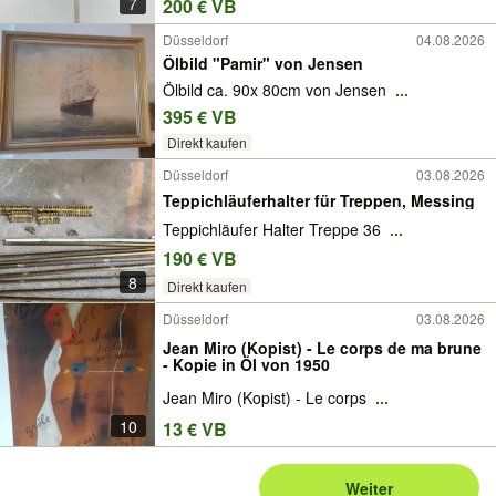
7
200 € VB
Düsseldorf
04.08.2026
Ölbild "Pamir" von Jensen
Ölbild ca. 90x 80cm von Jensen
...
395 € VB
Direkt kaufen
Düsseldorf
03.08.2026
Teppichläuferhalter für Treppen, Messing
Teppichläufer Halter Treppe 36
...
190 € VB
8
Direkt kaufen
Düsseldorf
03.08.2026
Jean Miro (Kopist) - Le corps de ma brune
- Kopie in Öl von 1950
Jean Miro (Kopist) - Le corps
...
10
13 € VB
Weiter