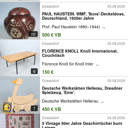
Düsseldorf
05.08.2026
PAUL HAUSTEIN. WMF, 'Ikora'-Deckeldose,
Deutschland, 1920er Jahre
Prof. Paul Haustein 1880–1944)
...
10
500 € VB
Düsseldorf
05.08.2026
FLORENCE KNOLL Knoll International,
Couchtisch
Florence Knoll für Knoll Inter
...
6
150 €
Düsseldorf
05.08.2026
Deutsche Werkstätten Hellerau, Dresdner
Spielzeug, 'Ente'.
Deutsche Werkstätten Hellerau
...
7
450 € VB
Düsseldorf
04.08.2026
5 Vintage 60er Jahre Geschirrtücher bunt
Leinen