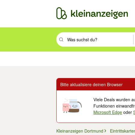
Suchbegriff eingeben. Eingabetaste drüc
Immobilien
Mode & Beauty
Auto, Rad & Boot
Haus & Garten
Jobs
Elek
Bitte aktualisiere deinen Browser
Viele Deals wurden au
Funktionen einwandfre
Microsoft Edge
oder
Kleinanzeigen Dortmund
Eintrittskart