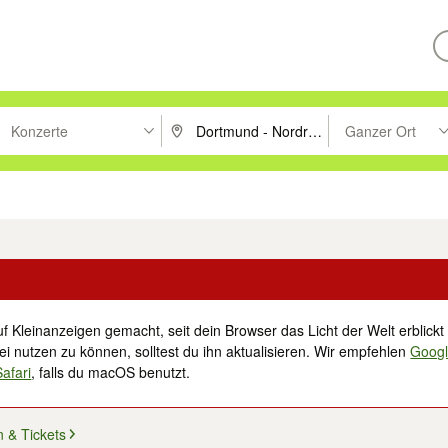
Konzerte
Ganzer Ort
ken um zu suchen, oder Vorschläge mit den Pfeiltasten nach oben/unt
PLZ oder Ort eingeben. Eingabetaste drücke
Suche im Umkreis 
tronik
Familie, Kind & Baby
Haustiere
Freizeit, Hobby & Nachbarschaft
f Kleinanzeigen gemacht, seit dein Browser das Licht der Welt erblickt 
i nutzen zu können, solltest du ihn aktualisieren. Wir empfehlen
Goog
Safari
, falls du macOS benutzt.
en & Tickets