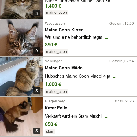
Suche für meinen Maine Coon Ka
...
1.400 €
maine_coon
3
Wadgassen
Gestern, 12:00
Maine Coon Kitten
Wir sind eine behördlich regis
...
890 €
9
maine_coon
Völklingen
Gestern, 07:14
Maine Coon Mädel
Hübsches Maine Coon Mädel 4 ja
...
1.000 €
5
maine_coon
Riegelsberg
07.08.2026
Kater Felix
Verkauft wird ein Siam Mischli
...
650 €
5
siam