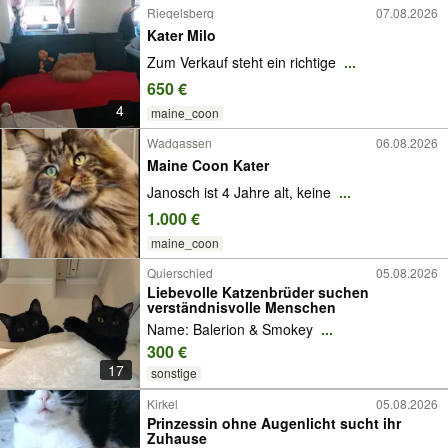
Riegelsberg
07.08.2026
Kater Milo
Zum Verkauf steht ein richtige
...
650 €
4
maine_coon
Wadgassen
06.08.2026
Maine Coon Kater
Janosch ist 4 Jahre alt, keine
...
1.000 €
maine_coon
Quierschied
05.08.2026
Liebevolle Katzenbrüder suchen
verständnisvolle Menschen
Name: Balerion & Smokey
...
300 €
17
sonstige
Kirkel
05.08.2026
Prinzessin ohne Augenlicht sucht ihr
Zuhause