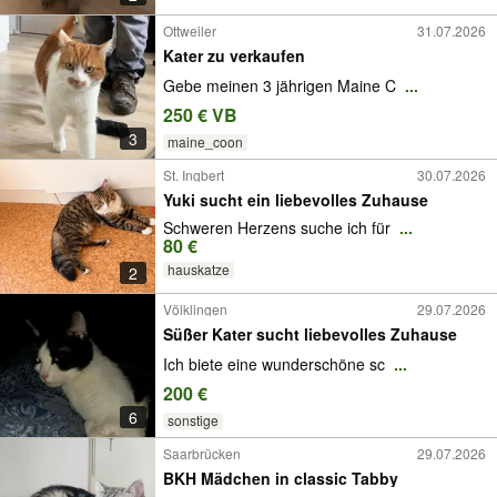
Ottweiler
31.07.2026
Kater zu verkaufen
Gebe meinen 3 jährigen Maine C
...
250 € VB
3
maine_coon
St. Ingbert
30.07.2026
Yuki sucht ein liebevolles Zuhause
Schweren Herzens suche ich für
...
80 €
hauskatze
2
Völklingen
29.07.2026
Süßer Kater sucht liebevolles Zuhause
Ich biete eine wunderschöne sc
...
200 €
6
sonstige
Saarbrücken
29.07.2026
BKH Mädchen in classic Tabby