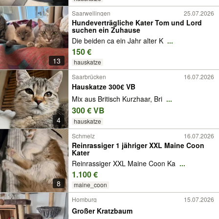
Saarwellingen
25.07.2026
Hundeverträgliche Kater Tom und Lord
suchen ein Zuhause
Die beiden ca ein Jahr alter K
...
150 €
13
hauskatze
Saarbrücken
16.07.2026
Hauskatze 300€ VB
Mix aus Britisch Kurzhaar, Bri
...
300 € VB
4
hauskatze
Schmelz
16.07.2026
Reinrassiger 1 jähriger XXL Maine Coon
Kater
Reinrassiger XXL Maine Coon Ka
...
1.100 €
8
maine_coon
Homburg
15.07.2026
Großer Kratzbaum