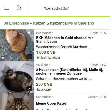
Start
38 Ergebnisse –
Katzen & Katzenbabys in Saarland
Saarbrücken
Heute, 15:58
Merkliste
BKH Mädchen in Gold shaded mit
Stammbaum
Nachrichten
Wunderschöne Britisch Kurzhaar
...
1.000 € VB
3
Anzeige aufgeben
britisch_kurzhaar
Völklingen
Heute, 11:40
2 Hauskatzen (Kater)Simba 10j, Mailo 6j,
suchen ein neues Zuhause
Schweren Herzens suchen wir fü
...
250 € VB
5
hauskatze
Saarbrücken
Gestern, 20:09
Meine Coon Kater