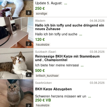
Update 5. August:
...
250 €
8
sonstige
Wadern
04.08.2026
Hallo ich bin toffy und suche dringend ein
neues Zuhause
Hallo ich bin toffy und suche
...
120 €
2
hauskatze
Sulzbach (Saar)
03.08.2026
Reinrassige BKH Katze mit Stammbaum
und , Championtitel
Ich biete hier meine reinrassi
...
500 €
4
britisch_kurzhaar
Saarbrücken
03.08.2026
BKH Katze Abzugeben
Schweren herzens müssen wir un
...
250 € VB
hauskatze
2