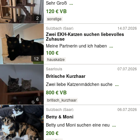
Sehr Groß
...
120 € VB
2
sonstige
Sulzbach (Saar)
14.07.2026
Zwei EKH-Katzen suchen liebevolles
Zuhause
Meine Partnerin und ich haben
...
100 €
12
hauskatze
Saarlouis
07.07.2026
Britische Kurzhaar
Zwei liebe Katzenmädchen suche
...
800 € VB
6
britisch_kurzhaar
Sulzbach (Saar)
06.07.2026
Betty & Moni
Betty und Moni suchen eine neu
...
200 €
5