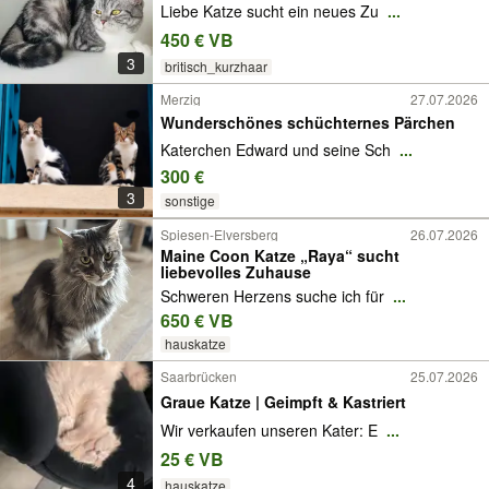
Liebe Katze sucht ein neues Zu
...
450 € VB
3
britisch_kurzhaar
Merzig
27.07.2026
Wunderschönes schüchternes Pärchen
Katerchen Edward und seine Sch
...
300 €
3
sonstige
Spiesen-Elversberg
26.07.2026
Maine Coon Katze „Raya“ sucht
liebevolles Zuhause
Schweren Herzens suche ich für
...
650 € VB
hauskatze
Saarbrücken
25.07.2026
Graue Katze | Geimpft & Kastriert
Wir verkaufen unseren Kater: E
...
25 € VB
4
hauskatze