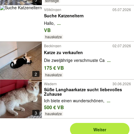
sonstige
Völklingen
05.07.2026
Suche Katzeneltern
Hallo,
...
VB
hauskatze
Beckingen
02.07.2026
Katze zu verkaufen
Die zweijährige verschmuste Ca
...
175 € VB
2
hauskatze
Wadern
30.06.2026
Süße Langhaarkatze sucht liebevolles
Zuhause
Ich biete einen wunderschönen,
...
500 € VB
3
hauskatze
Weiter