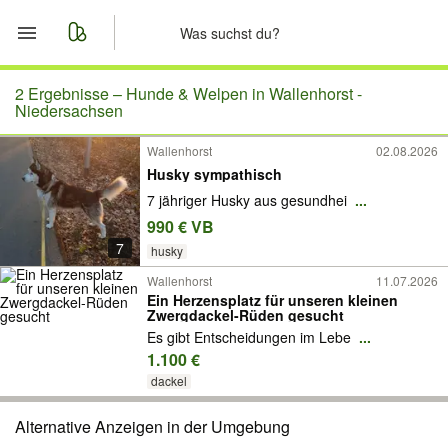
Start
2 Ergebnisse –
Hunde & Welpen in Wallenhorst -
Niedersachsen
Merkliste
Wallenhorst
02.08.2026
Husky sympathisch
Nachrichten
7 jähriger Husky aus gesundhei
...
990 € VB
Anzeige aufgeben
7
husky
Wallenhorst
11.07.2026
Ein Herzensplatz für unseren kleinen
Zwergdackel-Rüden gesucht
Es gibt Entscheidungen im Lebe
...
1.100 €
dackel
Alternative Anzeigen in der Umgebung