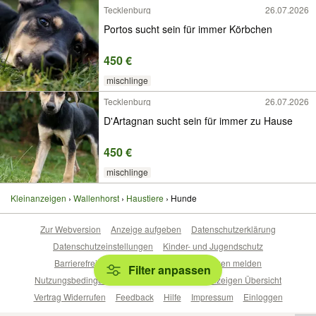
Tecklenburg
26.07.2026
Portos sucht sein für immer Körbchen
450 €
mischlinge
Tecklenburg
26.07.2026
D'Artagnan sucht sein für immer zu Hause
450 €
mischlinge
Kleinanzeigen
Wallenhorst
Haustiere
Hunde
Zur Webversion
Anzeige aufgeben
Datenschutzerklärung
Datenschutzeinstellungen
Kinder- und Jugendschutz
Barrierefreiheitserklärung
Sicherheitslücken melden
Filter anpassen
Nutzungsbedingungen
Beliebte Suchen
Anzeigen Übersicht
Vertrag Widerrufen
Feedback
Hilfe
Impressum
Einloggen