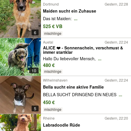
Dortmund
Gestern, 22:28
Maiden sucht ein Zuhause
Das ist Maiden:
...
525 € VB
6
mischlinge
Auetal
Gestern, 22:24
ALICE ❤️ - Sonnenschein, verschmust &
immer startklar
Hallo Du liebevoller Mensch,
...
480 €
10
mischlinge
Wilhelmshaven
Gestern, 22:24
Bella sucht eine aktive Familie
BELLA SUCHT DRINGEND EIN NEUES
...
450 €
5
mischlinge
Rheine
Gestern, 22:20
Labradoodle Rüde