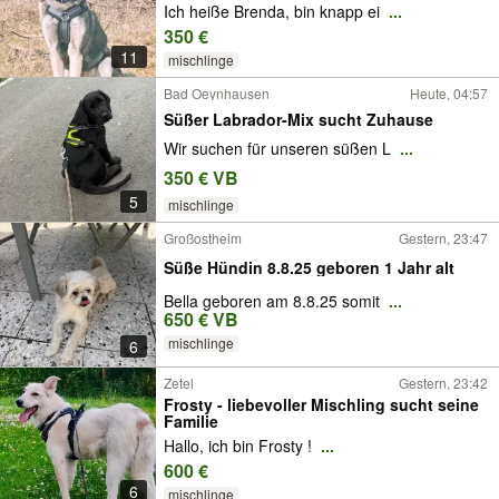
Ich heiße Brenda, bin knapp ei
...
350 €
11
mischlinge
Bad Oeynhausen
Heute, 04:57
Süßer Labrador-Mix sucht Zuhause
Wir suchen für unseren süßen L
...
350 € VB
5
mischlinge
Großostheim
Gestern, 23:47
Süße Hündin 8.8.25 geboren 1 Jahr alt
Bella geboren am 8.8.25 somit
...
650 € VB
mischlinge
6
Zetel
Gestern, 23:42
Frosty - liebevoller Mischling sucht seine
Familie
Hallo, ich bin Frosty !
...
600 €
6
mischlinge