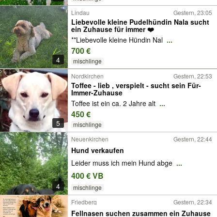
Lindau
Gestern, 23:05
Liebevolle kleine Pudelhündin Nala sucht
ein Zuhause für immer ❤️
**Liebevolle kleine Hündin Nal
...
700 €
4
mischlinge
Nordkirchen
Gestern, 22:53
Toffee - lieb , verspielt - sucht sein Für-
Immer-Zuhause
Toffee ist ein ca. 2 Jahre alt
...
450 €
5
mischlinge
Neuenkirchen
Gestern, 22:44
Hund verkaufen
Leider muss ich mein Hund abge
...
400 € VB
4
mischlinge
Friedberg
Gestern, 22:34
Fellnasen suchen zusammen ein Zuhause