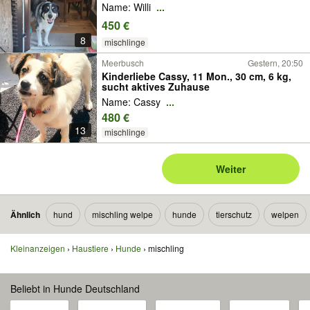
Name: Willi
...
450 €
8
mischlinge
Meerbusch
Gestern, 20:50
Kinderliebe Cassy, 11 Mon., 30 cm, 6 kg,
sucht aktives Zuhause
Name: Cassy
...
480 €
13
mischlinge
Weiter
Ähnlich
hund
mischling welpe
hunde
tierschutz
welpen
Kleinanzeigen
Haustiere
Hunde
mischling
Beliebt in Hunde Deutschland