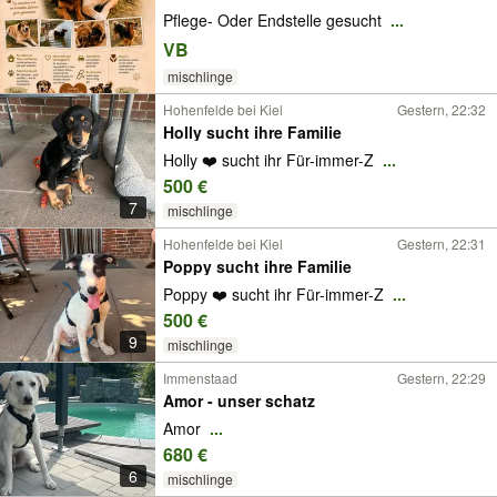
Pflege- Oder Endstelle gesucht
...
VB
mischlinge
Hohenfelde bei Kiel
Gestern, 22:32
Holly sucht ihre Familie
Holly ❤️ sucht ihr Für-immer-Z
...
500 €
7
mischlinge
Hohenfelde bei Kiel
Gestern, 22:31
Poppy sucht ihre Familie
Poppy ❤️ sucht ihr Für-immer-Z
...
500 €
9
mischlinge
Immenstaad
Gestern, 22:29
Amor - unser schatz
Amor
...
680 €
6
mischlinge