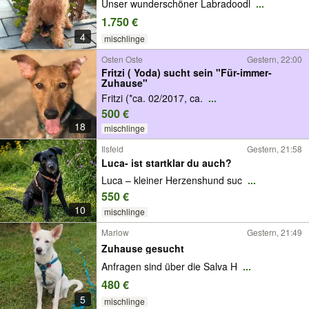
Unser wunderschöner Labradoodl
...
1.750 €
4
mischlinge
Osten Oste
Gestern, 22:00
Fritzi ( Yoda) sucht sein "Für-immer-
Zuhause"
Fritzi (*ca. 02/2017, ca.
...
500 €
18
mischlinge
Ilsfeld
Gestern, 21:58
Luca- ist startklar du auch?
Luca – kleiner Herzenshund suc
...
550 €
10
mischlinge
Marlow
Gestern, 21:49
Zuhause gesucht
Anfragen sind über die Salva H
...
480 €
5
mischlinge