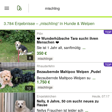
Start
3.784 Ergebnisse –
„mischling“ in Hunde & Welpen
Plön
Merkliste
❤️ Wunderhübsche Tara sucht ihren
Menschen ❤️
Nachrichten
Sie ist 1 Jahr alt, sanftmütig
...
350 €
8
Anzeige aufgeben
mischlinge
Rhauderfehn
Bezaubernde Maltipoo Welpen ,Pudel
Bezaubernde Maltipoo-Welpen su
...
1.750 €
mischlinge
12
Engelskirchen
Heute, 07:17
Nelly, 8 Jahre, 50 cm sucht neues zu
Hause
Nellys Frauchen ist leider sch
...