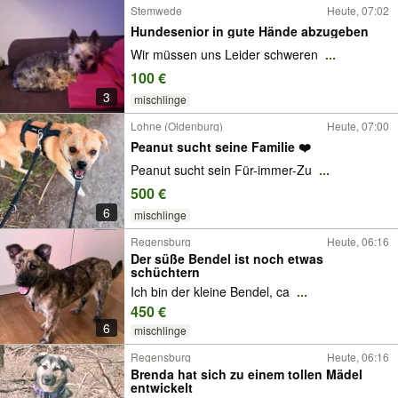
Stemwede
Heute, 07:02
Hundesenior in gute Hände abzugeben
Wir müssen uns Leider schweren
...
100 €
3
mischlinge
Lohne (Oldenburg)
Heute, 07:00
Peanut sucht seine Familie ❤️
Peanut sucht sein Für-immer-Zu
...
500 €
6
mischlinge
Regensburg
Heute, 06:16
Der süße Bendel ist noch etwas
schüchtern
Ich bin der kleine Bendel, ca
...
450 €
6
mischlinge
Regensburg
Heute, 06:16
Brenda hat sich zu einem tollen Mädel
entwickelt