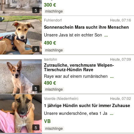
300 €
5
mischlinge
Fuhlendorf
Heute, 07:16
Sonnenschein Mara sucht ihre Menschen
Unsere Java ist ein echter Son
...
490 €
9
mischlinge
Iserlohn
Heute, 07:09
Zutrauliche, verschmuste Welpen-
Tierschutz-Hündin Raye
Raye war auf einem rumänischen
...
490 €
5
mischlinge
Voerde (Niederrhein)
Heute, 07:02
1 jährige Hündin sucht für immer Zuhause
Unsere wunderschöne, etwa 1 Ja
...
VB
5
mischlinge