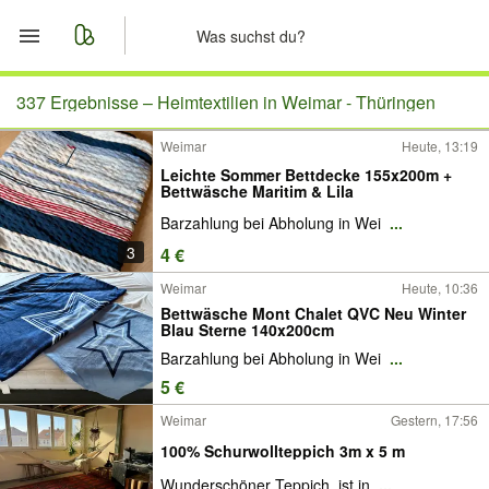
Start
337 Ergebnisse –
Heimtextilien in Weimar - Thüringen
Weimar
Heute, 13:19
Merkliste
Leichte Sommer Bettdecke 155x200m +
Bettwäsche Maritim & Lila
Nachrichten
Barzahlung bei Abholung in Wei
...
3
4 €
Anzeige aufgeben
Weimar
Heute, 10:36
Bettwäsche Mont Chalet QVC Neu Winter
Blau Sterne 140x200cm
Barzahlung bei Abholung in Wei
...
5 €
Weimar
Gestern, 17:56
100% Schurwollteppich 3m x 5 m
Wunderschöner Teppich, ist in
...