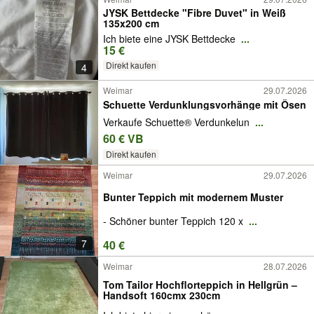
JYSK Bettdecke "Fibre Duvet" in Weiß
135x200 cm
Ich biete eine JYSK Bettdecke
...
15 €
Direkt kaufen
4
Weimar
29.07.2026
Schuette Verdunklungsvorhänge mit Ösen
Verkaufe Schuette® Verdunkelun
...
60 € VB
Direkt kaufen
Weimar
29.07.2026
Bunter Teppich mit modernem Muster
- Schöner bunter Teppich 120 x
...
7
40 €
Weimar
28.07.2026
Tom Tailor Hochflorteppich in Hellgrün –
Handsoft 160cmx 230cm