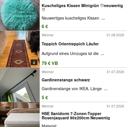
Kuscheliges Kissen Mintgrün ♡neuwertig
♡
Neuwertiges kuscheliges Kissen
...
6 €
Weimar
01.08.2026
Teppich Orientteppich Läufer
Aufgrund eines Umzuges ist die
...
4
79 € VB
Weimar
31.07.2026
Gardinenstange schwarz
Gardinenstange von IKEA, Länge
...
5 €
Weimar
31.07.2026
HSE Sanidorm 7-Zonen-Topper
Rosenjaquard 90x200cm Neuwertig
Material:
...