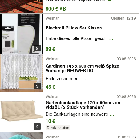
800 € VB
Weimar
Gestern, 12:19
Blackroll Pillow Set Kissen
Habe dieses tolle Kissen gesch
...
9
99 €
Weimar
03.08.2026
Gardinen 145 x 600 cm weiß Spitze
Vorhänge NEUWERTIG
Hallo zusammen,
...
3
45 €
Weimar
02.08.2026
Gartenbankauflage 120 x 50cm von
vidaXL (2 Stück vorhanden)
Die Bankauflagen sind neuwerti
...
10 €
2
Direkt kaufen
Weimar
01.08.2026