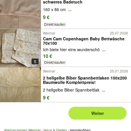
schweres Badetuch
160 x 86 cm
...
9 €
Direkt kaufen
Weimar
25.07.2026
Cam Cam Copenhagen Baby Bettwäsche
70x100
Ich biete hier eine wunderschö
...
10 €
5
Direkt kaufen
Weimar
25.07.2026
2 hellgelbe Biber Spannbettlaken 100x200
Baumwolle Komplettpreis!
2 hellgelbe Biber Spannbettlak
...
9 €
Weiter
Kleinanzeigen Weimar
Haus & Garten
Heimtextilien