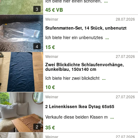
Ich biete hier einen schönen,
...
3
45 € VB
Weimar
28.07.2026
Stufenmatten-Set, 14 Stück, unbenutzt
Ich biete hier ein unbenutztes
...
4
15 €
Weimar
27.07.2026
Zwei Blickdichte Schlaufenvorhänge,
dunkelblau, 150x140 cm
Ich biete hier zwei blickdicht
...
10 €
Weimar
27.07.2026
2 Leinenkissen Ikea Dytag 65x65
Verkaufe diese beiden Kissen m
...
2
35 €
Weimar
27.07.2026