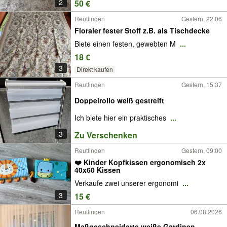
2
50 €
Reutlingen
Gestern, 22:06
Floraler fester Stoff z.B. als Tischdecke
Biete einen festen, gewebten M
...
18 €
3
Direkt kaufen
Reutlingen
Gestern, 15:37
Doppelrollo weiß gestreift
Ich biete hier ein praktisches
...
3
Zu Verschenken
Reutlingen
Gestern, 09:00
❤️ Kinder Kopfkissen ergonomisch 2x
40x60 Kissen
Verkaufe zwei unserer ergonomi
...
3
15 €
Reutlingen
06.08.2026
Maßgeschneiderte weiße Gardinen –