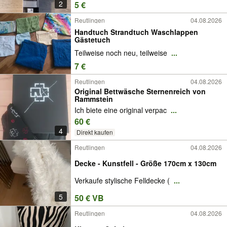
2
5 €
Reutlingen
04.08.2026
Handtuch Strandtuch Waschlappen
Gästetuch
Teilweise noch neu, teilweise
...
7 €
Reutlingen
04.08.2026
Original Bettwäsche Sternenreich von
Rammstein
Ich biete eine original verpac
...
60 €
4
Direkt kaufen
Reutlingen
04.08.2026
Decke - Kunstfell - Größe 170cm x 130cm
Verkaufe stylische Felldecke (
...
5
50 € VB
Reutlingen
04.08.2026