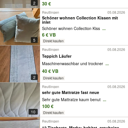
2
30 €
Reutlingen
05.08.2026
Schöner wohnen Collection Kissen mit
inlet
Schöner wohnen Collection Kiss
...
6 € VB
5
Direkt kaufen
Reutlingen
05.08.2026
Teppich Läufer
Maschinenwaschbar und trockner
...
40 € VB
2
Direkt kaufen
Reutlingen
05.08.2026
sehr gute Mattratze fast neue
Sehr gute Mattratze kaum benut
...
100 €
10
Direkt kaufen
Reutlingen
05.08.2026
12 Tischsets, Marke: habitat, graubeige,