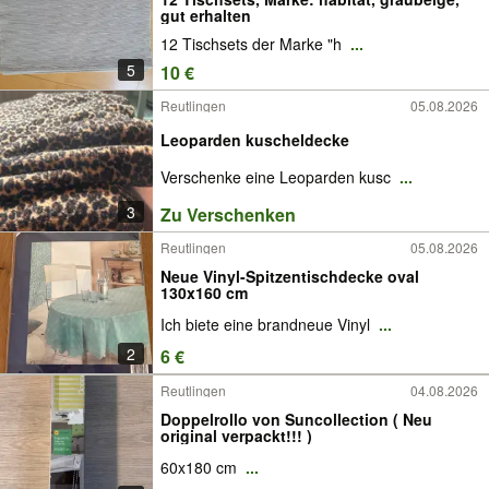
gut erhalten
12 Tischsets der Marke "h
...
5
10 €
Reutlingen
05.08.2026
Leoparden kuscheldecke
Verschenke eine Leoparden kusc
...
3
Zu Verschenken
Reutlingen
05.08.2026
Neue Vinyl-Spitzentischdecke oval
130x160 cm
Ich biete eine brandneue Vinyl
...
2
6 €
Reutlingen
04.08.2026
Doppelrollo von Suncollection ( Neu
original verpackt!!! )
60x180 cm
...