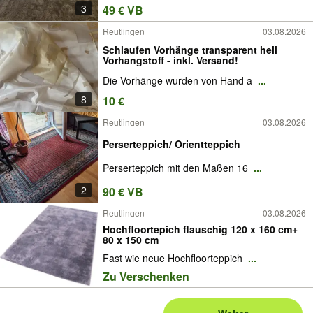
3
49 € VB
Reutlingen
03.08.2026
Schlaufen Vorhänge transparent hell
Vorhangstoff - inkl. Versand!
Die Vorhänge wurden von Hand a
...
8
10 €
Reutlingen
03.08.2026
Perserteppich/ Orientteppich
Perserteppich mit den Maßen 16
...
2
90 € VB
Reutlingen
03.08.2026
Hochfloortepich flauschig 120 x 160 cm+
80 x 150 cm
Fast wie neue Hochfloorteppich
...
Zu Verschenken