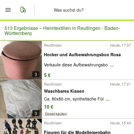
Start
513 Ergebnisse –
Heimtextilien in Reutlingen - Baden-
Württemberg
Merkliste
Reutlingen
Heute, 17:37
Hocker und Aufbewahrungsbox Rosa
Nachrichten
Verkaufe diese Aufbewahrungsbo
...
Anzeige aufgeben
3
5 €
Reutlingen
Heute, 17:21
Waschbares Kissen
Ca. 80x80 cm, synthetische Fül
...
10 €
3
Direkt kaufen
Reutlingen
Heute, 15:44
Figuren für die Modelleisenbahn