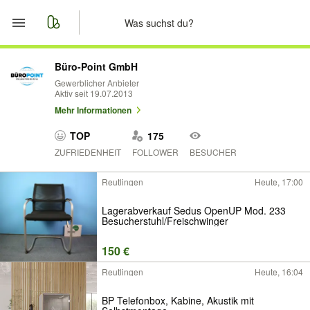
Start
Büro-Point GmbH
Gewerblicher Anbieter
Aktiv seit 19.07.2013
Merkliste
Mehr Informationen
Nachrichten
TOP
175
ZUFRIEDENHEIT
FOLLOWER
BESUCHER
Anzeige aufgeben
Reutlingen
Heute, 17:00
Lagerabverkauf Sedus OpenUP Mod. 233
Besucherstuhl/Freischwinger
150 €
Reutlingen
Heute, 16:04
BP Telefonbox, Kabine, Akustik mit