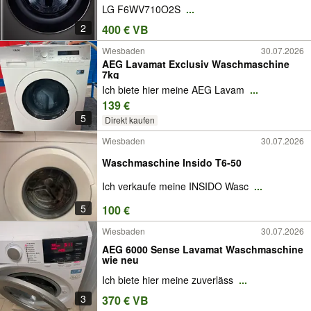
LG F6WV710O2S
...
2
400 € VB
Wiesbaden
30.07.2026
AEG Lavamat Exclusiv Waschmaschine
7kg
Ich biete hier meine AEG Lavam
...
139 €
5
Direkt kaufen
Wiesbaden
30.07.2026
Waschmaschine Insido T6-50
Ich verkaufe meine INSIDO Wasc
...
5
100 €
Wiesbaden
30.07.2026
AEG 6000 Sense Lavamat Waschmaschine
wie neu
Ich biete hier meine zuverläss
...
3
370 € VB