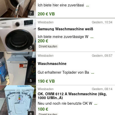
Ich biete hier eine zuverlässi
...
7
200 € VB
Wiesbaden
Gestern, 10:34
Samsung Waschmaschine weiß
Ich biete meine zuverlässige W
...
200 €
Direkt kaufen
3
Wiesbaden
Gestern, 09:57
Waschmaschine
Gut erhaltener Toplader von Ba
...
5
190 € VB
Wiesbaden
Gestern, 08:14
OK. OWM 6112 A Waschmaschine (6kg,
1000 U/Min.,A)
Neu und noch nie benutzte OK W
...
100 €
8
Direkt kaufen