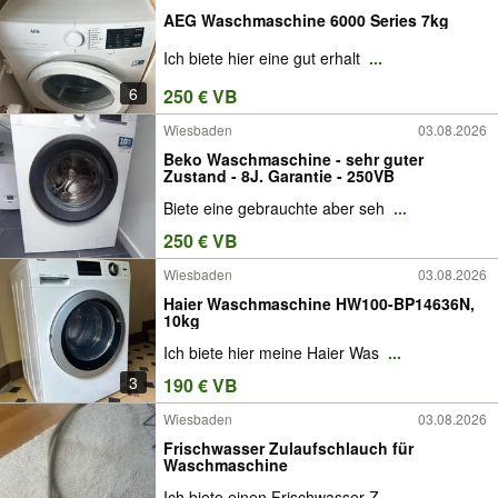
AEG Waschmaschine 6000 Series 7kg
Ich biete hier eine gut erhalt
...
6
250 € VB
Wiesbaden
03.08.2026
Beko Waschmaschine - sehr guter
Zustand - 8J. Garantie - 250VB
Biete eine gebrauchte aber seh
...
250 € VB
Wiesbaden
03.08.2026
Haier Waschmaschine HW100-BP14636N,
10kg
Ich biete hier meine Haier Was
...
3
190 € VB
Wiesbaden
03.08.2026
Frischwasser Zulaufschlauch für
Waschmaschine
Ich biete einen Frischwasser Z
...