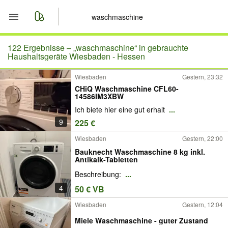
Start
122 Ergebnisse –
„waschmaschine“ in gebrauchte
Haushaltsgeräte Wiesbaden - Hessen
Merkliste
Wiesbaden
Gestern, 23:32
CHiQ Waschmaschine CFL60-
Nachrichten
14586IM3XBW
Ich biete hier eine gut erhalt
...
Anzeige aufgeben
9
225 €
Wiesbaden
Gestern, 22:00
Bauknecht Waschmaschine 8 kg inkl.
Antikalk-Tabletten
Beschreibung:
...
4
50 € VB
Wiesbaden
Gestern, 12:04
Miele Waschmaschine - guter Zustand