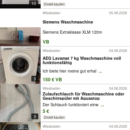
10
Direkt kaufen
Wiesbaden
05.08.2026
Siemens Waschmaschine
Siemens Extraklasse XLM 120m
VB
Wiesbaden
04.08.2026
AEG Lavamat 7 kg Waschmaschine voll
funktionsfähig
Ich biete hier meine gut erhal
...
3
150 € VB
Wiesbaden
04.08.2026
Zulaufschlauch für Waschmaschine oder
Geschirrspüler mit Aquastop
Der Schlauch funktioniert einw
...
5 €
3
Direkt kaufen
Wiesbaden
04.08.2026