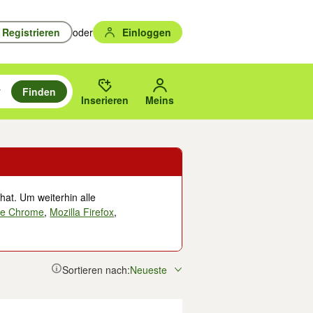
Registrieren
oder
Einloggen
Finden
en durchsuchen und mit Eingabetaste auswählen.
n um zu suchen, oder Vorschläge mit den Pfeiltasten nach oben/unten
des gewählten Orts oder PLZ.
Inserieren
Meins
hat. Um weiterhin alle
le Chrome
,
Mozilla Firefox
,
Sortieren nach:
Neueste