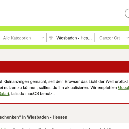
Alle Kategorien
Ganzer Ort
ken um zu suchen, oder Vorschläge mit den Pfeiltasten nach oben/unt
PLZ oder Ort eingeben. Eingabetaste drücke
Suche im Umkreis 
f Kleinanzeigen gemacht, seit dein Browser das Licht der Welt erblickt 
i nutzen zu können, solltest du ihn aktualisieren. Wir empfehlen
Goog
Safari
, falls du macOS benutzt.
erschenken“ in Wiesbaden - Hessen