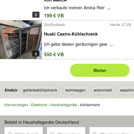
Ich verkaufe meinen Amica Retr
...
9
199 € VB
Großholbach
Heute, 07:29
Huski Castro-Kühlschrank
Ich gebe diesen geräumigen gew
...
6
550 € VB
Weiter
Ähnlich
getränkekühlschrank
wohnwagen
wohnmobil
waschm
Kleinanzeigen
Elektronik
Haushaltsgeräte
kühlschrank
Beliebt in Haushaltsgeräte Deutschland