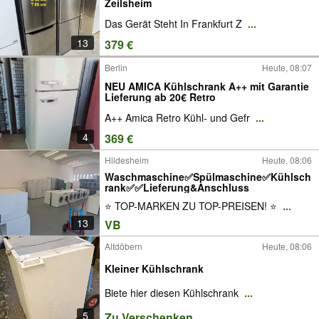
Zeilsheim
Das Gerät Steht In Frankfurt Z
...
13
379 €
Berlin
Heute, 08:07
NEU AMICA Kühlschrank A++ mit Garantie
Lieferung ab 20€ Retro
A++ Amica Retro Kühl- und Gefr
...
4
369 €
Hildesheim
Heute, 08:06
Waschmaschine✅Spülmaschine✅Kühlsch
rank✅✅Lieferung&Anschluss
⭐ TOP-MARKEN ZU TOP-PREISEN! ⭐
...
13
VB
Altdöbern
Heute, 08:06
Kleiner Kühlschrank
Biete hier diesen Kühlschrank
...
5
Zu Verschenken