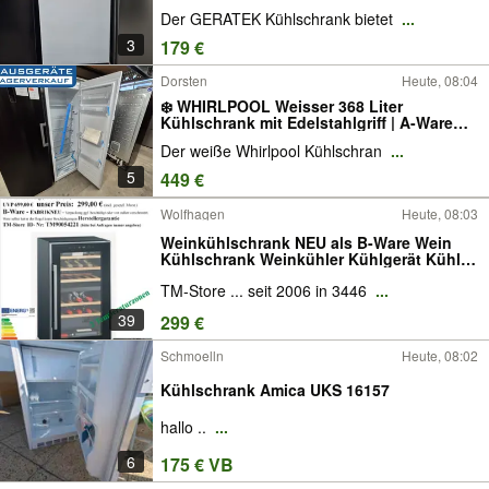
Monate Gewährleistung
Der GERATEK Kühlschrank bietet
...
3
179 €
Dorsten
Heute, 08:04
❄️ WHIRLPOOL Weisser 368 Liter
Kühlschrank mit Edelstahlgriff | A-Ware
mit 24 Monate Gewährleistung
Der weiße Whirlpool Kühlschran
...
5
449 €
Wolfhagen
Heute, 08:03
Weinkühlschrank NEU als B-Ware Wein
Kühlschrank Weinkühler Kühlgerät Kühler
Standgerät Vollraum Getränkekühler
TM-Store ... seit 2006 in 3446
...
Getränke Glastürkühlschrank TM-Store
Wolfhagen TM90054221 -7-
39
299 €
Schmoelln
Heute, 08:02
Kühlschrank Amica UKS 16157
hallo ..
...
6
175 € VB