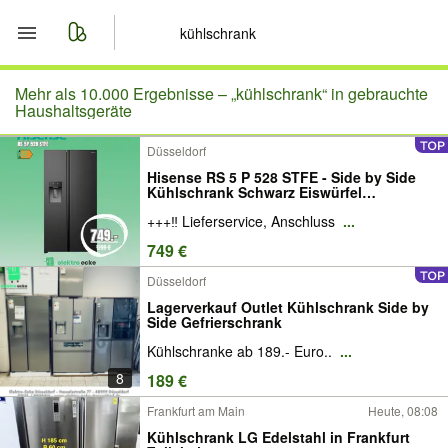
Start
Mehr als 10.000 Ergebnisse –
„kühlschrank“ in gebrauchte
Haushaltsgeräte
Merkliste
Düsseldorf
Hisense RS 5 P 528 STFE - Side by Side
Nachrichten
Kühlschrank Schwarz Eiswürfel
Wassertank NoFrost A-Ware
+++‼️ Lieferservice, Anschluss
...
Anzeige aufgeben
749 €
Düsseldorf
Lagerverkauf Outlet Kühlschrank Side by
Side Gefrierschrank
Kühlschranke ab 189.- Euro..
...
8
189 €
Frankfurt am Main
Heute, 08:08
Kühlschrank LG Edelstahl in Frankfurt