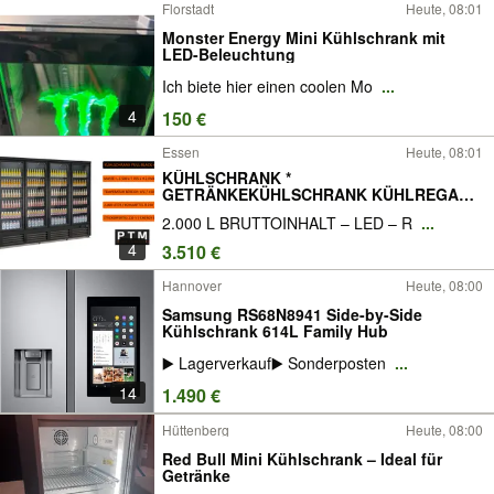
Florstadt
Heute, 08:01
Monster Energy Mini Kühlschrank mit
LED-Beleuchtung
Ich biete hier einen coolen Mo
...
4
150 €
Essen
Heute, 08:01
KÜHLSCHRANK *
GETRÄNKEKÜHLSCHRANK KÜHLREGAL *
KIOSK * SUPERMARKT
2.000 L BRUTTOINHALT – LED – R
...
4
3.510 €
Hannover
Heute, 08:00
Samsung RS68N8941 Side-by-Side
Kühlschrank 614L Family Hub
▶️ Lagerverkauf▶️ Sonderposten
...
14
1.490 €
Hüttenberg
Heute, 08:00
Red Bull Mini Kühlschrank – Ideal für
Getränke