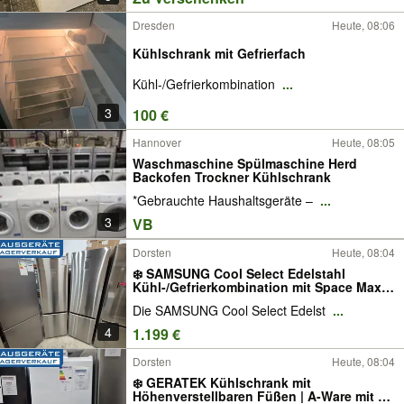
Dresden
Heute, 08:06
Kühlschrank mit Gefrierfach
Kühl-/Gefrierkombination
...
3
100 €
Hannover
Heute, 08:05
Waschmaschine Spülmaschine Herd
Backofen Trockner Kühlschrank
*Gebrauchte Haushaltsgeräte –
...
3
VB
Dorsten
Heute, 08:04
❄️ SAMSUNG Cool Select Edelstahl
Kühl-/Gefrierkombination mit Space Maxx
/ Kühlschrank | A-Ware mit 24 Monate
Die SAMSUNG Cool Select Edelst
...
Gewährleistung
4
1.199 €
Dorsten
Heute, 08:04
❄️ GERATEK Kühlschrank mit
Höhenverstellbaren Füßen | A-Ware mit 24