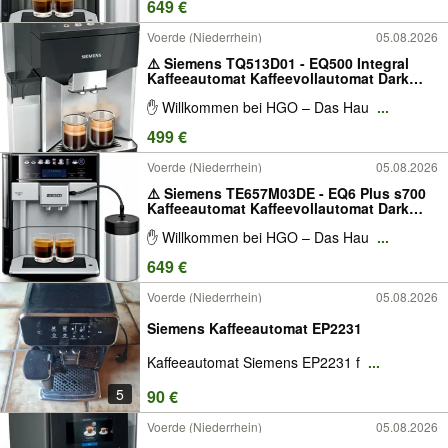
649 €
Voerde (Niederrhein)
05.08.2026
⚠️ Siemens TQ513D01 - EQ500 Integral
Kaffeeautomat Kaffeevollautomat Dark
Inox Grau Edelstahl Kaffeemaschine
✋ Willkommen bei HGO – Das Hau
...
499 €
Voerde (Niederrhein)
05.08.2026
⚠️ Siemens TE657M03DE - EQ6 Plus s700
Kaffeeautomat Kaffeevollautomat Dark
Inox Grau Edelstahl Silber Kaffeemaschine
✋ Willkommen bei HGO – Das Hau
...
649 €
Voerde (Niederrhein)
05.08.2026
Siemens Kaffeeautomat EP2231
Kaffeeautomat Siemens EP2231 f
...
5
90 €
Voerde (Niederrhein)
05.08.2026