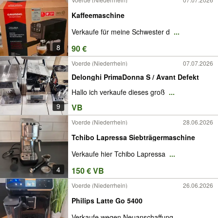
Kaffeemaschine
Verkaufe für meine Schwester d
...
8
90 €
Voerde (Niederrhein)
07.07.2026
Delonghi PrimaDonna S / Avant Defekt
Hallo ich verkaufe dieses groß
...
9
VB
Voerde (Niederrhein)
28.06.2026
Tchibo Lapressa Siebträgermaschine
Verkaufe hier Tchibo Lapressa
...
4
150 € VB
Voerde (Niederrhein)
26.06.2026
Philips Latte Go 5400
Verkaufe wegen Neuanschaffung
...