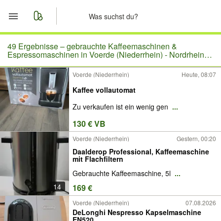
Start
49 Ergebnisse –
gebrauchte Kaffeemaschinen &
Espressomaschinen in Voerde (Niederrhein) - Nordrhein-
Westfalen
Merkliste
Voerde (Niederrhein)
Heute, 08:07
Kaffee vollautomat
Nachrichten
Zu verkaufen ist ein wenig gen
...
Anzeige aufgeben
130 € VB
Voerde (Niederrhein)
Gestern, 00:20
Daalderop Professional, Kaffeemaschine
mit Flachfiltern
Gebrauchte Kaffeemaschine, 5l
...
14
169 €
Voerde (Niederrhein)
07.08.2026
DeLonghi Nespresso Kapselmaschine
EN520