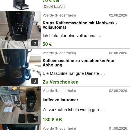
70 € VB
Direkt kaufen
Voerde (Niederrhein)
02.08.2026
Krups Kaffeemaschine mit Mahlwerk -
Vollautomat
Ich biete hier eine vollautoma
...
2
50 €
Voerde (Niederrhein)
02.08.2026
Kaffeemaschine zu verschenken/nur
Abholung
Die Maschine hat gute Dienste
...
3
Zu Verschenken
Voerde (Niederrhein)
02.08.2026
kaffeevollautomat
Zu verkaufen ist ein wenig gen
...
4
130 € VB
Voerde (Niederrhein)
01.08.2026