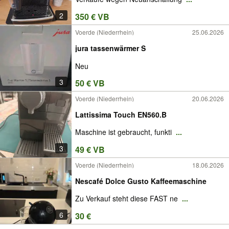
2
350 € VB
Voerde (Niederrhein)
25.06.2026
jura tassenwärmer S
Neu
3
50 € VB
Voerde (Niederrhein)
20.06.2026
Lattissima Touch EN560.B
Maschine ist gebraucht, funkti
...
3
49 € VB
Voerde (Niederrhein)
18.06.2026
Nescafé Dolce Gusto Kaffeemaschine
Zu Verkauf steht diese FAST ne
...
6
30 €