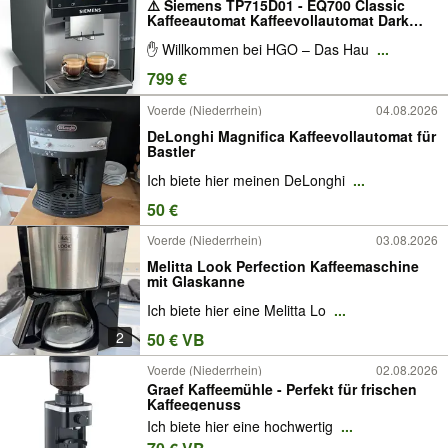
⚠️ Siemens TP715D01 - EQ700 Classic
Kaffeeautomat Kaffeevollautomat Dark
Inox Grau Edelstahl Kaffeemaschine
✋ Willkommen bei HGO – Das Hau
...
799 €
Voerde (Niederrhein)
04.08.2026
DeLonghi Magnifica Kaffeevollautomat für
Bastler
Ich biete hier meinen DeLonghi
...
50 €
Voerde (Niederrhein)
03.08.2026
Melitta Look Perfection Kaffeemaschine
mit Glaskanne
Ich biete hier eine Melitta Lo
...
2
50 € VB
Voerde (Niederrhein)
02.08.2026
Graef Kaffeemühle - Perfekt für frischen
Kaffeegenuss
Ich biete hier eine hochwertig
...