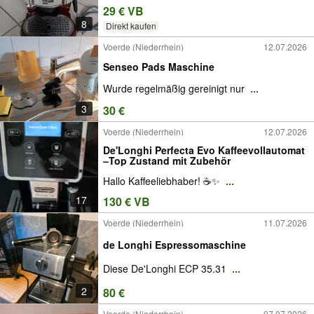
29 € VB
8
Direkt kaufen
Voerde (Niederrhein)
12.07.2026
Senseo Pads Maschine
Wurde regelmäßig gereinigt nur
...
3
30 €
Voerde (Niederrhein)
12.07.2026
De'Longhi Perfecta Evo Kaffeevollautomat
–Top Zustand mit Zubehör
​Hallo Kaffeeliebhaber! ☕✨
...
17
130 € VB
Voerde (Niederrhein)
11.07.2026
de Longhi Espressomaschine
Diese De'Longhi ECP 35.31
...
2
80 €
Voerde (Niederrhein)
07.07.2026