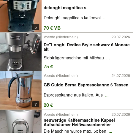
delonghi magnifica s
Delonghi magnifica s kaffeevol
...
5
70 € VB
Voerde (Niederrhein)
29.07.2026
De"Longhi Dedica Style schwarz 6 Monate
alt
Siebträgermaschine mit Milchau
...
75 €
Voerde (Niederrhein)
24.07.2026
GB Guido Berna Espressokanne 6 Tassen
Espressokanne aus Italien. Aus
...
7
20 €
Voerde (Niederrhein)
20.07.2026
neuwertige Kaffeemaschine Kapsel
Aufschäumer Heißwasserbereiter
Die Maschine wurde max. 5x ben
...