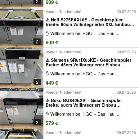
2
609 €
Voerde (Niederrhein)
30.07.2026
⚠️ Neff S275EAX16E - Geschirrspüler
Breite: 60cm Vollintegrierter XXL Einbau
mit Vario Scharnier Energieklasse: A
✋ Willkommen bei HGO – Das Hau
...
Besteckkorb W-LAN fähig (WiFi)
Vollintegriert Spülmaschine
2
609 €
Voerde (Niederrhein)
09.07.2026
⚠️ Siemens SR61IX05KE - Geschirrspüler
Breite: 45cm Vollintegrierter Einbau
Energieklasse: F Besteckkorb W-LAN
✋ Willkommen bei HGO – Das Hau
...
fähig (WiFi) App Home Connect -
Spülmaschine Vollintegriert
2
449 €
Voerde (Niederrhein)
09.07.2026
⚠️ Beko BG840EXVI - Geschirrspüler
Breite: 60cm Vollintegriert Einbau
Energieklasse: A Besteckschublade
✋ Willkommen bei HGO – Das Hau
...
Spülmaschine Vollintegriert - Inverter
Motor (10 Jahre Motorgarantie)
3
579 €
Voerde (Niederrhein)
09.07.2026