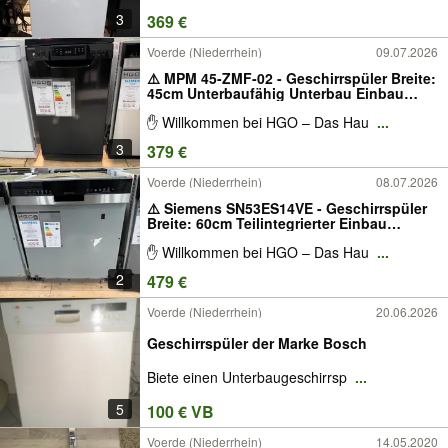
3
369 €
Voerde (Niederrhein)
09.07.2026
⚠️ MPM 45-ZMF-02 - Geschirrspüler Breite:
45cm Unterbaufähig Unterbau Einbau
Energieklasse: D Besteckschublade
✋ Willkommen bei HGO – Das Hau
...
Spülmaschine Schwarz
3
379 €
Voerde (Niederrhein)
08.07.2026
⚠️ Siemens SN53ES14VE - Geschirrspüler
Breite: 60cm Teilintegrierter Einbau
Energieklasse: C Besteckschublade W-
✋ Willkommen bei HGO – Das Hau
...
LAN fähig (WiFi) App Home Connect
2
479 €
Voerde (Niederrhein)
20.06.2026
Geschirrspüler der Marke Bosch
Biete einen Unterbaugeschirrsp
...
5
100 € VB
Voerde (Niederrhein)
14.05.2020