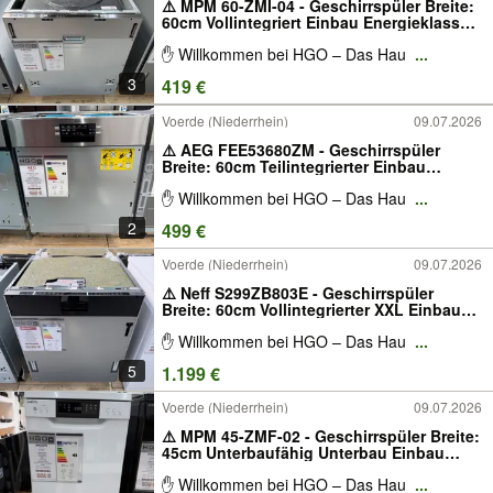
⚠️ MPM 60-ZMI-04 - Geschirrspüler Breite:
60cm Vollintegriert Einbau Energieklasse:
E Besteckschublade Spülmaschine
✋ Willkommen bei HGO – Das Hau
...
Vollintegriert
3
419 €
Voerde (Niederrhein)
09.07.2026
⚠️ AEG FEE53680ZM - Geschirrspüler
Breite: 60cm Teilintegrierter Einbau
Energieklasse: D Besteckkorb
✋ Willkommen bei HGO – Das Hau
...
Spülmaschine Teilintegriert
2
499 €
Voerde (Niederrhein)
09.07.2026
⚠️ Neff S299ZB803E - Geschirrspüler
Breite: 60cm Vollintegrierter XXL Einbau
mit Vario Scharnier Energieklasse: B
✋ Willkommen bei HGO – Das Hau
...
Besteckschublade W-LAN fähig (WiFi)
Vollintegriert Zeolith Trocknung
5
1.199 €
Spülmaschine
Voerde (Niederrhein)
09.07.2026
⚠️ MPM 45-ZMF-02 - Geschirrspüler Breite:
45cm Unterbaufähig Unterbau Einbau
Energieklasse: D Besteckschublade
✋ Willkommen bei HGO – Das Hau
...
Spülmaschine Weiß