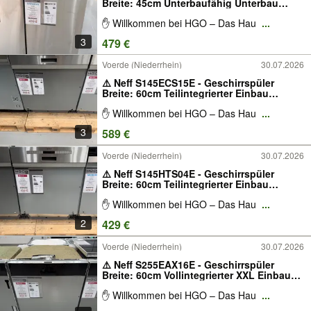
Breite: 45cm Unterbaufähig Unterbau
Einbau Energieklasse: B
✋ Willkommen bei HGO – Das Hau
...
Besteckschublade Spülmaschine
Edelstahl Grau Silber
3
479 €
Voerde (Niederrhein)
30.07.2026
⚠️ Neff S145ECS15E - Geschirrspüler
Breite: 60cm Teilintegrierter Einbau
Energieklasse: A Besteckschublade W-
✋ Willkommen bei HGO – Das Hau
...
LAN fähig (WiFi) App Home Connect
3
589 €
Voerde (Niederrhein)
30.07.2026
⚠️ Neff S145HTS04E - Geschirrspüler
Breite: 60cm Teilintegrierter Einbau
Energieklasse: D Besteckkorb W-LAN
✋ Willkommen bei HGO – Das Hau
...
fähig (WiFi) App Home Connect
2
429 €
Voerde (Niederrhein)
30.07.2026
⚠️ Neff S255EAX16E - Geschirrspüler
Breite: 60cm Vollintegrierter XXL Einbau
Energieklasse: A Besteckkorb W-LAN
✋ Willkommen bei HGO – Das Hau
...
fähig (WiFi) Vollintegriert Spülmaschine