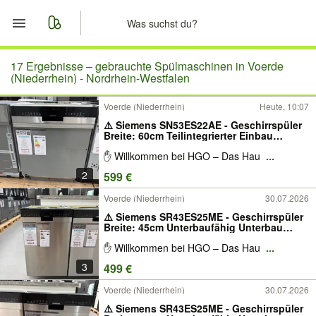
Start
17 Ergebnisse –
gebrauchte Spülmaschinen in Voerde
(Niederrhein) - Nordrhein-Westfalen
Merkliste
Voerde (Niederrhein)
Heute, 10:07
⚠️ Siemens SN53ES22AE - Geschirrspüler
Nachrichten
Breite: 60cm Teilintegrierter Einbau
Energieklasse: A Besteckkorb W-LAN
✋ Willkommen bei HGO – Das Hau
...
fähig (WiFi) App Home Connect
Anzeige aufgeben
2
599 €
Voerde (Niederrhein)
30.07.2026
⚠️ Siemens SR43ES25ME - Geschirrspüler
Breite: 45cm Unterbaufähig Unterbau
Einbau Energieklasse: B
✋ Willkommen bei HGO – Das Hau
...
Besteckschublade Spülmaschine
Edelstahl Grau Silber
3
499 €
Voerde (Niederrhein)
30.07.2026
⚠️ Siemens SR43ES25ME - Geschirrspüler