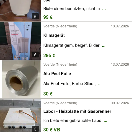
Biete einen benutzten, nicht m
...
6
99 €
Voerde (Niederrhein)
13.07.2026
Klimagerät
Klimagerät gem. beigef. Bilder
...
6
295 €
Voerde (Niederrhein)
13.07.2026
Alu Peel Folie
Alu-Peel-Folie, Farbe Silber,
...
30 €
Voerde (Niederrhein)
09.07.2026
Labor - Heizplatte mit Gasbrenner
Ich biete eine gebrauchte Labo
...
3
30 € VB