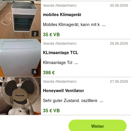
Voerde (Niederrhein)
30.06.2026
mobiles Klimagerät
Mobiles Klimagerät, kann mit k
...
2
35 € VB
Voerde (Niederrhein)
29.06.2026
KLimaanlage TCL
Klimaanlage Tcl
...
6
398 €
Voerde (Niederrhein)
27.06.2026
Honeywell Ventilator
Sehr guter Zustand. oszilliere
...
35 € VB
Weiter