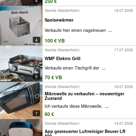
4
250 €
Voerde (Niederrhein)
18.07.2026
Speisewärmer
Verkaufe hier einen nagelneuen
...
4
100 € VB
Voerde (Niederrhein)
17.07.2026
WMF Elektro Grill
Verkaufe einen Tischgrill der
...
5
70 € VB
Voerde (Niederrhein)
16.07.2026
Mikrowelle zu verkaufen – neuwertiger
Zustand
Ich verkaufe diese Mikrowelle,
...
7
60 €
Voerde (Niederrhein)
14.07.2026
App gesteuerter Luftreiniger Beurer LR
500