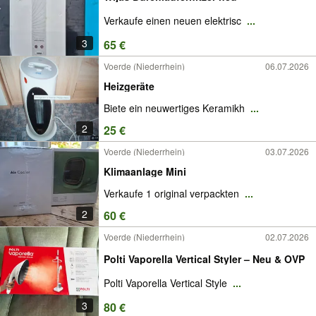
Verkaufe einen neuen elektrisc
...
3
65 €
Voerde (Niederrhein)
06.07.2026
Heizgeräte
Biete ein neuwertiges Keramikh
...
2
25 €
Voerde (Niederrhein)
03.07.2026
Klimaanlage Mini
Verkaufe 1 original verpackten
...
2
60 €
Voerde (Niederrhein)
02.07.2026
Polti Vaporella Vertical Styler – Neu & OVP
Polti Vaporella Vertical Style
...
3
80 €