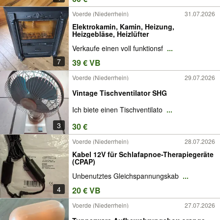
Voerde (Niederrhein)
31.07.2026
Elektrokamin, Kamin, Heizung,
Heizgebläse, Heizlüfter
Verkaufe einen voll funktionsf
...
7
39 € VB
Voerde (Niederrhein)
29.07.2026
Vintage Tischventilator SHG
Ich biete einen Tischventilato
...
3
30 €
Voerde (Niederrhein)
28.07.2026
Kabel 12V für Schlafapnoe-Therapiegeräte
(CPAP)
Unbenutztes Gleichspannungskab
...
4
20 € VB
Voerde (Niederrhein)
27.07.2026