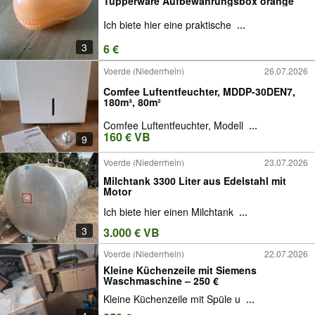
Tupperware Aufbewahrungsbox orange
Ich biete hier eine praktische
...
3
6 €
Voerde (Niederrhein)
26.07.2026
Comfee Luftentfeuchter, MDDP-30DEN7,
180m³, 80m²
Comfee Luftentfeuchter, Modell
...
160 € VB
9
Voerde (Niederrhein)
23.07.2026
Milchtank 3300 Liter aus Edelstahl mit
Motor
Ich biete hier einen Milchtank
...
3
3.000 € VB
Voerde (Niederrhein)
22.07.2026
Kleine Küchenzeile mit Siemens
Waschmaschine – 250 €
Kleine Küchenzeile mit Spüle u
...