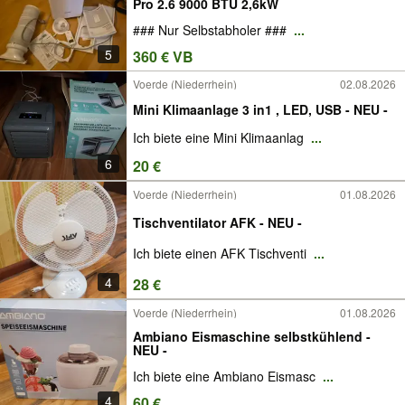
Pro 2.6 9000 BTU 2,6kW
### Nur Selbstabholer ###
...
5
360 € VB
Voerde (Niederrhein)
02.08.2026
Mini Klimaanlage 3 in1 , LED, USB - NEU -
Ich biete eine Mini Klimaanlag
...
6
20 €
Voerde (Niederrhein)
01.08.2026
Tischventilator AFK - NEU -
Ich biete einen AFK Tischventi
...
4
28 €
Voerde (Niederrhein)
01.08.2026
Ambiano Eismaschine selbstkühlend -
NEU -
Ich biete eine Ambiano Eismasc
...
4
60 €