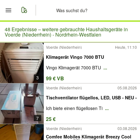
Start
48 Ergebnisse –
weitere gebrauchte Haushaltsgeräte in
Voerde (Niederrhein) - Nordrhein-Westfalen
Merkliste
Voerde (Niederrhein)
Heute, 11:10
Klimagerät Vingo 7000 BTU
Nachrichten
Vingo Klimagerät 7000 BTU
...
Anzeige aufgeben
3
99 € VB
Voerde (Niederrhein)
05.08.2026
Tischventilator flügellos, LED, USB - NEU -
Ich biete einen flügellosen Ti
...
7
25 €
Voerde (Niederrhein)
03.08.2026
Comfee Mobiles Klimagerät Breezy Cool