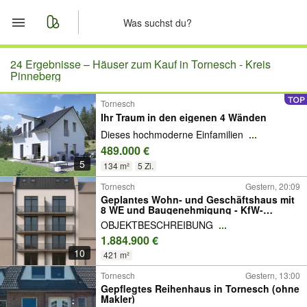
Start
24 Ergebnisse –
Häuser zum Kauf in Tornesch - Kreis
Pinneberg
Merkliste
Tornesch
Ihr Traum in den eigenen 4 Wänden
Nachrichten
Dieses hochmoderne Einfamilien
...
489.000 €
Anzeige aufgeben
5
134 m²
5 Zi.
Tornesch
Gestern, 20:09
Geplantes Wohn- und Geschäftshaus mit
8 WE und Baugenehmigung - KfW-
förderfähig
OBJEKTBESCHREIBUNG
...
1.884.900 €
10
421 m²
Tornesch
Gestern, 13:00
Gepflegtes Reihenhaus in Tornesch (ohne
Makler)