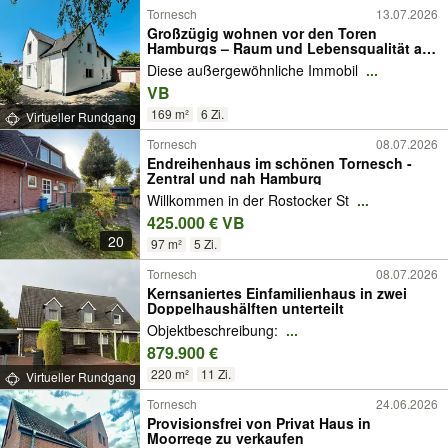
Tornesch
13.07.2026
Großzügig wohnen vor den Toren
Hamburgs – Raum und Lebensqualität auf
ca. 1.954 m² Grundstück
Diese außergewöhnliche Immobil
...
VB
169 m²
6 Zi.
Virtueller Rundgang
Tornesch
08.07.2026
Endreihenhaus im schönen Tornesch -
Zentral und nah Hamburg
Willkommen in der Rostocker St
...
425.000 € VB
20
97 m²
5 Zi.
Tornesch
08.07.2026
Kernsaniertes Einfamilienhaus in zwei
Doppelhaushälften unterteilt
Objektbeschreibung:
...
879.900 €
220 m²
11 Zi.
Virtueller Rundgang
Tornesch
24.06.2026
Provisionsfrei von Privat Haus in
Moorrege zu verkaufen