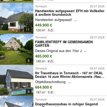
Tornesch
29.07.2026
Handwerker aufgepasst! EFH mit Vollkeller
& großem Grundstück
Handwerker aufgepasst!
...
449.900 €
11
120 m²
5 Zi.
Tornesch
28.07.2026
FAMILIENTREFF IM GEMEINSAMEN
GARTEN
Dieses Original aus den 70er J
...
485.000 €
6
180 m²
8 Zi.
Tornesch
26.07.2026
Ihr Traumhaus in Tornesch - 187 m² OKAL
Design 16 zum Winter-Aktionspreis -Haus
und Grund
Objektbeschreibung:
...
664.900 €
9
187 m²
5 Zi.
Tornesch
26.07.2026
Doppelhausneubau in ruhiger Gegend