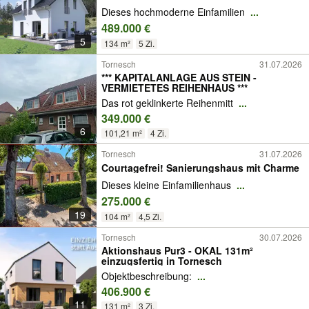
Dieses hochmoderne Einfamilien
...
489.000 €
5
134 m²
5 Zi.
Tornesch
31.07.2026
*** KAPITALANLAGE AUS STEIN -
VERMIETETES REIHENHAUS ***
Das rot geklinkerte Reihenmitt
...
349.000 €
6
101,21 m²
4 Zi.
Tornesch
31.07.2026
Courtagefrei! Sanierungshaus mit Charme
Dieses kleine Einfamilienhaus
...
275.000 €
19
104 m²
4,5 Zi.
Tornesch
30.07.2026
Aktionshaus Pur3 - OKAL 131m²
einzugsfertig in Tornesch
Objektbeschreibung:
...
406.900 €
11
131 m²
3 Zi.