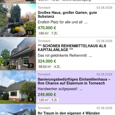
Tornesch
03.08.2026
Großes Haus, großer Garten, gute
Substanz
Endlich Platz für alle und all
...
470.000 €
10
180 m²
7 Zi.
Tornesch
03.08.2026
*** SCHÖNES REIHENMITTELHAUS ALS
KAPITALANLAGE ***
Das rot geklinkerte Reihenmitt
...
324.000 €
7
98,62 m²
4 Zi.
Tornesch
03.08.2026
Sanierungsbedürftiges Einfamilienhaus –
Ihre Chance auf Eigentum in Tornesch
Handwerker aufgepasst!
...
249.900 €
9
120 m²
5 Zi.
Tornesch
02.08.2026
Ihr Traum in den eigenen 4 Wänden