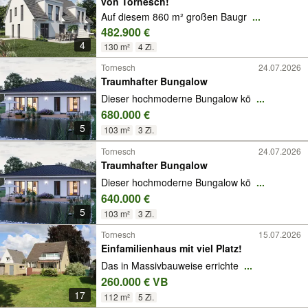
von Tornesch!
Auf diesem 860 m² großen Baugr
...
482.900 €
4
130 m²
4 Zi.
Tornesch
24.07.2026
Traumhafter Bungalow
Dieser hochmoderne Bungalow kö
...
680.000 €
5
103 m²
3 Zi.
Tornesch
24.07.2026
Traumhafter Bungalow
Dieser hochmoderne Bungalow kö
...
640.000 €
5
103 m²
3 Zi.
Tornesch
15.07.2026
Einfamilienhaus mit viel Platz!
Das in Massivbauweise errichte
...
260.000 € VB
17
112 m²
5 Zi.