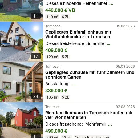
Dieses einladende Reihenmittel
...
449.000 € VB
11
110 m²
6 Zi.
Tornesch
05.08.2026
Gepflegtes Einfamilienhaus mit
Wohlfühlcharakter in Tornesch
Dieses freistehende Einfamilie
...
409.000 €
17
120 m²
5 Zi.
Tornesch
05.08.2026
Gepflegtes Zuhause mit fünf Zimmern und
sonnigem Garten
Ausstattung:
...
339.000 €
24
105 m²
5 Zi.
Tornesch
03.08.2026
Mehrfamilienhaus in Tornesch kaufen mit
vier Wohneinheiten
Dieses freistehende Mehrfamili
...
499.000 €
11
290 m²
12 Zi.
Online-Besichtigung