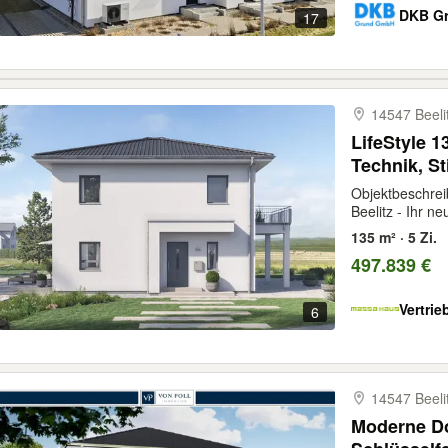
DKB Gr
17
14547 Beeli
LifeStyle 
Technik, Sti
Objektbeschreib
Beelitz - Ihr n
135 m² · 5 Zi.
497.839 €
Vertri
6
14547 Beeli
Moderne Do