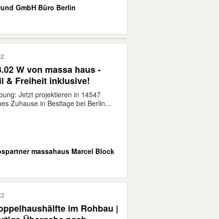
und GmbH Büro Berlin
tz
13.02 W von massa haus -
l & Freiheit inklusive!
ung: Jetzt projektieren in 14547
eues Zuhause in Bestlage bei Berlin...
ebspartner massahaus Marcel Block
tz
ppelhaushälfte im Rohbau |