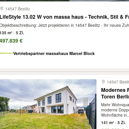
14547 Beelitz
LifeStyle 13.02 W von massa haus - Technik, Stil & Fr
Objektbeschreibung: Jetzt projektieren in 14547 Beelitz - Ihr neues Zuha
135 m² · 5 Zi.
497.839 €
Vertriebspartner massahaus Marcel Block
14547 Beeli
Modernes 
Toren Berli
Doppelhaus
Mehr Wohnquali
moderne Doppel
Wohnfläche in..
141 m² · 5 Zi.