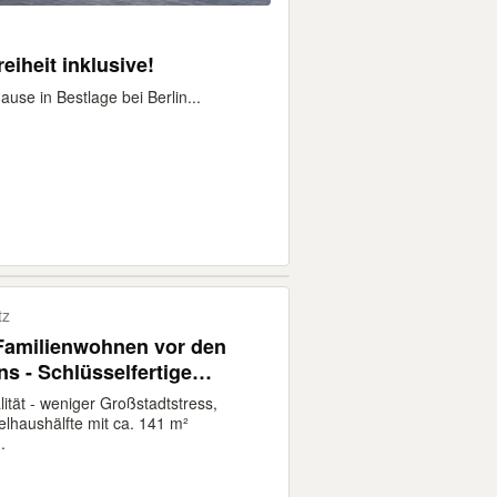
eiheit inklusive!
use in Bestlage bei Berlin...
tz
Familienwohnen vor den
ns - Schlüsselfertige
hälfte
tät - weniger Großstadtstress,
haushälfte mit ca. 141 m²
.