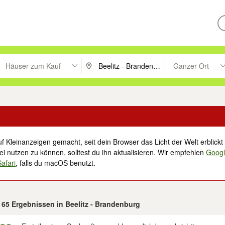
Häuser zum Kauf
Ganzer Ort
ken um zu suchen, oder Vorschläge mit den Pfeiltasten nach oben/unt
PLZ oder Ort eingeben. Eingabetaste drücke
Suche im Umkreis 
f Kleinanzeigen gemacht, seit dein Browser das Licht der Welt erblickt 
i nutzen zu können, solltest du ihn aktualisieren. Wir empfehlen
Goog
Safari
, falls du macOS benutzt.
n 65 Ergebnissen in Beelitz - Brandenburg