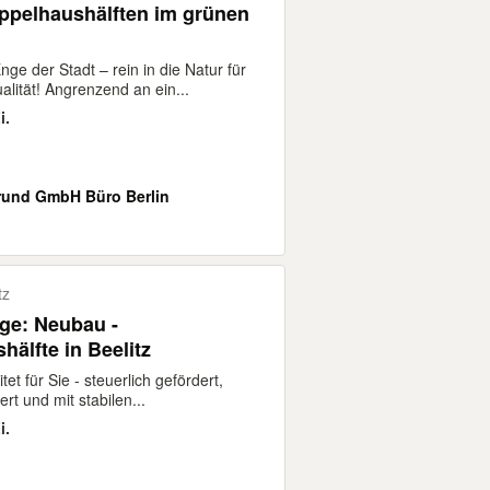
pelhaushälften im grünen
ge der Stadt – rein in die Natur für
lität! Angrenzend an ein...
i.
und GmbH Büro Berlin
tz
age: Neubau -
älfte in Beelitz
itet für Sie - steuerlich gefördert,
ert und mit stabilen...
i.