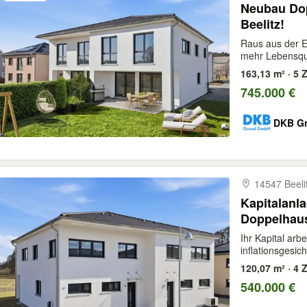
Neubau Dop
Beelitz!
Raus aus der En
mehr Lebensqua
163,13 m² · 5 Z
745.000 €
DKB Gr
14547 Beeli
Kapitalanl
Doppelhaush
Ihr Kapital arbe
inflationsgesich
120,07 m² · 4 Z
540.000 €