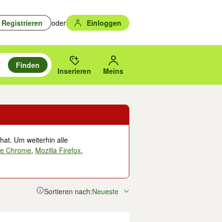
Registrieren
oder
Einloggen
Finden
en durchsuchen und mit Eingabetaste auswählen.
n um zu suchen, oder Vorschläge mit den Pfeiltasten nach oben/unten
des gewählten Orts oder PLZ.
Inserieren
Meins
hat. Um weiterhin alle
le Chrome
,
Mozilla Firefox
,
Sortieren nach:
Neueste