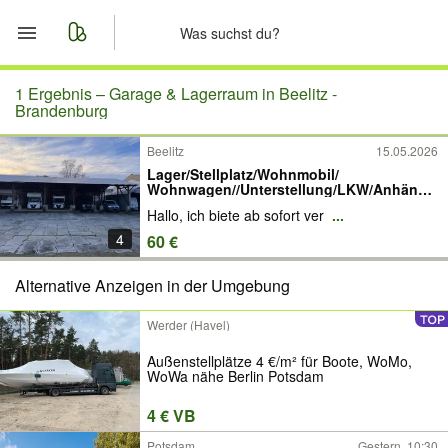
Start
1 Ergebnis –
Garage & Lagerraum in Beelitz -
Brandenburg
Merkliste
Beelitz
15.05.2026
Lager/Stellplatz/Wohnmobil/
Nachrichten
Wohnwagen//Unterstellung/LKW/Anhänge
r
Hallo, ich biete ab sofort ver
...
Anzeige aufgeben
4
60 €
Alternative Anzeigen in der Umgebung
Werder (Havel)
Außenstellplätze 4 €/m² für Boote, WoMo,
WoWa nähe Berlin Potsdam
4 € VB
Potsdam
Gestern, 10:30