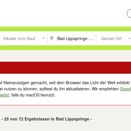
Häuser zum Kauf
Ganzer Ort
ken um zu suchen, oder Vorschläge mit den Pfeiltasten nach oben/unt
PLZ oder Ort eingeben. Eingabetaste drücke
Suche im Umkreis 
f Kleinanzeigen gemacht, seit dein Browser das Licht der Welt erblickt 
i nutzen zu können, solltest du ihn aktualisieren. Wir empfehlen
Goog
Safari
, falls du macOS benutzt.
 - 25 von 72 Ergebnissen in Bad Lippspringe -