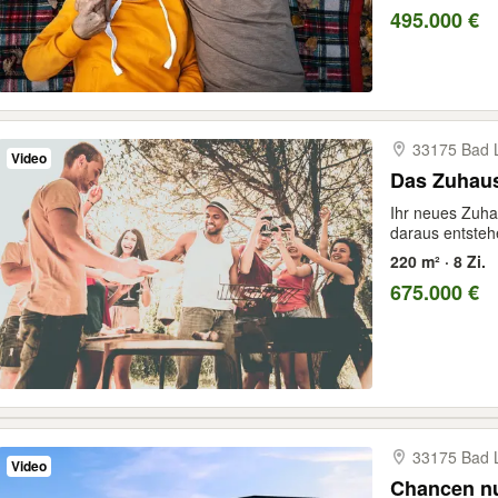
495.000 €
33175 Bad L
Video
Das Zuhaus
Ihr neues Zuha
daraus entsteh
220 m² · 8 Zi.
675.000 €
33175 Bad L
Video
Chancen nu