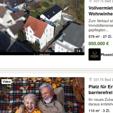
33175 Bad L
Vollvermie
Wohneinhei
Jahresnetto
Zum Verkauf ste
Immobilienens
gepflegten...
579 m² · 27 Zi.
850.000 €
14
Phoeni
33175 Bad L
Video
Platz für 
barrierefrei
Ihr neues Zuha
daraus entsteh
110 m² · 3 Zi.