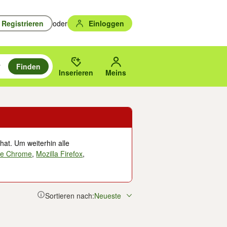
Registrieren
oder
Einloggen
Finden
en durchsuchen und mit Eingabetaste auswählen.
n um zu suchen, oder Vorschläge mit den Pfeiltasten nach oben/unten
des gewählten Orts oder PLZ.
Inserieren
Meins
hat. Um weiterhin alle
le Chrome
,
Mozilla Firefox
,
Sortieren nach:
Neueste