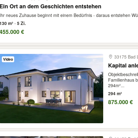
Ein Ort an dem Geschichten entstehen
Ihr neues Zuhause beginnt mit einem Bedürfnis - daraus entstehen Wün
130 m² · 5 Zi.
455.000 €
33175 Bad L
Video
Kapital an
Objektbeschre
Familienhaus b
294m²...
294 m²
875.000 €