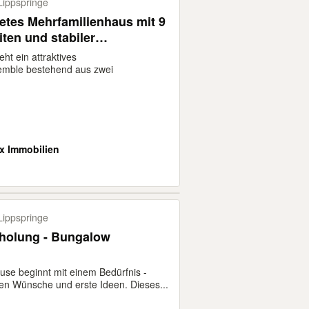
ippspringe
tetes Mehrfamilienhaus mit 9
ten und stabiler
miete von ca. 74.580 €
ht ein attraktives
emble bestehend aus zwei
x Immobilien
ippspringe
Erholung - Bungalow
use beginnt mit einem Bedürfnis -
en Wünsche und erste Ideen. Dieses...