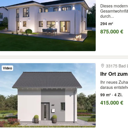
Dieses moderne
Gesamtwohnflä
durch...
294 m²
875.000 €
33175 Bad L
Video
Ihr Ort zu
Ihr neues Zuha
daraus entsteh
99 m² · 4 Zi.
415.000 €