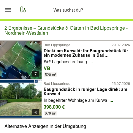
Start
2 Ergebnisse –
Grundstücke & Gärten in Bad Lippspringe -
Nordrhein-Westfalen
Merkliste
Bad Lippspringe
29.07.2026
Direkt am Kurwald: Ihr Baugrundstück für
ein modernes Zuhause in Bad
Nachrichten
Lippspringe
### Lagebeschreibung
...
VB
Anzeige aufgeben
7
520 m²
Bad Lippspringe
25.07.2026
Baugrundstück in ruhiger Lage direkt am
Kurwald
In begehrter Wohnlage am Kurwa
...
398.000 €
6
679 m²
Alternative Anzeigen in der Umgebung