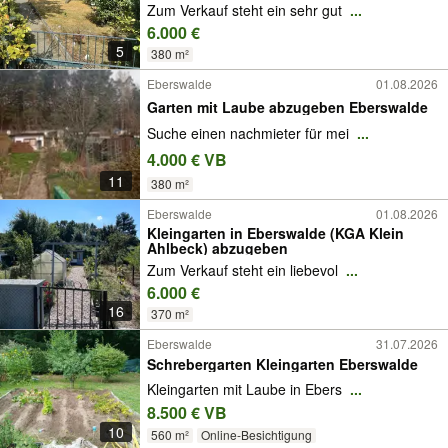
Zum Verkauf steht ein sehr gut
...
6.000 €
5
380 m²
Eberswalde
01.08.2026
Garten mit Laube abzugeben Eberswalde
Suche einen nachmieter für mei
...
4.000 € VB
11
380 m²
Eberswalde
01.08.2026
Kleingarten in Eberswalde (KGA Klein
Ahlbeck) abzugeben
Zum Verkauf steht ein liebevol
...
6.000 €
16
370 m²
Eberswalde
31.07.2026
Schrebergarten Kleingarten Eberswalde
Kleingarten mit Laube in Ebers
...
8.500 € VB
10
560 m²
Online-Besichtigung