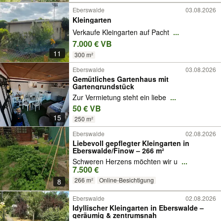
Eberswalde
03.08.2026
Kleingarten
Verkaufe Kleingarten auf Pacht
...
7.000 € VB
11
300 m²
Eberswalde
03.08.2026
Gemütliches Gartenhaus mit
Gartengrundstück
Zur Vermietung steht ein liebe
...
50 € VB
15
250 m²
Eberswalde
02.08.2026
Liebevoll gepflegter Kleingarten in
Eberswalde/Finow – 266 m²
Schweren Herzens möchten wir u
...
7.500 €
266 m²
Online-Besichtigung
8
Eberswalde
02.08.2026
Idyllischer Kleingarten in Eberswalde –
geräumig & zentrumsnah