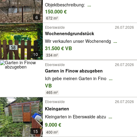
Entwicklungspotential am Kanal
Objektbeschreibung:
...
150.000 €
6
672 m²
Eberswalde
26.07.2026
Wochenendgrundstück
Wir verkaufen unser Wochenendg
...
31.500 € VB
10
334 m²
Eberswalde
26.07.2026
Garten in Finow abzugeben
Ich gebe meinen Garten in Fino
...
VB
465 m²
Eberswalde
26.07.2026
Kleingarten
Kleingarten in Eberswalde abzu
...
9.000 €
15
400 m²