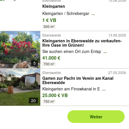
Eberswalde
15.06.2026
Kleingarten
Kleingarten / Schrebergar
...
1 € VB
300 m²
Eberswalde
13.06.2026
Kleingarten in Eberswalde zu verkaufen-
Ihre Oase im Grünen!
Sie suchen einen Ort zum Entsp
...
41.000 €
5
700 m²
Eberswalde
27.05.2026
Garten zur Pacht im Verein am Kanal
Eberswalde
Kleingarten am Finowkanal in E
...
25.000 € VB
20
750 m²
Weiter