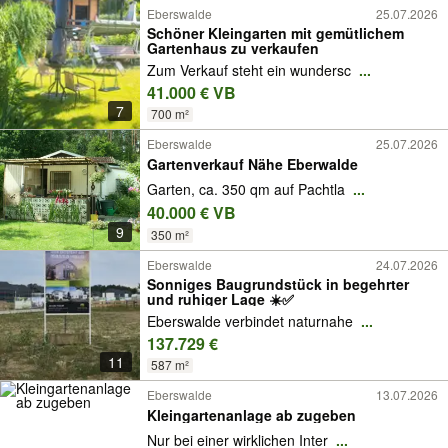
Eberswalde
25.07.2026
Schöner Kleingarten mit gemütlichem
Gartenhaus zu verkaufen
Zum Verkauf steht ein wundersc
...
41.000 € VB
7
700 m²
Eberswalde
25.07.2026
Gartenverkauf Nähe Eberwalde
Garten, ca. 350 qm auf Pachtla
...
40.000 € VB
9
350 m²
Eberswalde
24.07.2026
Sonniges Baugrundstück in begehrter
und ruhiger Lage ☀️✅
Eberswalde verbindet naturnahe
...
137.729 €
11
587 m²
Eberswalde
13.07.2026
Kleingartenanlage ab zugeben
Nur bei einer wirklichen Inter
...