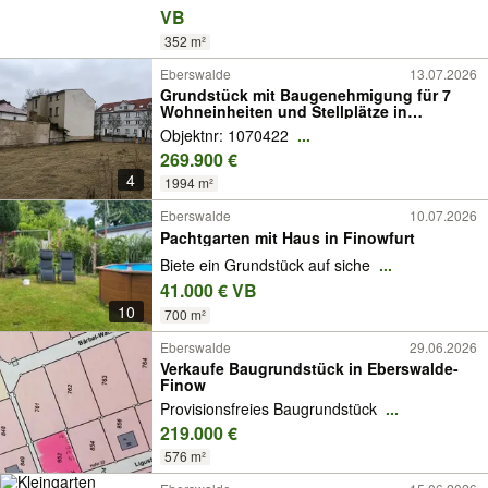
VB
352 m²
Eberswalde
13.07.2026
Grundstück mit Baugenehmigung für 7
Wohneinheiten und Stellplätze in
Eberswalde
Objektnr: 1070422
...
269.900 €
4
1994 m²
Eberswalde
10.07.2026
Pachtgarten mit Haus in Finowfurt
Biete ein Grundstück auf siche
...
41.000 € VB
10
700 m²
Eberswalde
29.06.2026
Verkaufe Baugrundstück in Eberswalde-
Finow
Provisionsfreies Baugrundstück
...
219.000 €
576 m²