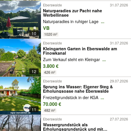
Eberswalde
31.07.2026
Naturparadies zur Pacht nahe
Werbellinsee
Naturparadies in ruhiger Lage
...
VB
10
1020 m²
Eberswalde
31.07.2026
Kleingarten Garten in Eberswalde am
Finowkanal
Zum Verkauf steht ein Kleingar
...
3.800 €
12
426 m²
Eberswalde
29.07.2026
Sprung ins Wasser: Eigener Steg &
Erholungsoase nahe Eberswalde
Freizeitgrundstück in der KGA
...
70.000 €
11
482 m²
Eberswalde
27.07.2026
Wassergrundstück als
Erholungsgrundstück und mit