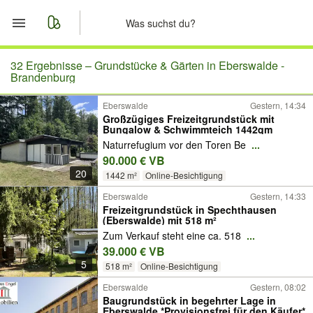
Start
32 Ergebnisse –
Grundstücke & Gärten in Eberswalde -
Brandenburg
Merkliste
Eberswalde
Gestern, 14:34
Großzügiges Freizeitgrundstück mit
Bungalow & Schwimmteich 1442qm
Nachrichten
Naturrefugium vor den Toren Be
...
90.000 € VB
Anzeige aufgeben
20
1442 m²
Online-Besichtigung
Eberswalde
Gestern, 14:33
Freizeitgrundstück in Spechthausen
(Eberswalde) mit 518 m²
Zum Verkauf steht eine ca. 518
...
39.000 € VB
5
518 m²
Online-Besichtigung
Eberswalde
Gestern, 08:02
Baugrundstück in begehrter Lage in
Eberswalde *Provisionsfrei für den Käufer*