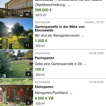
Objektbeschreibung:
...
399.000 €
40
3672 m²
Eberswalde
Gestern, 00:00
Gartenparzelle in der Nähe von
Eberswalde
Wir sind ein Kleingartenverein
...
1.000 €
11
300 m²
Eberswalde
04.08.2026
Pachtgarten
Gebe eine Gartenparzelle in Eb
...
100 €
4
220 m²
Eberswalde
04.08.2026
Kleingarten
Kleingarten/Pachtland
...
4.000 € VB
5
520 m²