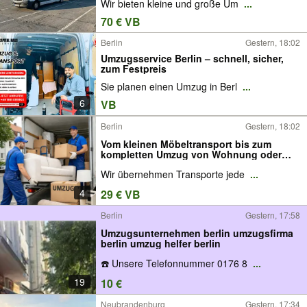
Wir bieten kleine und große Um
...
70 € VB
Berlin
Gestern, 18:02
Umzugsservice Berlin – schnell, sicher,
zum Festpreis
Sie planen einen Umzug in Berl
...
6
VB
Berlin
Gestern, 18:02
Vom kleinen Möbeltransport bis zum
kompletten Umzug von Wohnung oder
Haus
Wir übernehmen Transporte jede
...
4
29 € VB
Berlin
Gestern, 17:58
Umzugsunternehmen berlin umzugsfirma
berlin umzug helfer berlin
☎️ Unsere Telefonnummer 0176 8
...
19
10 €
Neubrandenburg
Gestern, 17:34