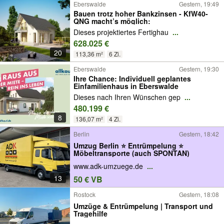
Eberswalde
Gestern, 19:49
Bauen trotz hoher Bankzinsen - KfW40-
QNG macht’s möglich:
Dieses projektiertes Fertighau
...
628.025 €
20
113,36 m²
6 Zi.
Eberswalde
Gestern, 19:30
Ihre Chance: Individuell geplantes
Einfamilienhaus in Eberswalde
Dieses nach Ihren Wünschen gep
...
480.199 €
8
136,07 m²
4 Zi.
Berlin
Gestern, 18:42
Umzug Berlin ⭐ Entrümpelung ⭐
Möbeltransporte (auch SPONTAN)
www.adk-umzuege.de
...
13
50 € VB
Rostock
Gestern, 18:08
Umzüge & Entrümpelung | Transport und
Tragehilfe