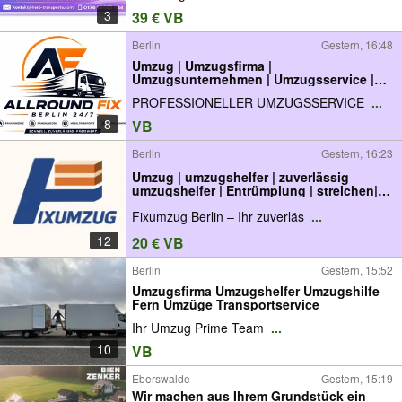
3
39 € VB
Berlin
Gestern, 16:48
Umzug | Umzugsfirma |
Umzugsunternehmen | Umzugsservice |
Möbeltransport | Umzugshelfer |
PROFESSIONELLER UMZUGSSERVICE
...
Transporter mit Fahrer | Transportservice |
Möbeltaxi | Deutschlandweite Umzüge
8
VB
Berlin
Gestern, 16:23
Umzug | umzugshelfer | zuverlässig
umzugshelfer | Entrümplung | streichen|
Umzugsfirma
Fixumzug Berlin – Ihr zuverläs
...
12
20 € VB
Berlin
Gestern, 15:52
Umzugsfirma Umzugshelfer Umzugshilfe
Fern Umzüge Transportservice
Ihr Umzug Prime Team
...
10
VB
Eberswalde
Gestern, 15:19
Wir machen aus Ihrem Grundstück ein