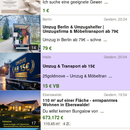
Ich suche eine geeignete Gewer
...
1 €
Berlin
Gestern, 20:24
Umzug Berlin & Umzugshelfer |
Umzugsfirma & Möbeltransport ab 79€
Umzug in Berlin ab 79€ – schne
...
14
79 €
Halle
Gestern, 20:04
Umzug & Transport ab 15€
25goldmove – Umzug & Möbeltran
...
7
15 € VB
Eberswalde
Gestern, 19:54
110 m² auf einer Fläche - entspanntes
Wohnen in Eberswalde!
Du willst keinen Bungalow von
...
673.172 €
17
110,45 m²
4 Zi.