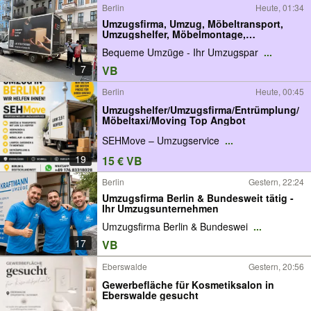
Berlin
Heute, 01:34
Umzugsfirma, Umzug, Möbeltransport,
Umzugshelfer, Möbelmontage,
Küchenmontage
Bequeme Umzüge - Ihr Umzugspar
...
7
VB
Berlin
Heute, 00:45
Umzugshelfer/Umzugsfirma/Entrümplung/
Möbeltaxi/Moving Top Angbot
SEHMove – Umzugservice
...
19
15 € VB
Berlin
Gestern, 22:24
Umzugsfirma Berlin & Bundesweit tätig -
Ihr Umzugsunternehmen
Umzugsfirma Berlin & Bundeswei
...
17
VB
Eberswalde
Gestern, 20:56
Gewerbefläche für Kosmetiksalon in
Eberswalde gesucht