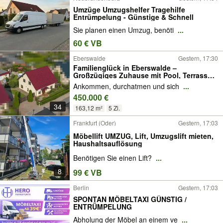
Umzüge Umzugshelfer Tragehilfe
Entrümpelung - Günstige & Schnell
Sie planen einen Umzug, benöti
...
60 € VB
Eberswalde
Gestern, 17:30
Familienglück in Eberswalde –
Großzügiges Zuhause mit Pool, Terrasse
und viel Platz zur Entfaltung
Ankommen, durchatmen und sich
...
450.000 €
34
163,12 m²
5 Zi.
Frankfurt (Oder)
Gestern, 17:03
Möbellift UMZUG, Lift, Umzugslift mieten,
Haushaltsauflösung
Benötigen Sie einen Lift?
...
8
99 € VB
Berlin
Gestern, 17:03
SPONTAN MÖBELTAXI GÜNSTIG /
ENTRÜMPELUNG
Abholung der Möbel an einem ve
...