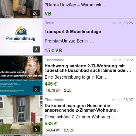
?Daraa Umzüge – Warum wir
...
20
VB
Berlin
Heute, 06:26
Transport & Möbelmontage
PremiumUmzug Berlin
...
8
15 € VB
Eberswalde
Heute, 06:12
Hochwertig sanierte 2-Zi-Wohnung mit
Tageslicht-Duschbad sucht Single oder
Paar
Eine Beschreibung folgt in Kür
...
445 €
2
46,78 m²
2 Zi.
Eberswalde
Heute, 06:07
Da kommt man gern Heim in die
ansprechende 2-Zimmer-Wohnung.
Diese schöne 2 Zimmer Wohnung
...
533 €
9
54,64 m²
2,5 Zi.