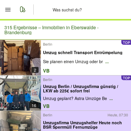
Start
315 Ergebnisse –
Immobilien in Eberswalde -
Brandenburg
Merkliste
Berlin
Umzug schnell Transport Entrümpelung
Nachrichten
Sie planen einen Umzug oder br
...
Anzeige aufgeben
2
VB
Berlin
Umzug Berlin / Umzugsfirma günstig /
LKW ab 225€ sofort frei
Umzug geplant? Astra Umzüge Be
...
16
VB
Berlin
Heute, 07:30
Umzugsfirma Umzugshelfer Heute noch
BSR Sperrmüll Fernumzüge