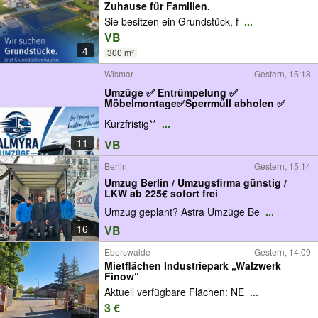
Zuhause für Familien.
Sie besitzen ein Grundstück, f
...
VB
4
300 m²
Wismar
Gestern, 15:18
Umzüge ✅ Entrümpelung ✅
Möbelmontage✅Sperrmüll abholen ✅
Kurzfristig**
...
11
VB
Berlin
Gestern, 15:14
Umzug Berlin / Umzugsfirma günstig /
LKW ab 225€ sofort frei
Umzug geplant? Astra Umzüge Be
...
16
VB
Eberswalde
Gestern, 14:09
Mietflächen Industriepark „Walzwerk
Finow“
Aktuell verfügbare Flächen: NE
...
3 €