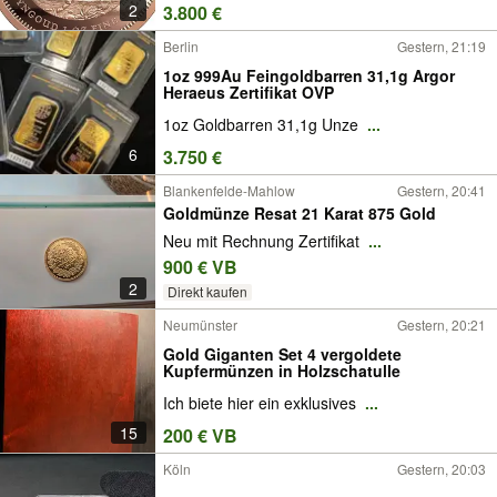
2
3.800 €
Berlin
Gestern, 21:19
1oz 999Au Feingoldbarren 31,1g Argor
Heraeus Zertifikat OVP
1oz Goldbarren 31,1g Unze
...
6
3.750 €
Blankenfelde-Mahlow
Gestern, 20:41
Goldmünze Resat 21 Karat 875 Gold
Neu mit Rechnung Zertifikat
...
900 € VB
2
Direkt kaufen
Neumünster
Gestern, 20:21
Gold Giganten Set 4 vergoldete
Kupfermünzen in Holzschatulle
Ich biete hier ein exklusives
...
15
200 € VB
Köln
Gestern, 20:03