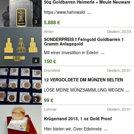
50g Goldbarren Heimerle + Meule Neuware
https://www.hahnwald
...
3
5.888 €
Ahlen
Gestern, 20:03
SONDERPREIS ❗️ Feingold Goldbarren 1
Gramm Anlagegold
Mit einer Investition in Edelm
...
4
150 €
Dransfeld
Gestern, 20:01
12 VERGOLDETE DM MÜNZEN SELTEN
LÖSE MEINE MÜNZSAMMLUNG WEGEN
...
2
99 €
Lohmar
Gestern, 20:01
Krügerrand 2013, 1 oz Gold Proof
Hier bieten wir, Over Edelmeta
...