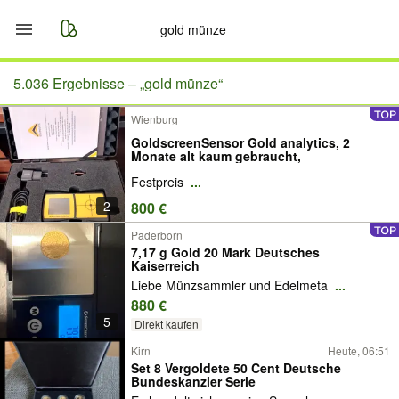
Start
5.036 Ergebnisse –
„gold münze“
Wienburg
Merkliste
GoldscreenSensor Gold analytics, 2
Monate alt kaum gebraucht,
Nachrichten
Festpreis
...
2
800 €
Anzeige aufgeben
Paderborn
7,17 g Gold 20 Mark Deutsches
Kaiserreich
Liebe Münzsammler und Edelmeta
...
880 €
5
Direkt kaufen
Kirn
Heute, 06:51
Set 8 Vergoldete 50 Cent Deutsche
Bundeskanzler Serie