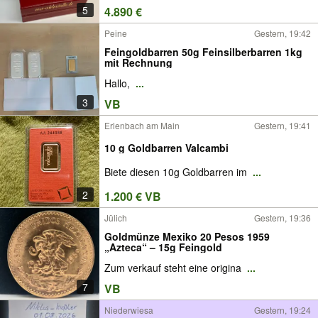
5
4.890 €
Peine
Gestern, 19:42
Feingoldbarren 50g Feinsilberbarren 1kg
mit Rechnung
Hallo,
...
3
VB
Erlenbach am Main
Gestern, 19:41
10 g Goldbarren Valcambi
Biete diesen 10g Goldbarren im
...
2
1.200 € VB
Jülich
Gestern, 19:36
Goldmünze Mexiko 20 Pesos 1959
„Azteca“ – 15g Feingold
Zum verkauf steht eine origina
...
7
VB
Niederwiesa
Gestern, 19:24