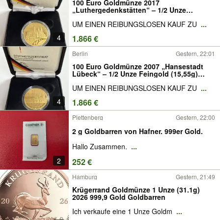
100 Euro Goldmünze 2017
„Luthergedenkstätten“ – 1/2 Unze
Feingold (15,55g) inkl. Etui & Zertifikat
UM EINEN REIBUNGSLOSEN KAUF ZU
...
#107
4
1.866 €
Berlin
Gestern, 22:01
100 Euro Goldmünze 2007 „Hansestadt
Lübeck“ – 1/2 Unze Feingold (15,55g)
#108
UM EINEN REIBUNGSLOSEN KAUF ZU
...
4
1.866 €
Plettenberg
Gestern, 22:00
2 g Goldbarren von Hafner. 999er Gold.
Hallo Zusammen.
...
2
252 €
Hamburg
Gestern, 21:49
Krügerrand Goldmünze 1 Unze (31.1g)
2026 999,9 Gold Goldbarren
Ich verkaufe eine 1 Unze Goldm
...