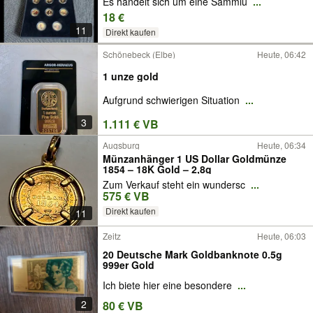
Es handelt sich um eine Sammlu
...
18 €
11
Direkt kaufen
Schönebeck (Elbe)
Heute, 06:42
1 unze gold
Aufgrund schwierigen Situation
...
3
1.111 € VB
Augsburg
Heute, 06:34
Münzanhänger 1 US Dollar Goldmünze
1854 – 18K Gold – 2,8g
Zum Verkauf steht ein wundersc
...
575 € VB
Direkt kaufen
11
Zeitz
Heute, 06:03
20 Deutsche Mark Goldbanknote 0.5g
999er Gold
Ich biete hier eine besondere
...
2
80 € VB