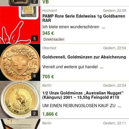
2
VB
Hochdorf
Gestern, 22:58
PAMP Rote Serie Edelweiss 1g Goldbarren
RAR
Ich biete einen wunderschönen
...
345 €
5
Direkt kaufen
Oberried
Gestern, 22:54
Goldvreneli, Goldmünzen zur Absicherung
Vreneli und weitere gut handel
...
9
705 €
Berlin
Gestern, 22:24
1/2 Unze Goldmünze „Australian Nugget“
(Känguru) 2001 – 15,55g Feingold #110
UM EINEN REIBUNGSLOSEN KAUF ZU
...
2
1.866 €
Berlin
Gestern, 22:11