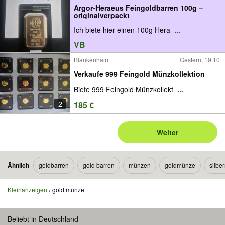
Argor-Heraeus Feingoldbarren 100g –
originalverpackt
Ich biete hier einen 100g Hera
...
VB
Blankenhain
Gestern, 19:10
Verkaufe 999 Feingold Münzkollektion
Biete 999 Feingold Münzkollekt
...
2
185 €
Weiter
Ähnlich
goldbarren
gold barren
münzen
goldmünze
silbe
Kleinanzeigen
gold münze
Beliebt in Deutschland