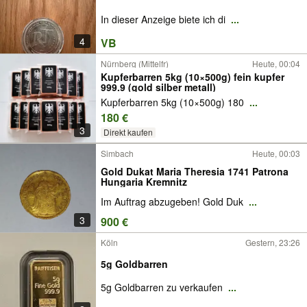
In dieser Anzeige biete ich di
...
4
VB
Nürnberg (Mittelfr)
Heute, 00:04
Kupferbarren 5kg (10×500g) fein kupfer
999.9 (gold silber metall)
Kupferbarren 5kg (10×500g) 180
...
180 €
3
Direkt kaufen
Simbach
Heute, 00:03
Gold Dukat Maria Theresia 1741 Patrona
Hungaria Kremnitz
Im Auftrag abzugeben! Gold Duk
...
3
900 €
Köln
Gestern, 23:26
5g Goldbarren
5g Goldbarren zu verkaufen
...