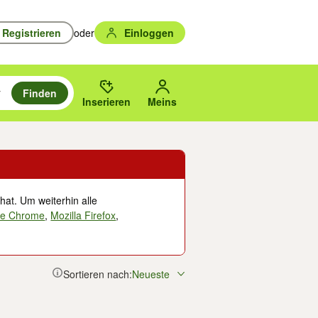
Registrieren
oder
Einloggen
Finden
en durchsuchen und mit Eingabetaste auswählen.
n um zu suchen, oder Vorschläge mit den Pfeiltasten nach oben/unten
des gewählten Orts oder PLZ.
Inserieren
Meins
hat. Um weiterhin alle
le Chrome
,
Mozilla Firefox
,
Sortieren nach:
Neueste