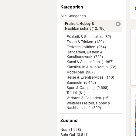
Filter
Kategorien
Alle Kategorien
Freizeit, Hobby &
Nachbarschaft
(12.795)
Er
Esoterik & Spirituelles
(82)
Essen & Trinken
(139)
Freizeitaktivitäten
(264)
Handarbeit, Basteln &
Kunsthandwerk
(722)
Kunst & Antiquitäten
(1.987)
Künstler/-in & Musiker/-in
(72)
Modellbau
(967)
Reise & Eventservices
(110)
Sammeln
(5.446)
Sport & Camping
(2.608)
Trödel
(61)
Verloren & Gefunden
(15)
Weiteres Freizeit, Hobby &
Nachbarschaft
(322)
Zustand
Neu
(1.958)
Sehr Gut
(3.811)