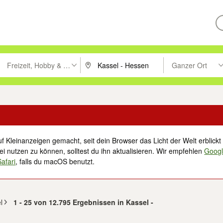
Freizeit, Hobby & Nachbarschaft
Ganzer Ort
ken um zu suchen, oder Vorschläge mit den Pfeiltasten nach oben/unt
PLZ oder Ort eingeben. Eingabetaste drücke
Suche im Umkreis 
f Kleinanzeigen gemacht, seit dein Browser das Licht der Welt erblickt 
i nutzen zu können, solltest du ihn aktualisieren. Wir empfehlen
Goog
Safari
, falls du macOS benutzt.
l
1 - 25 von 12.795 Ergebnissen in Kassel -