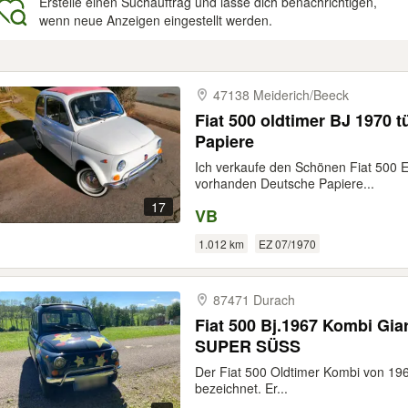
Erstelle einen Suchauftrag und lasse dich benachrichtigen,
wenn neue Anzeigen eingestellt werden.
gebnisse
47138 Meiderich/​Beeck
Fiat 500 oldtimer BJ 1970 
Papiere
Ich verkaufe den Schönen Fiat 500 
vorhanden Deutsche Papiere...
17
VB
1.012 km
EZ 07/1970
87471 Durach
Fiat 500 Bj.1967 Kombi Gia
SUPER SÜSS
Der Fiat 500 Oldtimer Kombi von 1967 
bezeichnet. Er...