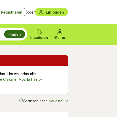
Registrieren
oder
Einloggen
Finden
en durchsuchen und mit Eingabetaste auswählen.
n um zu suchen, oder Vorschläge mit den Pfeiltasten nach oben/unten
des gewählten Orts oder PLZ.
Inserieren
Meins
hat. Um weiterhin alle
le Chrome
,
Mozilla Firefox
,
Sortieren nach:
Neueste