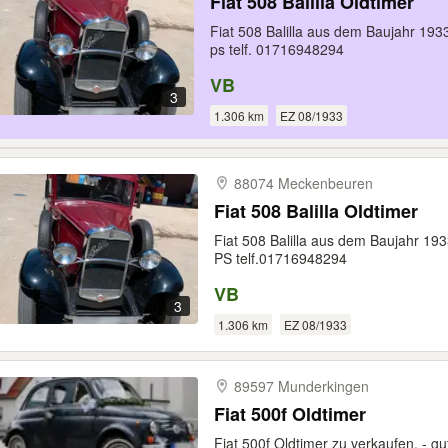
Fiat 508 Balilla Oldtimer
Fiat 508 Balilla aus dem Baujahr 1933
ps telf. 01716948294
VB
3
1.306 km
EZ 08/1933
88074 Meckenbeuren
Fiat 508 Balilla Oldtimer
Fiat 508 Balilla aus dem Baujahr 193
PS telf.01716948294
VB
3
1.306 km
EZ 08/1933
89597 Munderkingen
Fiat 500f Oldtimer
Fiat 500f Oldtimer zu verkaufen. - 