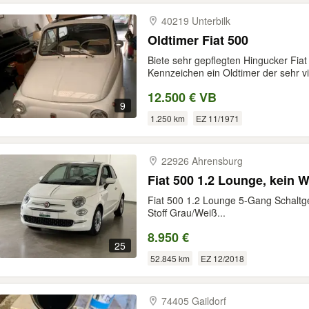
40219 Unterbilk
Oldtimer Fiat 500
Biete sehr gepflegten Hingucker Fia
Kennzeichen ein Oldtimer der sehr vie
12.500 € VB
9
1.250 km
EZ 11/1971
22926 Ahrensburg
Fiat 500 1.2 Lounge, kein W
Fiat 500 1.2 Lounge 5-Gang Schaltge
Stoff Grau/Weiß...
8.950 €
25
52.845 km
EZ 12/2018
74405 Gaildorf