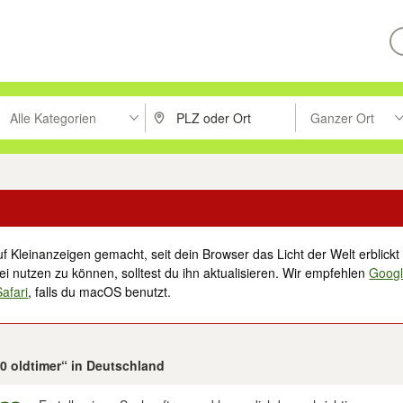
Alle Kategorien
Ganzer Ort
ken um zu suchen, oder Vorschläge mit den Pfeiltasten nach oben/unt
PLZ oder Ort eingeben. Eingabetaste drücke
Suche im Umkreis 
f Kleinanzeigen gemacht, seit dein Browser das Licht der Welt erblickt 
i nutzen zu können, solltest du ihn aktualisieren. Wir empfehlen
Goog
Safari
, falls du macOS benutzt.
00 oldtimer“ in Deutschland