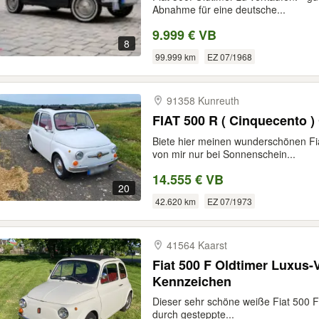
Abnahme für eine deutsche...
9.999 € VB
8
99.999 km
EZ 07/1968
91358 Kunreuth
FIAT 500 R ( Cinquecent
Biete hier meinen wunderschönen Fia
von mir nur bei Sonnenschein...
14.555 € VB
20
42.620 km
EZ 07/1973
41564 Kaarst
Fiat 500 F Oldtimer Luxus-
Kennzeichen
Dieser sehr schöne weiße Fiat 500 F i
durch gesteppte...