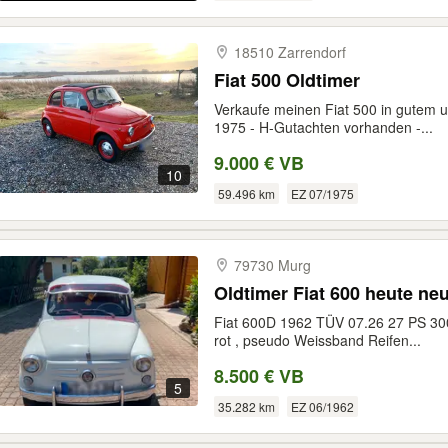
18510 Zarrendorf
Fiat 500 Oldtimer
Verkaufe meinen Fiat 500 in gutem u
1975 - H-Gutachten vorhanden -...
9.000 € VB
10
59.496 km
EZ 07/1975
79730 Murg
Oldtimer Fiat 600 heute n
Fiat 600D 1962 TÜV 07.26 27 PS 30
rot , pseudo Weissband Reifen...
8.500 € VB
5
35.282 km
EZ 06/1962