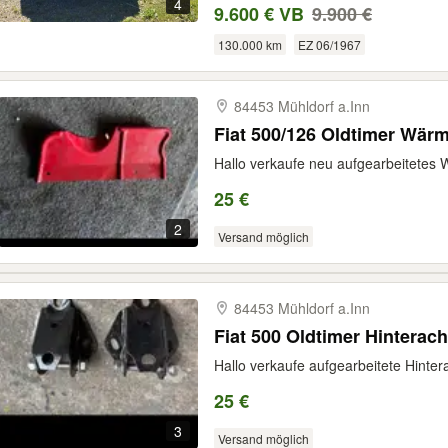
4
9.600 € VB
9.900 €
130.000 km
EZ 06/1967
84453 Mühldorf a.Inn
Fiat 500/126 Oldtimer Wärm
Hallo verkaufe neu aufgearbeitetes 
25 €
2
Versand möglich
84453 Mühldorf a.Inn
Fiat 500 Oldtimer Hinterac
Hallo verkaufe aufgearbeitete Hinte
25 €
3
Versand möglich